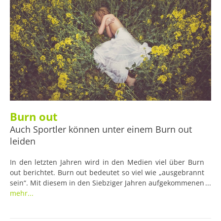
Burn out
Auch Sportler können unter einem Burn out
leiden
In den letzten Jahren wird in den Medien viel über Burn
out berichtet. Burn out bedeutet so viel wie „ausgebrannt
sein“. Mit diesem in den Siebziger Jahren aufgekommenen
Begriff wird ein lang andauerndes Gefühl völliger
mehr...
körperlicher Erschöpfung bezeichnet, wobei diese sowohl
körperlich als auch geistig sein kann.