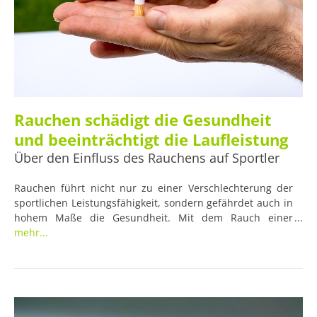
Rauchen schädigt die Gesundheit
und beeinträchtigt die Laufleistung
Über den Einfluss des Rauchens auf Sportler
Rauchen führt nicht nur zu einer Verschlechterung der
sportlichen Leistungsfähigkeit, sondern gefährdet auch in
hohem Maße die Gesundheit. Mit dem Rauch einer
Zigarette gelangen sowohl das süchtig machende Nikotin
mehr...
als auch viele andere Giftstoffe wie Arsen, Blei und Teer in
den Organismus. Da der Tabakkonsum unter anderem die
Sauerstoffaufnahmekapazität des Blutes und die
Lungenfunktion beeinträchtigt, können Läufer schon
allein dadurch, dass sie sich das Rauchen abgewöhnen,