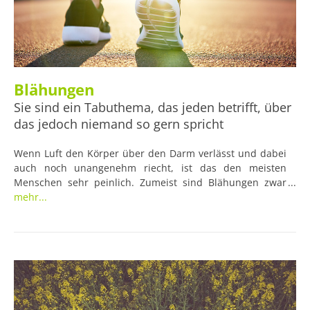
Blähungen
Sie sind ein Tabuthema, das jeden betrifft, über
das jedoch niemand so gern spricht
Wenn Luft den Körper über den Darm verlässt und dabei
auch noch unangenehm riecht, ist das den meisten
Menschen sehr peinlich. Zumeist sind Blähungen zwar
unangenehm, allerdings steckt nur in vergleichsweise
mehr...
seltenen Fällen eine ernsthafte Krankheit dahinter.