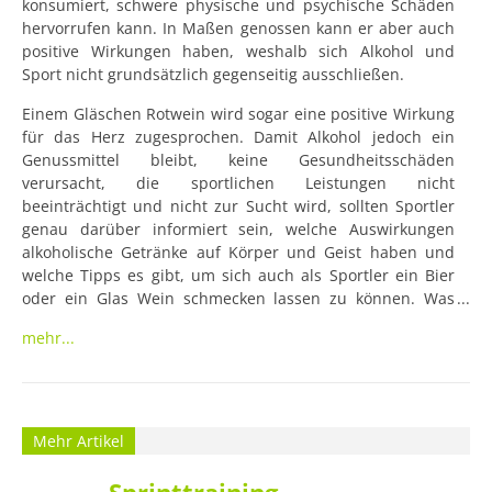
konsumiert, schwere physische und psychische Schäden 
hervorrufen kann. In Maßen genossen kann er aber auch 
positive Wirkungen haben, weshalb sich Alkohol und 
Sport nicht grundsätzlich gegenseitig ausschließen.
Einem Gläschen Rotwein wird sogar eine positive Wirkung 
für das Herz zugesprochen. Damit Alkohol jedoch ein 
Genussmittel bleibt, keine Gesundheitsschäden 
verursacht, die sportlichen Leistungen nicht 
beeinträchtigt und nicht zur Sucht wird, sollten Sportler 
genau darüber informiert sein, welche Auswirkungen 
alkoholische Getränke auf Körper und Geist haben und 
welche Tipps es gibt, um sich auch als Sportler ein Bier 
oder ein Glas Wein schmecken lassen zu können. Was 
Sportler über Alkohol wissen sollten Alkohol ist ein 
mehr...
Stoffwechselgift, das außerdem viele leere Kalorien 
enthält: Ein Gramm Alkohol hat dem Internetportal 
triathlon-tipps.de zufolge sieben Kalorien. Zum Vergleich: 
Ein Gramm Zucker besitzt nur vier Kalorien.
Mehr Artikel