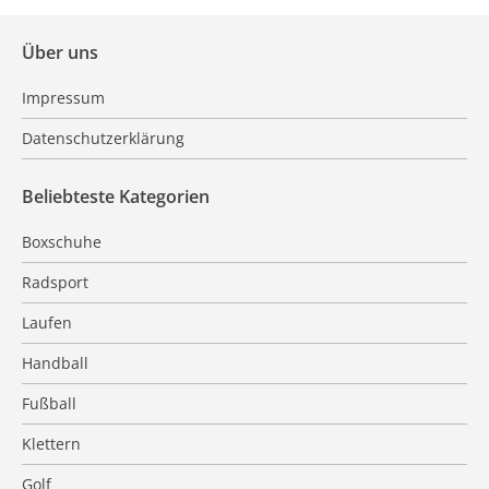
meint, dass flaches Hinlegen bzw. ein Mittagsschläfchen
gut gegen Sodbrennen ist, irrt.
Über uns
Impressum
Datenschutzerklärung
Beliebteste Kategorien
Boxschuhe
Radsport
Laufen
Handball
Fußball
Klettern
Golf