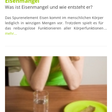
Eisenmangel
Was ist Eisenmangel und wie entsteht er?
Das Spurenelement Eisen kommt im menschlichen Körper
lediglich in winzigen Mengen vor. Trotzdem spielt es für
das reibungslose Funktionieren aller Körperfunktionen
eine sehr wichtige Rolle. Einerseits dient Eisen der
mehr...
Bereitstellung von Energie für die Zellbildung, zum
Zweiten wird es für den lebensnotwenigen Transport des
Sauerstoffs im Blut benötigt.