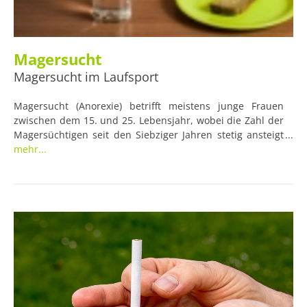
Magersucht
Magersucht im Laufsport
Magersucht (Anorexie) betrifft meistens junge Frauen
zwischen dem 15. und 25. Lebensjahr, wobei die Zahl der
Magersüchtigen seit den Siebziger Jahren stetig ansteigt
und sich mittlerweile auch auf immer mehr ältere Frauen
mehr...
erstreckt, die durch eine extreme Gewichtsabnahme dem
von den Medien propagierten Schönheitsideal nacheifern
wollen.