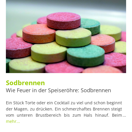
ihre Laufleistung verbessern, was für viele Sportler ein
Grund mehr sein dürfte, mit dem Nikotinentzug ernst zu
machen.
Sodbrennen
Wie Feuer in der Speiseröhre: Sodbrennen
Ein Stück Torte oder ein Cocktail zu viel und schon beginnt
der Magen, zu drücken. Ein schmerzhaftes Brennen steigt
vom unteren Brustbereich bis zum Hals hinauf. Beim
Hinunterbeugen kommen etwas Säure und manchmal
mehr...
sogar ein wenig halb verdauter Speisebrei hoch. Wer