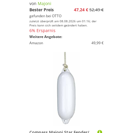
von
Majoni
Bester Preis
47,24 €
52,49 €
gefunden bei
OTTO
zuletzt überprüft am 08.08.2026 um 01:16; der
Preis kann sich seitdem geändert haben.
6% Ersparnis
Weitere Angebote:
Amazon
49,99 €
Compass Majoni Star Fender/Bootsfender, Rammschutz, aufblasbar, UV-resistent, optimaler Schutz, Blau, Dunkelblau, Schwarz, Weiß, (S, M, L, XL)