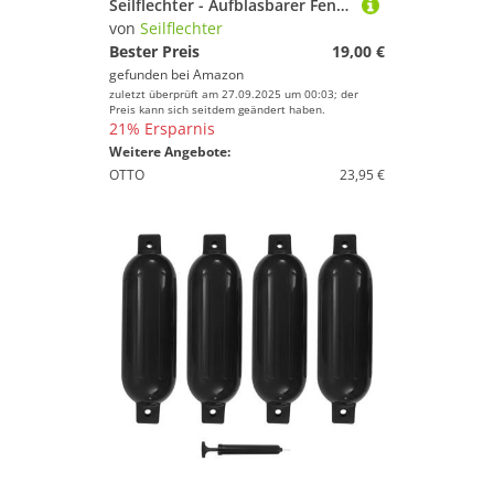
Seilflechter - Aufblasbarer Fender 120 x 450 mm in Weiß, Langfender mit 2 Augen, für Boot & Yacht
von
Seilflechter
Bester Preis
19,00 €
gefunden bei
Amazon
zuletzt überprüft am 27.09.2025 um 00:03; der
Preis kann sich seitdem geändert haben.
21% Ersparnis
Weitere Angebote:
OTTO
23,95 €