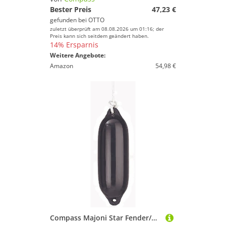
Bester Preis
47,23 €
gefunden bei
OTTO
zuletzt überprüft am 08.08.2026 um 01:16; der
Preis kann sich seitdem geändert haben.
14% Ersparnis
Weitere Angebote:
Amazon
54,98 €
Compass Majoni Star Fender/Bootsfender, Rammschutz, aufblasbar, UV-resistent, optimaler Schutz, Blau, Dunkelblau, Schwarz, Weiß, (S, M, L, XL)