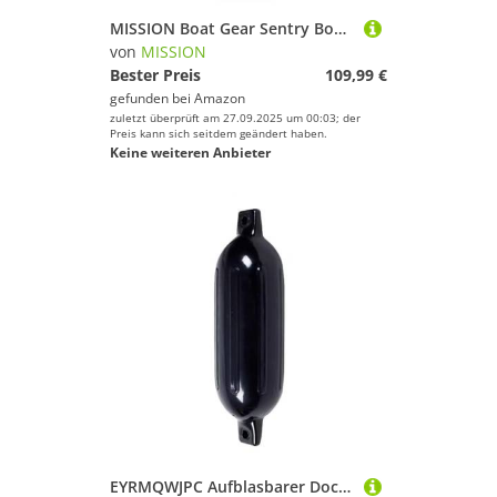
MISSION Boat Gear Sentry Boat Dock Fender Bumper (Atomic Yellow, 1 Stück)
von
MISSION
Bester Preis
109,99 €
gefunden bei
Amazon
zuletzt überprüft am 27.09.2025 um 00:03; der
Preis kann sich seitdem geändert haben.
Keine weiteren Anbieter
EYRMQWJPC Aufblasbarer Dock-Stoßfängerball Boot Kotflügel Mooring Boje Dock Fender Bumper Ball Aufblasbare Yacht for Ponton Schwarz