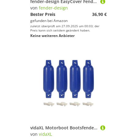
fender-design EasyCover Fender Überzug für Langfender 2 Stück (Größe S2 / Schwarz) – Bootszubehör Fendersocken kompatibel mit Polyform, Dan-Fender, Ocean, Plastimo und Majoni
von
fender-design
Bester Preis
36,90 €
gefunden bei
Amazon
zuletzt überprüft am 27.09.2025 um 00:03; der
Preis kann sich seitdem geändert haben.
Keine weiteren Anbieter
vidaXL Motorboot Bootsfender 4 Stk. Blau Ø 11x40 cm PVC, (4-St)
von
vidaXL