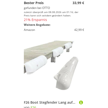
Bester Preis
33,99 €
gefunden bei
OTTO
zuletzt überprüft am 08.08.2026 um 01:16; der
Preis kann sich seitdem geändert haben.
21% Ersparnis
Weitere Angebote:
Amazon
42,99 €
F26 Boot Stegfender Lang aufblasbar Kanten Boxenfender Dock Bumper Motorboot Segelboot Marine Fender Allwetter Anlegefender Lang 90cm x 25cm Gross Weiss
von
F26