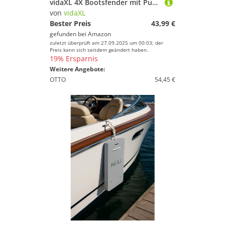
vidaXL 4X Bootsfender mit Pumpe Fender Langfender für Boot Prallschutz Rammschutz Bootschutz Stegfender Kugelfender Schwarz 41x11,5cm PVC
von
vidaXL
Bester Preis
43,99 €
gefunden bei
Amazon
zuletzt überprüft am 27.09.2025 um 00:03; der
Preis kann sich seitdem geändert haben.
19% Ersparnis
Weitere Angebote:
OTTO
54,45 €