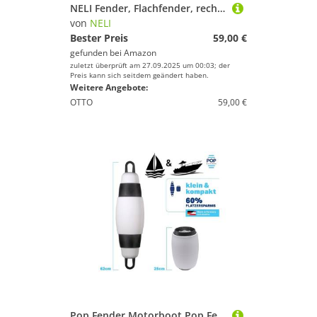
NELI Fender, Flachfender, rechteckig, eckig, Kissenfender, Plattenfender, Stegfender, Größe: 55 x 33 x 6 cm (grau)
von
NELI
Bester Preis
59,00 €
gefunden bei
Amazon
zuletzt überprüft am 27.09.2025 um 00:03; der
Preis kann sich seitdem geändert haben.
Weitere Angebote:
OTTO
59,00 €
Pop Fender Motorboot Pop Fender Boots anlege teleskopierbar platzsparende Fender