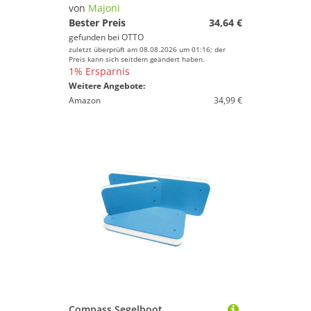
Persenninge
von
Majoni
Pumpen & Sanitäranlagen
Bester Preis
34,64 €
gefunden bei
OTTO
Rettungswesten
zuletzt überprüft am 08.08.2026 um 01:16; der
Schiffkompasse
Preis kann sich seitdem geändert haben.
1% Ersparnis
Schiffs-Bekleidung
Weitere Angebote:
Sicherheitszubehör-Artikel
Amazon
34,99 €
Signalhörner
Sitze für Boote
Steuerungsausrüstung
Wasserdichte Taschen
Marke
Geschlecht
Preis
% Sale
Compass Segelboot