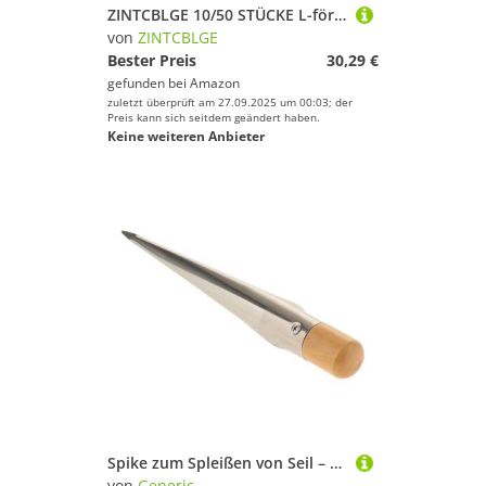
ZINTCBLGE 10/50 STÜCKE L-förmige Eckwinkel 90-Grad-Winkel Metall-Eckverbinder Regal-Wandhalterung Befestigungsklammern Schubladen-Hardware-Werkzeuge(10PCS)
von
ZINTCBLGE
Bester Preis
30,29 €
gefunden bei
Amazon
zuletzt überprüft am 27.09.2025 um 00:03; der
Preis kann sich seitdem geändert haben.
Keine weiteren Anbieter
Spike zum Spleißen von Seil – Fid zum Spleißen aus Edelstahl, effizientes Werkzeug | Sicherheit und Effizient vereinfacht die Arbeit des Seils, schafft starke Verbindungen, eine Knotenhilfe, sorgt für
von
Generic