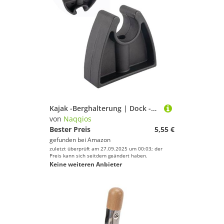
Kajak -Berghalterung | Dock -Support -Clips, Marine Utility Clamp, Marine Boat Light Monting Clips, Zubehör -Lagerhalter Für Die Sicherung Von Stangenleuchten Werkzeuge Schiffskabinen -Kabinendeckel
von
Naqqios
Bester Preis
5,55 €
gefunden bei
Amazon
zuletzt überprüft am 27.09.2025 um 00:03; der
Preis kann sich seitdem geändert haben.
Keine weiteren Anbieter