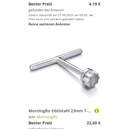
Bester Preis
4,19 €
gefunden bei
Amazon
zuletzt überprüft am 27.09.2025 um 00:03; der
Preis kann sich seitdem geändert haben.
Keine weiteren Anbieter
MorningRo Edelstahl 23mm T-Griff Stern Muster Schlüssel für Deckplatte und Deckfüllungen Tragbare Winden Schlüssel Vielseitiges Segelboot Werkzeug Rostbeständig Maritim Werkzeuge
von
MorningRo
Bester Preis
22,60 €
gefunden bei
Amazon