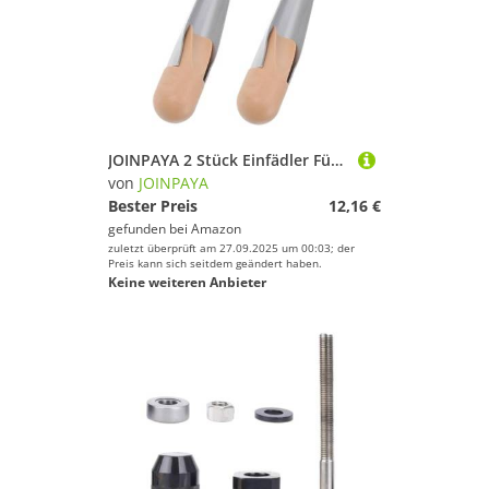
JOINPAYA 2 Stück Einfädler Für Marineseile Werkzeug Zum Einfädeln Von Schiffsseilen Nylonseilspleißen Werkzeug Zum Spleißen Drahtspleißnadel Seilspleißsporn Bootsseilspleißen Seilnadel Holz
von
JOINPAYA
Bester Preis
12,16 €
gefunden bei
Amazon
zuletzt überprüft am 27.09.2025 um 00:03; der
Preis kann sich seitdem geändert haben.
Keine weiteren Anbieter