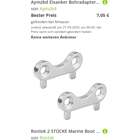
Aymzbd Eisanker Bohradapter, Metall Eisfischanker Werkzeug Zur Zelthering Fixierung von
von
Aymzbd
Bester Preis
7,05 €
gefunden bei
Amazon
zuletzt überprüft am 27.09.2025 um 00:03; der
Preis kann sich seitdem geändert haben.
Keine weiteren Anbieter
Ronlok 2 STÜCKE Marine Boot Tankdeckel SchlüSsel Edelstahl Gas Wasser Kraftstofftank FüLler Werkzeug Marine Yacht Boot ZubehöR
von
Ronlok