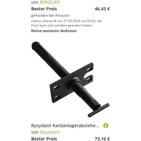
von
BVNZUFH
Bester Preis
46,43 €
gefunden bei
Amazon
zuletzt überprüft am 27.09.2025 um 00:03; der
Preis kann sich seitdem geändert haben.
Keine weiteren Anbieter
Rysydant Kardanlagerabzieher Entferner, Kohlenstoffstahl Werkzeug, Abzieherentferner ist geeignet für eine Vielzahl von beliebten Schiffsmotoren für Alpha 1 Für Mercruiser Für OMC Für MR Bravooo
von
Rysydant
Bester Preis
73,16 €