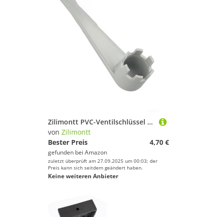
Zilimontt PVC-Ventilschlüssel für aufblasbares Boot, 6-Rillen-Schraubenschlüssel, Werkzeug zum Entfernen und Installieren von Sicherheitsluftventilen auf Kanu, Schlauchboot, Floß, Luftmatratze, leicht
von
Zilimontt
Bester Preis
4,70 €
gefunden bei
Amazon
zuletzt überprüft am 27.09.2025 um 00:03; der
Preis kann sich seitdem geändert haben.
Keine weiteren Anbieter