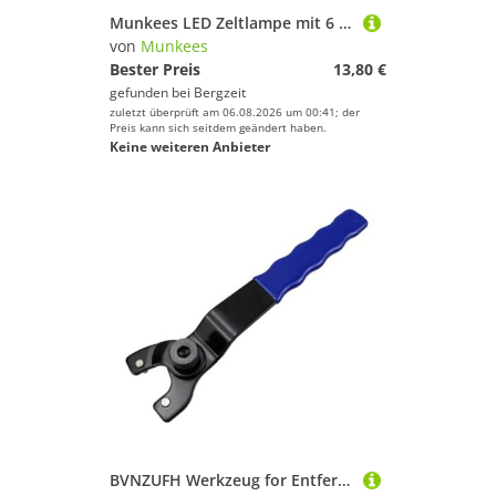
Rettungswesten
Munkees LED Zeltlampe mit 6 LEDs
Schiffkompasse
von
Munkees
Schiffs-Bekleidung
Bester Preis
13,80 €
gefunden bei
Bergzeit
Sicherheitszubehör-Artikel
zuletzt überprüft am 06.08.2026 um 00:41; der
Signalhörner
Preis kann sich seitdem geändert haben.
Keine weiteren Anbieter
Sitze für Boote
Steuerungsausrüstung
Wasserdichte Taschen
Marke
Geschlecht
Preis
% Sale
Farbe
BVNZUFH Werkzeug for Entfernen der Endmutter der Trimmzylinderkopfstange for die Kontermutter des Trimmzylinderkopfs 48630-98L01 ​48630-92J00