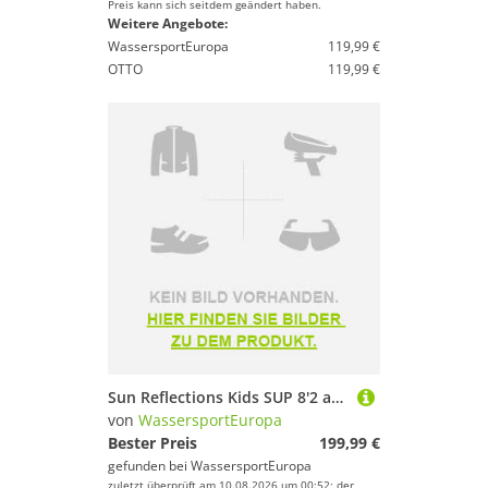
Preis kann sich seitdem geändert haben.
Weitere Angebote:
WassersportEuropa
119,99 €
OTTO
119,99 €
Sun Reflections Kids SUP 8'2 aufblasbar Kinder Board Paddel Set 250x66x10cm
von
WassersportEuropa
Bester Preis
199,99 €
gefunden bei
WassersportEuropa
zuletzt überprüft am 10.08.2026 um 00:52; der