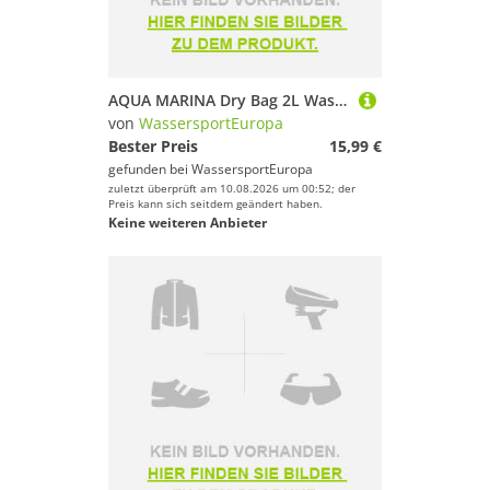
wir Dir viel Spaß und Erfolg mit Deinem Sport.
Schwimmen
Segeln
Ski
AQUA MARINA Dry Bag 2L Wasserdichter Seesack/Tasche
Snowboard
von
WassersportEuropa
Sportausrüstung
Bester Preis
15,99 €
gefunden bei
WassersportEuropa
Sportausstattung
zuletzt überprüft am 10.08.2026 um 00:52; der
Sportbekleidung
Preis kann sich seitdem geändert haben.
Keine weiteren Anbieter
Sportschuhe
Stand-Up Paddling
Surfen
Tauchen & Schnorcheln
Turnen & Gymnastik
Wakeboarding
Wakeskating
Wandern
Windsurfing