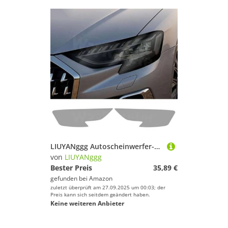
LIUYANggg Autoscheinwerfer-Schutzfolie, Frontlicht, transparent, geräucherter schwarzer TPU-Aufkleber, passend für Audi A8 2022 Facelift 2023 S8 D5 4N
von
LIUYANggg
Bester Preis
35,89 €
gefunden bei
Amazon
zuletzt überprüft am 27.09.2025 um 00:03; der
Preis kann sich seitdem geändert haben.
Keine weiteren Anbieter