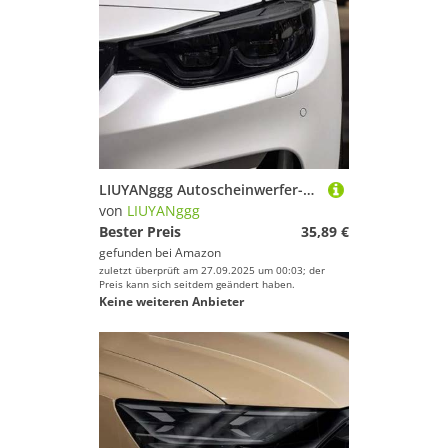
LIUYANggg Autoscheinwerfer-Schutzfolie, vorne, geräucherter schwarzer TPU-Aufkleber, passend für BMW M2 F87 M3 F80 M4 F82 F83 M5 F10 F90 Z4 E89 G29
von
LIUYANggg
Bester Preis
35,89 €
gefunden bei
Amazon
zuletzt überprüft am 27.09.2025 um 00:03; der
Preis kann sich seitdem geändert haben.
Keine weiteren Anbieter