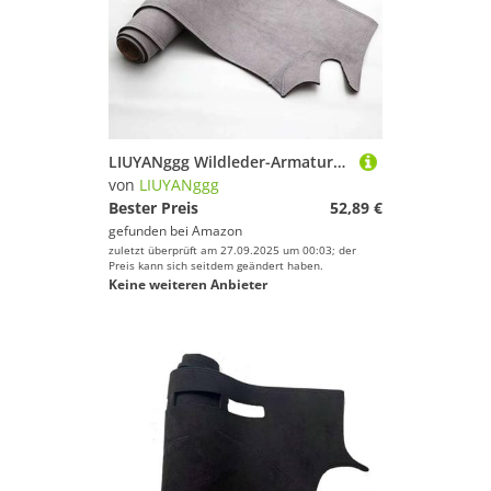
LIUYANggg Wildleder-Armaturenbrettmatte, Armaturenbrett-Pad, Teppich, passend für Honda Civic Type-R, UK-Spezifikation EP3 2002–2005
von
LIUYANggg
Bester Preis
52,89 €
gefunden bei
Amazon
zuletzt überprüft am 27.09.2025 um 00:03; der
Preis kann sich seitdem geändert haben.
Keine weiteren Anbieter