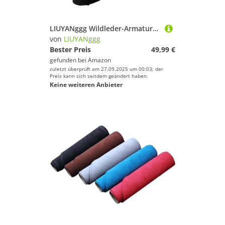
LIUYANggg Wildleder-Armaturenbrettmatte, Armaturenbrett-Pad, Teppich, passend für Mercedes-Benz SLK-Klasse G2 R171 200K 230K 280 300 350 2005–2010
von
LIUYANggg
Bester Preis
49,99 €
gefunden bei
Amazon
zuletzt überprüft am 27.09.2025 um 00:03; der
Preis kann sich seitdem geändert haben.
Keine weiteren Anbieter