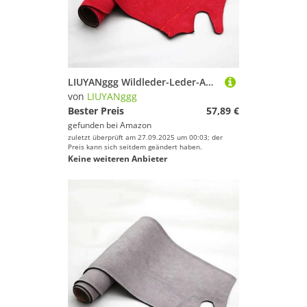
LIUYANggg Wildleder-Leder-Auto-Armaturenbrett-Matte, Armaturenbrett-Pad-Teppich, passend für Honda Stepwgn Spada RK1 RK2 RK5 RK6 2009 2010–2014
von
LIUYANggg
Bester Preis
57,89 €
gefunden bei
Amazon
zuletzt überprüft am 27.09.2025 um 00:03; der
Preis kann sich seitdem geändert haben.
Keine weiteren Anbieter