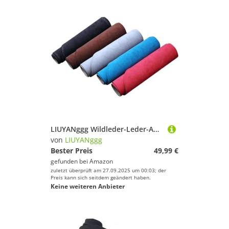
LIUYANggg Wildleder-Leder-Auto-Armaturenbrett-Matte, Armaturenbrett-Pad-Teppich, passend für BMW X5 F15 2014–2016, 2017, 2018, X5M-Zubehör
von
LIUYANggg
Bester Preis
49,99 €
gefunden bei
Amazon
zuletzt überprüft am 27.09.2025 um 00:03; der
Preis kann sich seitdem geändert haben.
Keine weiteren Anbieter