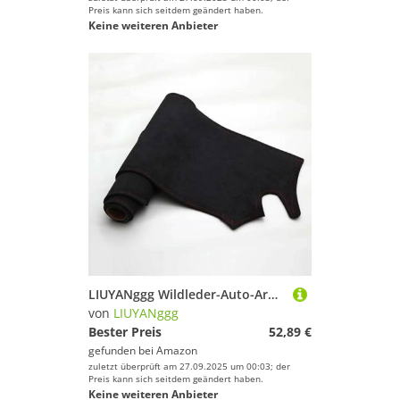
Preis kann sich seitdem geändert haben.
Keine weiteren Anbieter
LIUYANggg Wildleder-Auto-Armaturenbrettmatte, Armaturenbrett-Pad, Teppich, passend für Toyota Land Cruiser 70 Series LC71 LC76 LC78 LC79
von
LIUYANggg
Bester Preis
52,89 €
gefunden bei
Amazon
zuletzt überprüft am 27.09.2025 um 00:03; der
Preis kann sich seitdem geändert haben.
Keine weiteren Anbieter