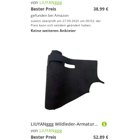
von
LIUYANggg
Bester Preis
38,99 €
gefunden bei
Amazon
zuletzt überprüft am 27.09.2025 um 00:03; der
Preis kann sich seitdem geändert haben.
Keine weiteren Anbieter
LIUYANggg Wildleder-Armaturenbrettmatte, Armaturenbrett-Pad, Teppich, passend für Toyota Tundra TRD K5 K6 5700 4700 2007–2021, Zubehör
von
LIUYANggg
Bester Preis
52,89 €