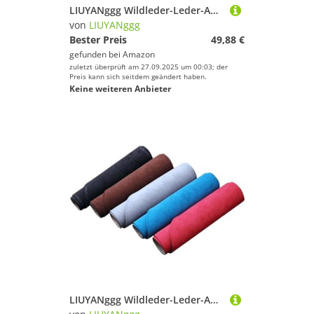
LIUYANggg Wildleder-Leder-Auto-Armaturenbrett-Matte, Armaturenbrett-Pad, Teppich, passend für Hyundai Sonata DN8 2023–2024, Zubehör
von
LIUYANggg
Bester Preis
49,88 €
gefunden bei
Amazon
zuletzt überprüft am 27.09.2025 um 00:03; der
Preis kann sich seitdem geändert haben.
Keine weiteren Anbieter
LIUYANggg Wildleder-Leder-Auto-Armaturenbrett-Matte, Armaturenbrett-Pad-Teppich, passend für Nissan GT-R GTR R35 2009 2010 2011–2015