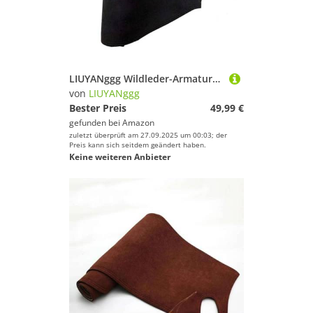
LIUYANggg Wildleder-Armaturenbrettmatte, Armaturenbrett-Pad, Teppich, passend für Toyota Mark X ZIO ANA10 350G 250G 240G 2007 2008–2011
von
LIUYANggg
Bester Preis
49,99 €
gefunden bei
Amazon
zuletzt überprüft am 27.09.2025 um 00:03; der
Preis kann sich seitdem geändert haben.
Keine weiteren Anbieter