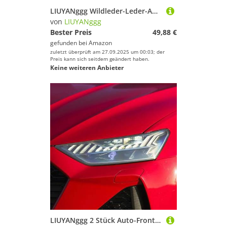
LIUYANggg Wildleder-Leder-Auto-Armaturenbrett-Matte, Armaturenbrett-Pad-Teppich, passend für VW Golf 8 MK8 VW 2020–2022 Zubehör
von
LIUYANggg
Bester Preis
49,88 €
gefunden bei
Amazon
zuletzt überprüft am 27.09.2025 um 00:03; der
Preis kann sich seitdem geändert haben.
Keine weiteren Anbieter
LIUYANggg 2 Stück Auto-Frontlicht, transparenter TPU-Aufkleber, Scheinwerfer-Schutzfolie, passend für Audi RS3 8V RS4 B8 B9 RS5 RS6 RS7 TTRS