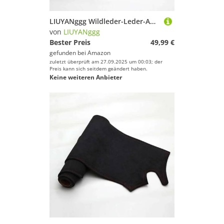
LIUYANggg Wildleder-Leder-Auto-Armaturenbrett-Matte, Armaturenbrett-Pad-Teppich, passend für Mercedes Benz GLK X204 GLK280 GLK300 GLK350 GLK220
von
LIUYANggg
Bester Preis
49,99 €
gefunden bei
Amazon
zuletzt überprüft am 27.09.2025 um 00:03; der
Preis kann sich seitdem geändert haben.
Keine weiteren Anbieter