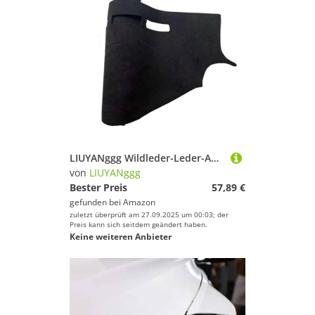
LIUYANggg Wildleder-Leder-Auto-Armaturenbrettmatte, Armaturenbrett-Pad, Teppich, passend für Chrysler Grand Voager G4 2001–2007 Dodge Caravan
von
LIUYANggg
Bester Preis
57,89 €
gefunden bei
Amazon
zuletzt überprüft am 27.09.2025 um 00:03; der
Preis kann sich seitdem geändert haben.
Keine weiteren Anbieter