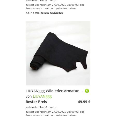
gefunden bei
Amazon
zuletzt überprüft am 27.09.2025 um 00:03; der
Preis kann sich seitdem geändert haben.
Keine weiteren Anbieter
LIUYANggg Wildleder-Armaturenbrettmatte, Armaturenbrett-Pad, Teppich, passend für Mercedes-Benz E-Klasse W210 1996 1997 1998 2000–2003
von
LIUYANggg
Bester Preis
49,99 €
gefunden bei
Amazon
zuletzt überprüft am 27.09.2025 um 00:03; der
Preis kann sich seitdem geändert haben.