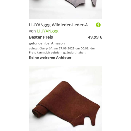
LIUYANggg Wildleder-Leder-Auto-Armaturenbrett-Matte, Armaturenbrett-Pad-Teppich, passend für Mercedes Benz GLK X204 GLK280 GLK300 GLK350 GLK220
von
LIUYANggg
Bester Preis
49,99 €
gefunden bei
Amazon
zuletzt überprüft am 27.09.2025 um 00:03; der
Preis kann sich seitdem geändert haben.
Keine weiteren Anbieter