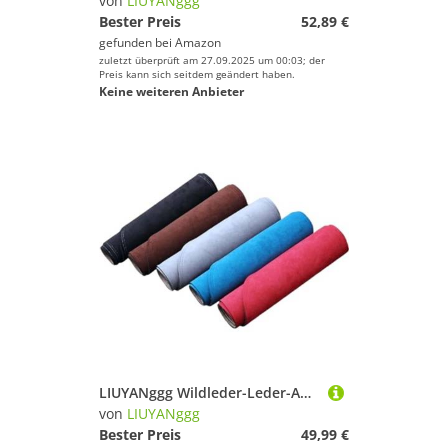
von
LIUYANggg
Bester Preis
52,89 €
gefunden bei
Amazon
zuletzt überprüft am 27.09.2025 um 00:03; der
Preis kann sich seitdem geändert haben.
Keine weiteren Anbieter
LIUYANggg Wildleder-Leder-Auto-Armaturenbrett-Matte, Armaturenbrett-Pad-Teppich, passend für BMW X5 F15 2014–2016, 2017, 2018, X5M-Zubehör
von
LIUYANggg
Bester Preis
49,99 €