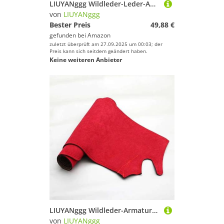
LIUYANggg Wildleder-Leder-Auto-Armaturenbrett-Matte, Armaturenbrett-Pad-Teppich, passend für VW Golf 7 MK7 2013 2014–2019 Zubehör
von
LIUYANggg
Bester Preis
49,88 €
gefunden bei
Amazon
zuletzt überprüft am 27.09.2025 um 00:03; der
Preis kann sich seitdem geändert haben.
Keine weiteren Anbieter
LIUYANggg Wildleder-Armaturenbrettmatte, Armaturenbrett-Pad, Teppich, passend für Mitsubishi Lancer 2008–2016, Ralliart EVO X, Galant Fortis EX
von
LIUYANggg