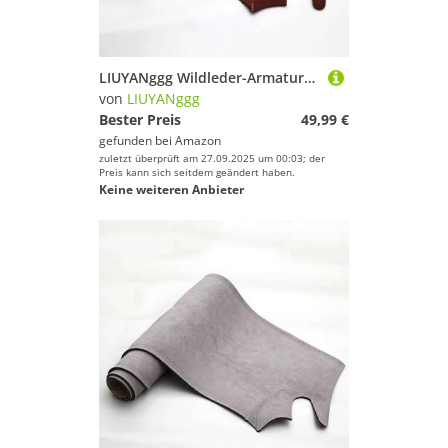
LIUYANggg Wildleder-Armaturenbrettmatte, Armaturenbrett-Pad, Teppich, passend für Mercedes-Benz SLK-Klasse G2 R171 200K 230K 280 300 350 2005–2010
von
LIUYANggg
Bester Preis
49,99 €
gefunden bei
Amazon
zuletzt überprüft am 27.09.2025 um 00:03; der
Preis kann sich seitdem geändert haben.
Keine weiteren Anbieter