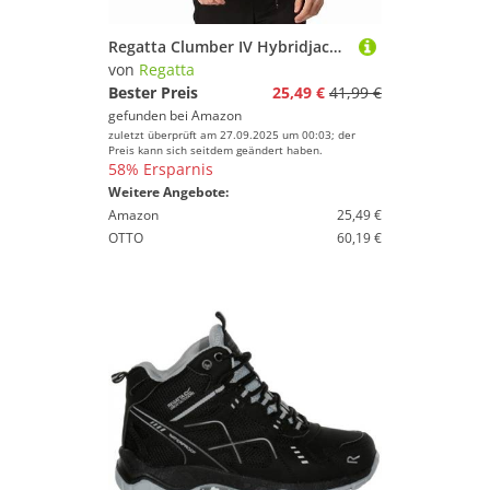
Regatta Clumber IV Hybridjacke für Herren mit Warmloft-Isolierung, perfekt zum Wandern, Spazierengehen und für Outdoor-Aktivitäten
von
Regatta
Bester Preis
25,49 €
41,99 €
gefunden bei
Amazon
zuletzt überprüft am 27.09.2025 um 00:03; der
Preis kann sich seitdem geändert haben.
58% Ersparnis
Weitere Angebote:
Amazon
25,49 €
OTTO
60,19 €