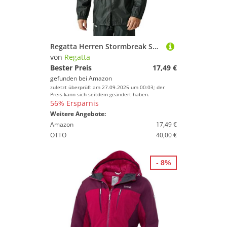
Deinem Sport.
Reitsport
Schwimmen
Segeln
Regatta Herren Stormbreak Shell Jacket, Dark Olive, L EU
Skateboarding
von
Regatta
Ski
Bester Preis
17,49 €
gefunden bei
Amazon
Snowboard
zuletzt überprüft am 27.09.2025 um 00:03; der
Sportausrüstung
Preis kann sich seitdem geändert haben.
56% Ersparnis
Sportausstattung
Weitere Angebote:
Sportbekleidung
Amazon
17,49 €
OTTO
40,00 €
Sportschuhe
Tauchen & Schnorcheln
- 8%
Tennis
Tischtennis
Volleyball
Wakeboarding
Wakeskating