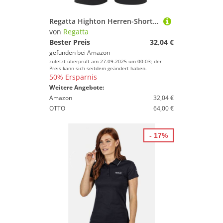
Regatta Highton Herren-Shorts, wasserabweisend und mehrere Taschen, für Outdoor-Aktivitäten, ideal zum Wandern und Camping, Grau
von
Regatta
Bester Preis
32,04 €
gefunden bei
Amazon
zuletzt überprüft am 27.09.2025 um 00:03; der
Preis kann sich seitdem geändert haben.
50% Ersparnis
Weitere Angebote:
Amazon
32,04 €
OTTO
64,00 €
- 17%