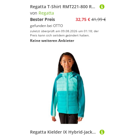
Regatta T-Shirt RMT221-800 Regatta Maverik V
von
Regatta
Bester Preis
32,75 €
41,99 €
gefunden bei
OTTO
zuletzt überprüft am 09.08.2026 um 01:18; der
Preis kann sich seitdem geändert haben.
Keine weiteren Anbieter
Regatta Kielder IX Hybrid-Jacke für Kinder mit Extol-Stretch-Einsätzen und synthetischer Warmloft-Daunen-Touch-Isolierung, perfekt zum Wandern, Wandern und für Outdoor-Aktivitäten