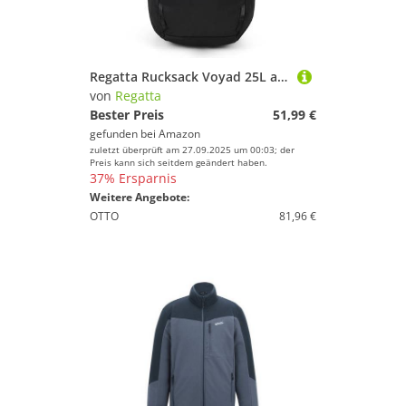
Regatta Rucksack Voyad 25L aus strapazierfähigem, wasserabweisendem Ripstop-Gewebe & verschließbaren Reißverschlüssen – perfekt für Walking, Wandern, Camping & Trekking, Schwarz, L, Casual
von
Regatta
Bester Preis
51,99 €
gefunden bei
Amazon
zuletzt überprüft am 27.09.2025 um 00:03; der
Preis kann sich seitdem geändert haben.
37% Ersparnis
Weitere Angebote:
OTTO
81,96 €