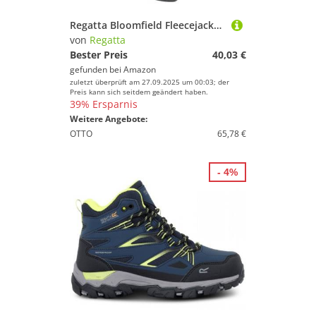
Regatta Bloomfield Fleecejacke für Damen mit verschließbaren Taschen und Einer Kapuze, Farbe:Cloudy Grey, Größe:44
von
Regatta
Bester Preis
40,03 €
gefunden bei
Amazon
zuletzt überprüft am 27.09.2025 um 00:03; der
Preis kann sich seitdem geändert haben.
39% Ersparnis
Weitere Angebote:
OTTO
65,78 €
- 4%