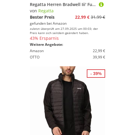
Regatta Herren Bradwell Iii' Full Zip Wind Resistant Softshell Gilet Westen, Schwarz, 3XL EU
von
Regatta
Bester Preis
22,99 €
31,99 €
gefunden bei
Amazon
zuletzt überprüft am 27.09.2025 um 00:03; der
Preis kann sich seitdem geändert haben.
43% Ersparnis
Weitere Angebote:
Amazon
22,99 €
OTTO
39,99 €
- 39%