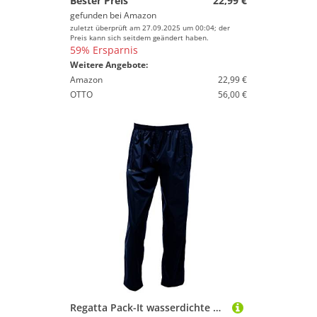
Bester Preis
22,99 €
gefunden bei
Amazon
zuletzt überprüft am 27.09.2025 um 00:04; der
Preis kann sich seitdem geändert haben.
59% Ersparnis
Weitere Angebote:
Amazon
22,99 €
OTTO
56,00 €
Regatta Pack-It wasserdichte und atmungsaktive Überziehhose