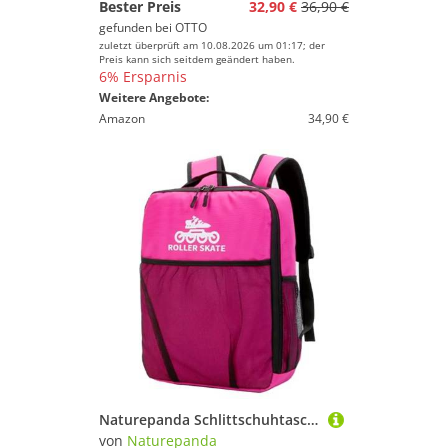
Bester Preis
32,90 €
36,90 €
gefunden bei
OTTO
zuletzt überprüft am 10.08.2026 um 01:17; der
Preis kann sich seitdem geändert haben.
6% Ersparnis
Weitere Angebote:
Amazon
34,90 €
Naturepanda Schlittschuhtasche,Rollschuh Tasch,Schlittschuhe Tasche FüR Inliner,Kann Schuhe,SchutzausrüStung,Wasserflaschen,HandtüCher Und Helme Aufbewahren,Geeignet FüR MäNner,Frauen,Kind
von
Naturepanda