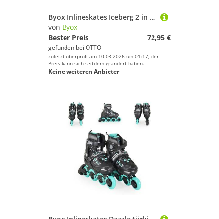
Byox Inlineskates Iceberg 2 in 1, PU-Räder, Schlittschuhe, Schnürsenkel, Tasche, Selbstverschluss
von
Byox
Bester Preis
72,95 €
gefunden bei
OTTO
zuletzt überprüft am 10.08.2026 um 01:17; der
Preis kann sich seitdem geändert haben.
Keine weiteren Anbieter
Byox Inlineskates Dazzle türkis, türkis, PU-Rollen, Bremse, Tasche, ABEC-5 Lager, Ratschband, Glitzer