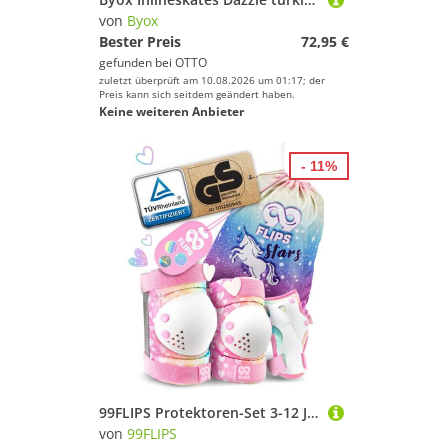
von
Byox
Bester Preis
72,95 €
gefunden bei
OTTO
zuletzt überprüft am 10.08.2026 um 01:17; der
Preis kann sich seitdem geändert haben.
Keine weiteren Anbieter
- 11%
99FLIPS Protektoren-Set 3-12 Jahre - Einhorn Knieschoner Kinder Schlittschuh Schoner Set (Schützer Set Kinder für Skateboard Inline Skates Rollschuhe, 7-tlg., Knieschützer, Ellenbogen Schoner, Handschoner mit Einhorn Tasche), Schützer für kinder Mädchen Knieschützer Schutzausrüstung
von
99FLIPS