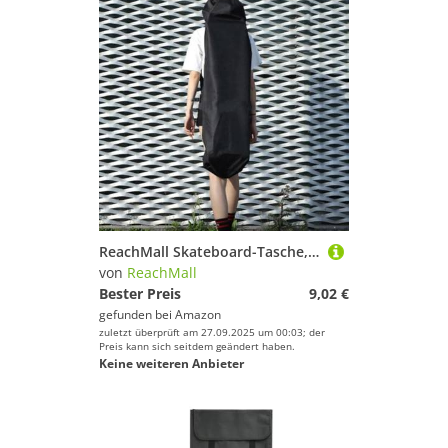
ReachMall Skateboard-Tasche, Nylongewebe, Skateboard-Tragetasche, Longboard-Aufbewahrungstasche, Schultertasche mit verstellbaren Riemen für Skateboarding (120 x 38 cm)
von
ReachMall
Bester Preis
9,02 €
gefunden bei
Amazon
zuletzt überprüft am 27.09.2025 um 00:03; der
Preis kann sich seitdem geändert haben.
Keine weiteren Anbieter