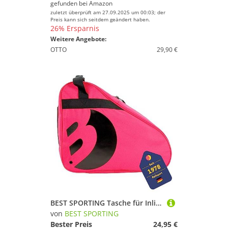
gefunden bei
Amazon
zuletzt überprüft am 27.09.2025 um 00:03; der
Preis kann sich seitdem geändert haben.
26% Ersparnis
Weitere Angebote:
OTTO
29,90 €
BEST SPORTING Tasche für Inlineskates und Schlittschuhe I Schlittschuhtasche mit verstellbarem Trageriemen I Rollschuhtasche in Pink I große Inliner-Tasche I Schlittschuhe Tasche
von
BEST SPORTING
Bester Preis
24,95 €