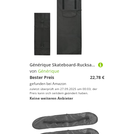
Générique Skateboard-Rucksack – große Tragetasche mit großer Kapazität | 600D Oxford-Gewebe, große Kapazität, Verstellbarer Gurt, für, Frauen, Jugendliche, Hockey, Skaten
von
Générique
Bester Preis
22,78 €
gefunden bei
Amazon
zuletzt überprüft am 27.09.2025 um 00:03; der
Preis kann sich seitdem geändert haben.
Keine weiteren Anbieter