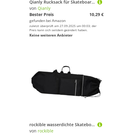
Qianly Rucksack für Skateboard, Longboard, Surf, Zubehör, Boards
von
Qianly
Bester Preis
10,29 €
gefunden bei
Amazon
zuletzt überprüft am 27.09.2025 um 00:03; der
Preis kann sich seitdem geändert haben.
Keine weiteren Anbieter
rockible wasserdichte Skateboard-Tasche mit Verstellbaren Trägern Und Handgriff für Longboard Cruiser Deck Aufbewahrung, Schwarz
von
rockible