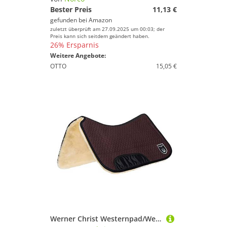
Bester Preis
11,13 €
gefunden bei
Amazon
zuletzt überprüft am 27.09.2025 um 00:03; der
Preis kann sich seitdem geändert haben.
26% Ersparnis
Weitere Angebote:
OTTO
15,05 €
Werner Christ Westernpad/Western-Satteldecke Westernsattelpad aus echtem Lammfell (20 mm Wollhöhe), Einschubtaschen (ohne Polster), in braun, Gr.: 75x75 cm