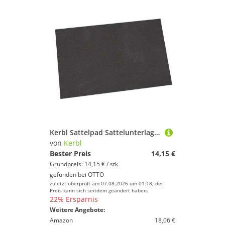
Kerbl Sattelpad Sattelunterlage AntiSlip 60 cm x 45 cm schwarz 321357, (1-St)
von
Kerbl
Bester Preis
14,15 €
Grundpreis: 14,15 € / stk
gefunden bei
OTTO
zuletzt überprüft am 07.08.2026 um 01:18; der
Preis kann sich seitdem geändert haben.
22% Ersparnis
Weitere Angebote:
Amazon
18,06 €