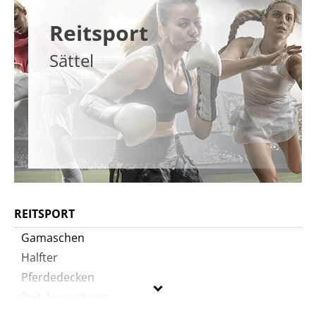
Reitsport
Sättel
REITSPORT
Gamaschen
Halfter
Pferdedecken
Reit-Ausrüstung