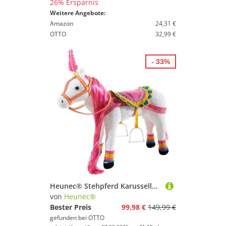
26% Ersparnis
Weitere Angebote:
Amazon
24,31 €
OTTO
32,99 €
- 33%
Heunec® Stehpferd Karussellpferd weiß mit Sound, mit Sound
von
Heunec®
Bester Preis
99,98 €
149,99 €
gefunden bei
OTTO