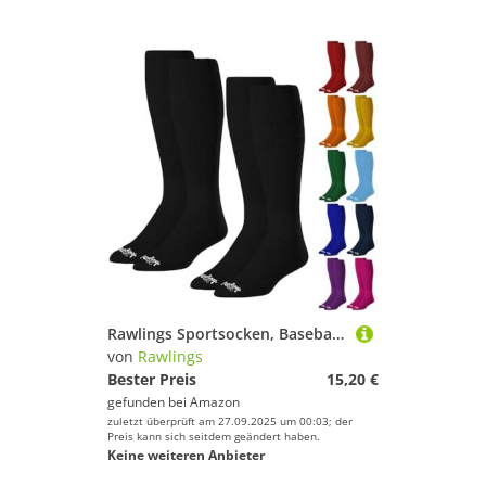
Rawlings Sportsocken, Baseball/Softball, 2 Paar, mehrere Größen/Farben
von
Rawlings
Bester Preis
15,20 €
gefunden bei
Amazon
zuletzt überprüft am 27.09.2025 um 00:03; der
Preis kann sich seitdem geändert haben.
Keine weiteren Anbieter