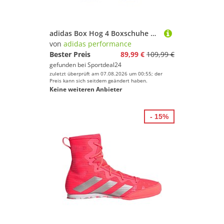
adidas Box Hog 4 Boxschuhe Herren KI8768 - team royal blue/cloud white/solar purple 44
von
adidas performance
Bester Preis
89,99 €
109,99 €
gefunden bei
Sportdeal24
zuletzt überprüft am 07.08.2026 um 00:55; der
Preis kann sich seitdem geändert haben.
Keine weiteren Anbieter
- 15%