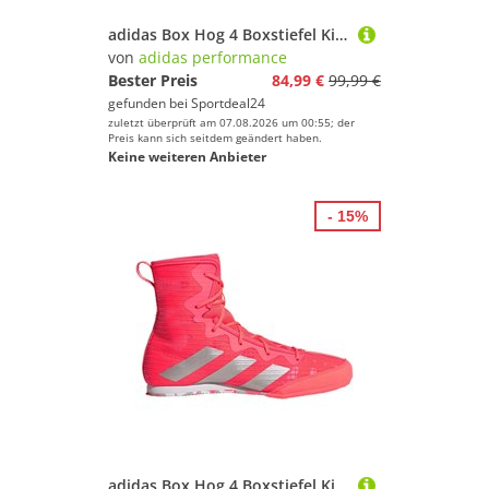
adidas Box Hog 4 Boxstiefel Kinder KI8898 - solar turbo/silver met./grey two 37 1/3
von
adidas performance
Bester Preis
84,99 €
99,99 €
gefunden bei
Sportdeal24
zuletzt überprüft am 07.08.2026 um 00:55; der
Preis kann sich seitdem geändert haben.
Keine weiteren Anbieter
- 15%
adidas Box Hog 4 Boxstiefel Kinder KI8898 - solar turbo/silver met./grey two 35