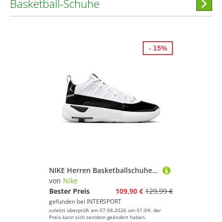
Basketball-Schuhe
Hi
stöber
- 15%
NIKE Herren Basketballschuhe Jordan Max Aura 7 Men's Shoes
von
Nike
Bester Preis
109,90 €
129,99 €
gefunden bei
INTERSPORT
zuletzt überprüft am 07.08.2026 um 01:04; der
Preis kann sich seitdem geändert haben.