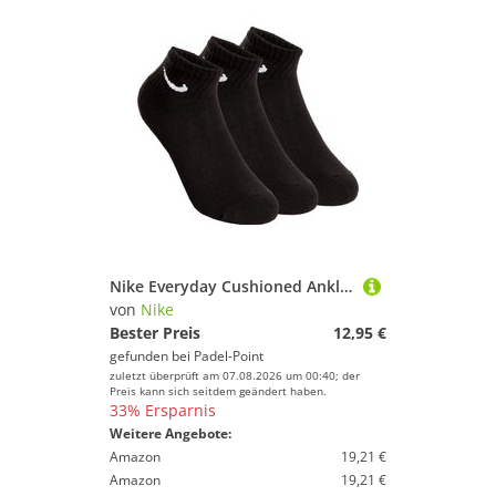
Nike Everyday Cushioned Ankle Tennissocken 3er Pack Unisex
von
Nike
Bester Preis
12,95 €
gefunden bei
Padel-Point
zuletzt überprüft am 07.08.2026 um 00:40; der
Preis kann sich seitdem geändert haben.
33% Ersparnis
Weitere Angebote:
Amazon
19,21 €
Amazon
19,21 €