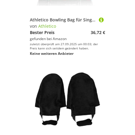
Athletico Bowling Bag für Single Ball - Single Ball Einkaufstasche mit gepolstertem Ballhalter - Für ein Paar Bowlingschuhe bis Herrengröße 14 (Rosa)
von
Athletico
Bester Preis
36,72 €
gefunden bei
Amazon
zuletzt überprüft am 27.09.2025 um 00:03; der
Preis kann sich seitdem geändert haben.
Keine weiteren Anbieter