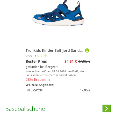
Trollkids Kinder Saltfjord Sandale
von
Trollkids
Bester Preis
34,51 €
47,95 €
gefunden bei
Bergzeit
zuletzt überprüft am 07.08.2026 um 00:43; der
Preis kann sich seitdem geändert haben.
28% Ersparnis
Weitere Angebote:
INTERSPORT
47,95 €
Baseballschuhe
Hi
stöber