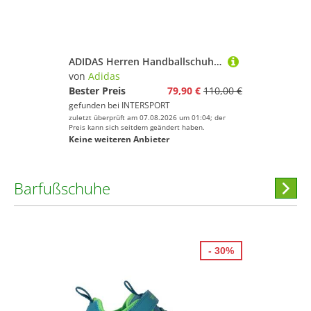
ADIDAS Herren Handballschuhe Novaflight 2 Indoor
von
Adidas
Bester Preis
79,90 €
110,00 €
gefunden bei
INTERSPORT
zuletzt überprüft am 07.08.2026 um 01:04; der
Preis kann sich seitdem geändert haben.
Keine weiteren Anbieter
Barfußschuhe
Hi
stöber
- 30%