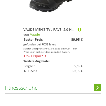
VAUDE MEN‘S TVL PAVEI 2.0 Herren Trekkingschuhe
von
Vaude
Bester Preis
89,95 €
gefunden bei
ROSE bikes
zuletzt überprüft am 07.08.2026 um 00:41; der
Preis kann sich seitdem geändert haben.
13% Ersparnis
Weitere Angebote:
Bergzeit
99,50 €
INTERSPORT
103,90 €
Fitnessschuhe
Hi
stöber