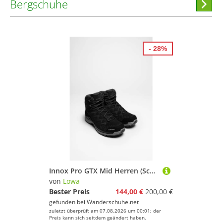
Bergschuhe
Hi
stöber
- 28%
Innox Pro GTX Mid Herren (Schwarz/Grau)
von
Lowa
Bester Preis
144,00 €
200,00 €
gefunden bei
Wanderschuhe.net
zuletzt überprüft am 07.08.2026 um 00:01; der
Preis kann sich seitdem geändert haben.