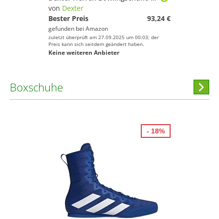
von
Dexter
Bester Preis
93,24 €
gefunden bei
Amazon
zuletzt überprüft am 27.09.2025 um 00:03; der
Preis kann sich seitdem geändert haben.
Keine weiteren Anbieter
Boxschuhe
Hi
stöber
- 18%