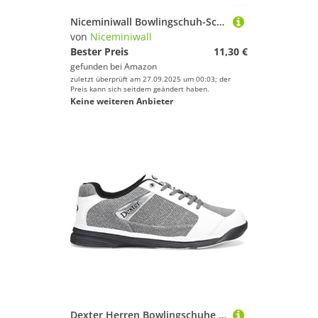
Niceminiwall Bowlingschuh-Schieberüberzüge mit Gummiband, verstellbare Passform, Polyester-Protektoren zur Reduzierung der Reibung und zum Sauberhalten der Sohlen, geeignet für Männer u
von
Niceminiwall
Bester Preis
11,30 €
gefunden bei
Amazon
zuletzt überprüft am 27.09.2025 um 00:03; der
Preis kann sich seitdem geändert haben.
Keine weiteren Anbieter
Dexter Herren Bowlingschuhe Wyoming - Lt Grey/White 12