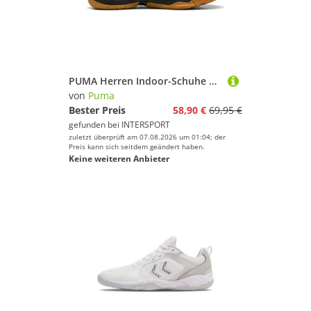
Schlittschuhe
Segelschuhe
Skischuhe
Sneaker
Snowboardschuhe
PUMA Herren Indoor-Schuhe Solarflash III
von
Puma
Stollenschuhe
Bester Preis
58,90 €
69,95 €
Volleyballschuhe
gefunden bei
INTERSPORT
Wander- & Trekkingschuhe
zuletzt überprüft am 07.08.2026 um 01:04; der
Preis kann sich seitdem geändert haben.
Zustiegsschuhe
Keine weiteren Anbieter
Marke
Geschlecht
Preis
% Sale
Farbe