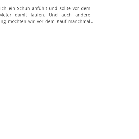
sich ein Schuh anfühlt und sollte vor dem
Meter damit laufen. Und auch andere
 dass sämtliche Runners Point-Filialen 
dung möchten wir vor dem Kauf manchmal
n Gefühl für den Stoff zu kriegen.
e an der Saale