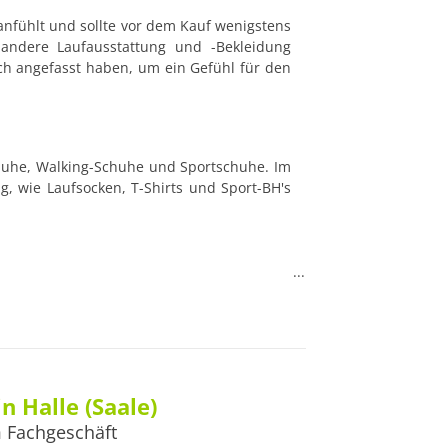
anfühlt und sollte vor dem Kauf wenigstens 
ndere Laufausstattung und -Bekleidung 
 angefasst haben, um ein Gefühl für den 
chuhe, Walking-Schuhe und Sportschuhe. Im 
, wie Laufsocken, T-Shirts und Sport-BH's 
Kurse zu Nordic Walking an. Bei Interesse 
ins kontaktieren. Außerdem bietet Runners 
n und Laktattests an.

n Halle (Saale)
rt, von Adidas und Nike über Asics zu 
 Fachgeschäft