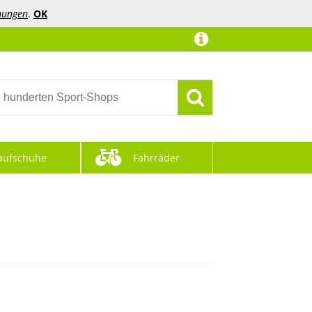
mungen
.
OK
aufschuhe
Fahrräder