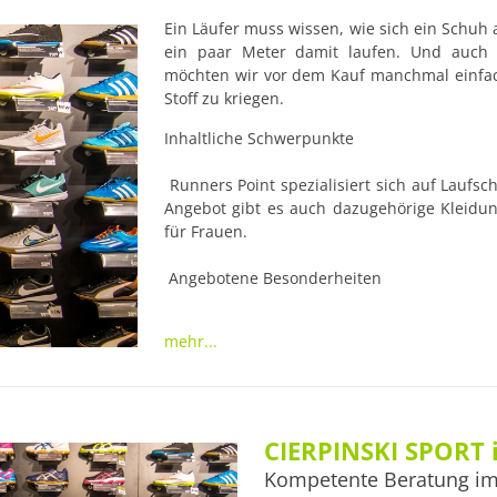
Ein Läufer muss wissen, wie sich ein Schuh 
ein paar Meter damit laufen. Und auch a
möchten wir vor dem Kauf manchmal einfach
Stoff zu kriegen.
Inhaltliche Schwerpunkte

 Runners Point spezialisiert sich auf Laufs
Angebot gibt es auch dazugehörige Kleidung
für Frauen.

 Angebotene Besonderheiten

Runners Point in Halle bietet Beratung und 
mehr...
einfach die Filiale wegen des nächsten Term
Point Laufbandanalysen, Laufschuhberatunge
.

 Sortiment, Marken & Spezialisierung

CIERPINSKI SPORT i
Alle namhaften Marken werden hier gefüh
Kompetente Beratung im
Reebok, Puma und vielen weiteren.
