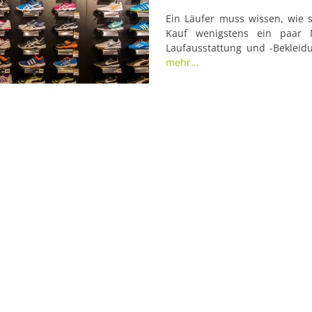
 Zahlungsmöglichkeiten Bar, EC-Karte

Ein Läufer muss wissen, wie 
Kauf wenigstens ein paar 
edit: Im Mai 2020 wurde bekannt gegeben,
Laufausstattung und -Beklei
geschlossen werden.

einfach angefasst haben, um ei
mehr...
Wenn Du selbst noch Sportgeschäfte in Hall