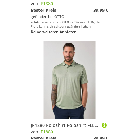
Marke
von
JP1880
Bester Preis
39,99 €
Geschlecht
gefunden bei
OTTO
zuletzt überprüft am 08.08.2026 um 01:16; der
Preis
Preis kann sich seitdem geändert haben.
Keine weiteren Anbieter
% Sale
Farbe
JP1880 Poloshirt Poloshirt FLEXNAMIC® Golf Piqué Alloverdruck
von
JP1880
Bester Preis
39,99 €