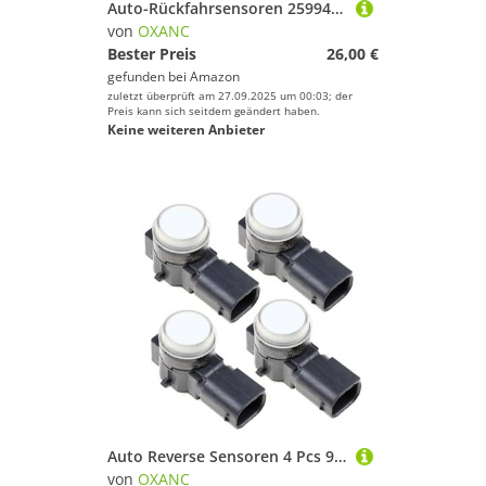
Auto-Rückfahrsensoren 25994-CM13E 25994CM13E Für Nissan Für Infiniti G25 G37 EX35 QX56 FX50 Auto-Rückfahrassistent PDC-Parksensor (Weiß, Flach)
von
OXANC
Bester Preis
26,00 €
gefunden bei
Amazon
zuletzt überprüft am 27.09.2025 um 00:03; der
Preis kann sich seitdem geändert haben.
Keine weiteren Anbieter
Auto Reverse Sensoren 4 Pcs 9675202477WP Für Peugeot Für 208 301 308 2008 3008 5008 PDC Parkplatz Sensor Unterstützen Backup 0263013713
von
OXANC