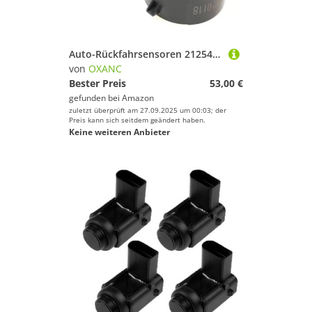
Auto-Rückfahrsensoren 2125420118 A2125420118 0263003617, für Benz W221 C216 ABES-Klasse ML CS CL SLS SLK E Auto-Parktronic-PDC-Parksensor (4 Stück, schwarz)
von
OXANC
Bester Preis
53,00 €
gefunden bei
Amazon
zuletzt überprüft am 27.09.2025 um 00:03; der
Preis kann sich seitdem geändert haben.
Keine weiteren Anbieter