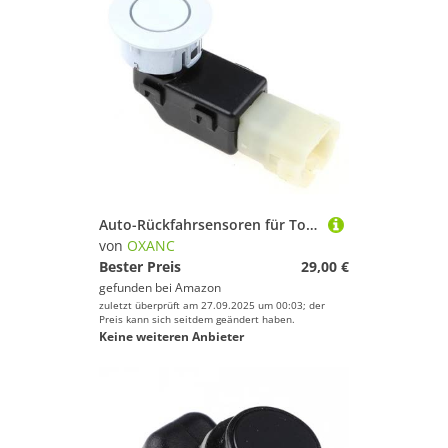
Auto-Rückfahrsensoren für Toyota für Land für Cruiser für Prado 2003–2010 Auto-PDC-Parksensor-Radar PZD61-00011 PZD6100011 PZD61-00016 (Silber)
von
OXANC
Bester Preis
29,00 €
gefunden bei
Amazon
zuletzt überprüft am 27.09.2025 um 00:03; der
Preis kann sich seitdem geändert haben.
Keine weiteren Anbieter