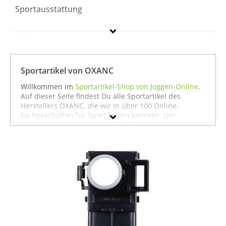
Sportausstattung
OXANC
Geschlecht
Sportartikel von OXANC
Preis
Willkommen im
Sportartikel-Shop von Joggen-Online
.
Auf dieser Seite findest Du alle Sportartikel des
% Sale
Herstellers OXANC, die wir in über 100 Online-
Fachgeschäften für Sport finden konnten. Um
Farbe
gezielter zu suchen, kannst Du Dich auch direkt in
unseren Fachabteilungen für einzelne Sportarten
umschauen. Dort findest Du zum Beispiel alle
Produkte von
OXANC für die Sportart Sportausrüstung
zu bieten hat. Wenn Du dort nicht findest, was Du
suchst, stöbere doch einfach ja nach Deiner Sportart
in der jeweiligen Sportabteilung - wir haben für fast
jeden Sport ein breites Angebot - vom
Laufen
über
Fußball
bis hin zu
Fitness
und
Boxen
. In jedem Fall
wünschen wir Dir viel Spaß und Erfolg mit Deinem
Sport.