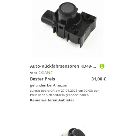
Auto-Rückfahrsensoren KD49-67UC1 Für Mazda 2 3 6 Für CX-3 Für CX-5 KD49-67-UC1 PDC-Parksensor KD4967UC1 Rückfahrassistent (Silber)
von
OXANC
Bester Preis
31,00 €
gefunden bei
Amazon
zuletzt überprüft am 27.09.2025 um 00:03; der
Preis kann sich seitdem geändert haben.
Keine weiteren Anbieter