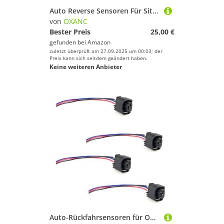
Auto Reverse Sensoren Für Sitz für Alhambra 1996-2010 PDC Parkplatz Sensor Auto Zubehör 7M3919275A 4B0919275A
von
OXANC
Bester Preis
25,00 €
gefunden bei
Amazon
zuletzt überprüft am 27.09.2025 um 00:03; der
Preis kann sich seitdem geändert haben.
Keine weiteren Anbieter
Auto-Rückfahrsensoren für Opel für Vectra C für Zafira AB 968402-1 1J0972483A 1-967642-1 1627680280 PDC-Parksensor-Anschluss 3603110AKZ36A (2-teiliger Anschluss)