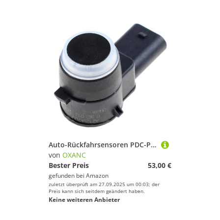
Auto-Rückfahrsensoren PDC-Parksensor, für Benz W221 C216 ABES-Klasse ML CS CL SLS SLK E 2125420018 0263003616 A2125420018 1 Stück 4 Stück (Silber-4 Stück)
von
OXANC
Bester Preis
53,00 €
gefunden bei
Amazon
zuletzt überprüft am 27.09.2025 um 00:03; der
Preis kann sich seitdem geändert haben.
Keine weiteren Anbieter