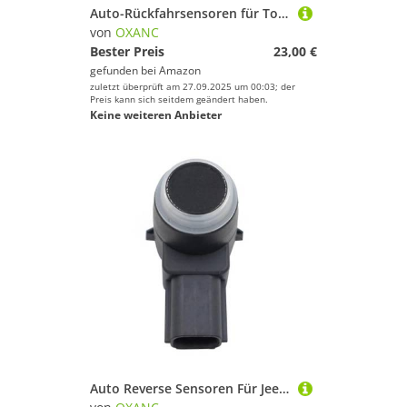
Auto-Rückfahrsensoren für Toyota Reiz 3.0L 2010-2013 für Innova 2.0L 2008- Auto-PDC-Parksensor 89341-48010-C0 89341-48010 (Silber)
von
OXANC
Bester Preis
23,00 €
gefunden bei
Amazon
zuletzt überprüft am 27.09.2025 um 00:03; der
Preis kann sich seitdem geändert haben.
Keine weiteren Anbieter
Auto Reverse Sensoren Für Jeep für Liberty 2010-2012 PDC Einparkhilfe Stoßstange Objekt Sensor Radar Reverse 1EW63AXRAA