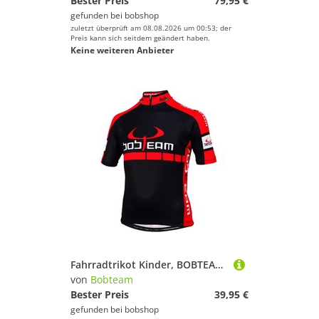
Bester Preis
79,95 €
gefunden bei
bobshop
zuletzt überprüft am 08.08.2026 um 00:53; der
Preis kann sich seitdem geändert haben.
Keine weiteren Anbieter
Fahrradtrikot Kinder, BOBTEAM Kindertrikot Colors, Größe L, Fahrradbekleidung
von
Bobteam
Bester Preis
39,95 €
gefunden bei
bobshop