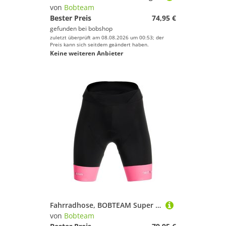
von
Bobteam
Bester Preis
74,95 €
gefunden bei
bobshop
zuletzt überprüft am 08.08.2026 um 00:53; der
Preis kann sich seitdem geändert haben.
Keine weiteren Anbieter
Fahrradhose, BOBTEAM Super Grip Damen Radhose, Größe M, Radbekleidung
von
Bobteam