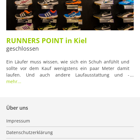
RUNNERS POINT in Kiel
geschlossen
Ein Läufer muss wissen, wie sich ein Schuh anfühlt und
sollte vor dem Kauf wenigstens ein paar Meter damit
laufen. Und auch andere Laufausstattung und -
Bekleidung möchten wir vor dem Kauf manchmal einfach
mehr...
angefasst haben, um ein Gefühl für den Stoff zu kriegen.
Über uns
Impressum
Datenschutzerklärung