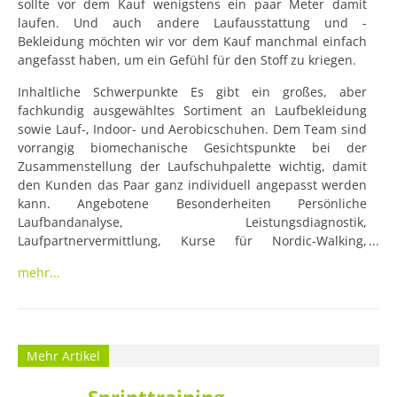
sollte vor dem Kauf wenigstens ein paar Meter damit 
laufen. Und auch andere Laufausstattung und -
Bekleidung möchten wir vor dem Kauf manchmal einfach 
angefasst haben, um ein Gefühl für den Stoff zu kriegen.
Inhaltliche Schwerpunkte Es gibt ein großes, aber 
fachkundig ausgewähltes Sortiment an Laufbekleidung 
sowie Lauf-, Indoor- und Aerobicschuhen. Dem Team sind 
vorrangig biomechanische Gesichtspunkte bei der 
Zusammenstellung der Laufschuhpalette wichtig, damit 
den Kunden das Paar ganz individuell angepasst werden 
kann. Angebotene Besonderheiten Persönliche 
Laufbandanalyse, Leistungsdiagnostik, 
Laufpartnervermittlung, Kurse für Nordic-Walking, 
Seminare, Service für Laufveranstalter. Sortiment, Marken 
mehr...
& Spezialisierung Neben allen gängigen Marken bietet 
das Geschäft Suunto-Herzfrequenz-Messer und cep 
Compression Sportsocks

Zahlungsmöglichkeiten EC-Karte, Kreditkarten (Visa, 
Mehr Artikel
American Express, Amex, MasterCard)

 Öffnungszeiten Montag bis Freitag: 10:00 - 19:00 Uhr 