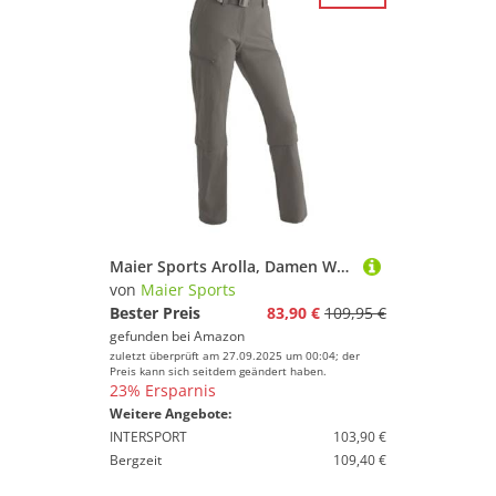
Maier Sports Arolla, Damen Wanderhose, Wasserabweisende Outdoorhose für Trekking und Hiking, Praktische Zipp-Off-Funktion, PFC-frei, mSTRETCH pro 4 & Dryprotec, Braun, 46 (W38/L32)
von
Maier Sports
Bester Preis
83,90 €
109,95 €
gefunden bei
Amazon
zuletzt überprüft am 27.09.2025 um 00:04; der
Preis kann sich seitdem geändert haben.
23% Ersparnis
Weitere Angebote:
INTERSPORT
103,90 €
Bergzeit
109,40 €