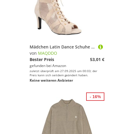
Mädchen Latin Dance Schuhe Frauen Modern Salsa High-Top Sandalen Tanzsaal Damen Wildleder Stiefel mit hohen absätzen FüR Damen(Beige,7CM_46(28CM))
von
MAQDDO
Bester Preis
53,01 €
gefunden bei
Amazon
zuletzt überprüft am 27.09.2025 um 00:03; der
Preis kann sich seitdem geändert haben.
Keine weiteren Anbieter
- 16%