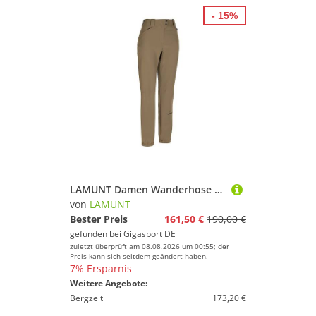
Segeln
- 15%
Skateboarding
Ski
Snooker
Snowboard
Sportausrüstung
Sportausstattung
Sportbekleidung
Sportschuhe
Squash
LAMUNT Damen Wanderhose Michela Winter Mountain camel | 44
Stand-Up Paddling
von
LAMUNT
Surfen
Bester Preis
161,50 €
190,00 €
gefunden bei
Gigasport DE
Tauchen & Schnorcheln
zuletzt überprüft am 08.08.2026 um 00:55; der
Tennis
Preis kann sich seitdem geändert haben.
7% Ersparnis
Tischtennis
Weitere Angebote:
Turnen & Gymnastik
Bergzeit
173,20 €