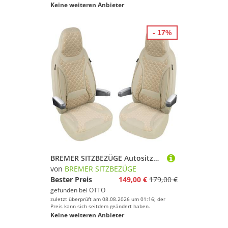
Keine weiteren Anbieter
- 17%
BREMER SITZBEZÜGE Autositzbezug für Chausson First line sport line (T1), Set, 2-tlg., Schonbezüge Sitzbezüge Fahrer und Beifahrer, in Beige
von
BREMER SITZBEZÜGE
Bester Preis
149,00 €
179,00 €
gefunden bei
OTTO
zuletzt überprüft am 08.08.2026 um 01:16; der
Preis kann sich seitdem geändert haben.
Keine weiteren Anbieter