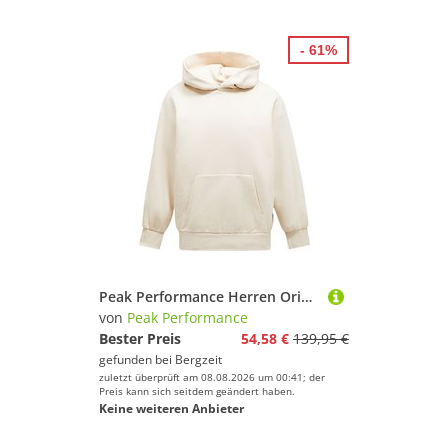
Basketball
Billard
- 61%
Bootssport
Bowling & Kegeln
Boxen
Cheerleading
Cricket
Dance
Dart
Eishockey
Eiskunstlauf
Peak Performance Herren Original Stomp Hoodie
Fechten
von
Peak Performance
Feldhockey
Bester Preis
54,58 €
139,95 €
gefunden bei
Bergzeit
Fitness & Training
zuletzt überprüft am 08.08.2026 um 00:41; der
Fußball
Preis kann sich seitdem geändert haben.
Keine weiteren Anbieter
Golf