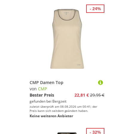
Volleyball
Wakeboarding
- 24%
Wakeskating
Wandern
Windsurfing
Yoga
Marke
Geschlecht
CMP Damen Top
Preis
von
CMP
Bester Preis
22,81 €
29,95 €
% Sale
gefunden bei
Bergzeit
Beige
zuletzt überprüft am 08.08.2026 um 00:41; der
Preis kann sich seitdem geändert haben.
Keine weiteren Anbieter
- 32%