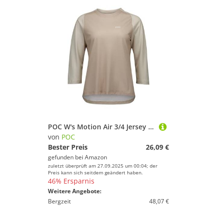
Handball
Inline-Skates & Rollschuhe
Jagd-Sport
Kampfsport
Kanu-Sport
Kiteboarden
Klettern & Bouldern
Lacrosse
Laufen
Leichtathletik
POC W's Motion Air 3/4 Jersey Mountainbike Shirt für Damen
Paintball
von
POC
Bester Preis
26,09 €
Radsport
gefunden bei
Amazon
Reitsport
zuletzt überprüft am 27.09.2025 um 00:04; der
Preis kann sich seitdem geändert haben.
Rollhockey
46% Ersparnis
Rudern
Weitere Angebote:
Bergzeit
48,07 €
Schwimmen