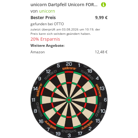
unicorn Dartpfeil Unicorn FORGE, All in One Shaft, Medium, Rot
von
unicorn
Bester Preis
9,99 €
gefunden bei
OTTO
zuletzt überprüft am 03.08.2026 um 10:19; der
Preis kann sich seitdem geändert haben.
20% Ersparnis
Weitere Angebote:
Amazon
12,48 €