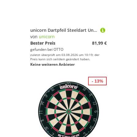
unicorn Dartpfeil Steeldart Unicorn,Contender Aden Kirk, 90% Tungsten, 22g, Silber
von
unicorn
Bester Preis
81,99 €
gefunden bei
OTTO
zuletzt überprüft am 03.08.2026 um 10:19; der
Preis kann sich seitdem geändert haben.
Keine weiteren Anbieter
- 13%