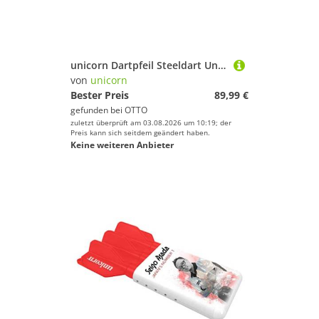
Sport.
Farbe
unicorn Dartpfeil Steeldart Unicorn Hexium Style 1,90% Tungsten, 24g, Gold
von
unicorn
Bester Preis
89,99 €
gefunden bei
OTTO
zuletzt überprüft am 03.08.2026 um 10:19; der
Preis kann sich seitdem geändert haben.
Keine weiteren Anbieter