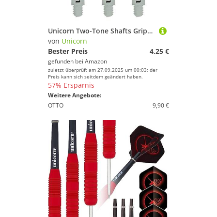
Unicorn Two-Tone Shafts Gripper3 Zweifarbiger, geformte Schäfte – Schwarz/Weiß, mittelgroßes kleines Gewinde, Medium 44.2 mm
von
Unicorn
Bester Preis
4,25 €
gefunden bei
Amazon
zuletzt überprüft am 27.09.2025 um 00:03; der
Preis kann sich seitdem geändert haben.
57% Ersparnis
Weitere Angebote:
OTTO
9,90 €