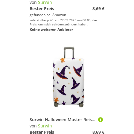
von
Surwin
Bester Preis
8,69 €
gefunden bei
Amazon
zuletzt überprüft am 27.09.2025 um 00:03; der
Preis kann sich seitdem geändert haben.
Keine weiteren Anbieter
Surwin Halloween Muster Reise Kofferschutzhülle Reisetasche Kofferbezug Elastisch Kofferhülle Gepäck Cover Waschbare Reisekoffer Hülle Schutz Bezug Schutzhülle (Sternhut,M (22-24 Zoll))
von
Surwin
Bester Preis
8,69 €