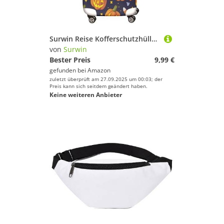
Surwin Reise Kofferschutzhülle Reisetasche Kofferbezug Elastisch Kofferhülle Gepäck Cover Halloween-Muster Waschbare Reisekoffer Hülle Schutz Bezug Schutzhülle (Kürbisart 4,L (26-28 Zoll))
von
Surwin
Bester Preis
9,99 €
gefunden bei
Amazon
zuletzt überprüft am 27.09.2025 um 00:03; der
Preis kann sich seitdem geändert haben.
Keine weiteren Anbieter