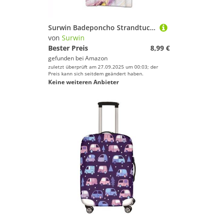
Surwin Badeponcho Strandtuch Herren Damen Surfen Wechseln Handtuch Poncho Mit Kapuze kompakt und sehr leicht Robe Bademantel Surfponcho für Strand Schwimmen Schnorchel (70 * 110cm,Pink Lila)
von
Surwin
Bester Preis
8,99 €
gefunden bei
Amazon
zuletzt überprüft am 27.09.2025 um 00:03; der
Preis kann sich seitdem geändert haben.
Keine weiteren Anbieter