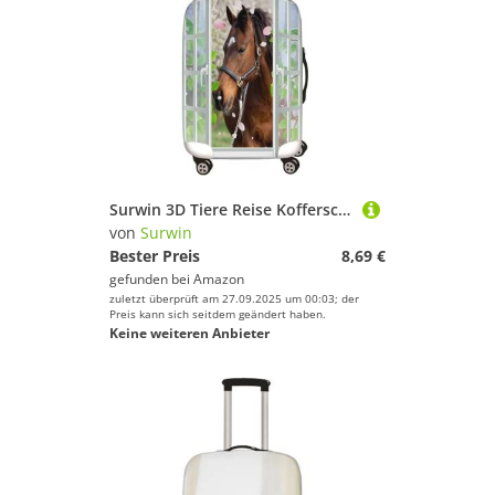
Surwin 3D Tiere Reise Kofferschutzhülle Reisetasche Kofferbezug Elastisch Kofferhülle Gepäck Cover Waschbare Reisekoffer Hülle Schutz Bezug Schutzhülle (Braunes Pferd,M (22-24 Zoll))
von
Surwin
Bester Preis
8,69 €
gefunden bei
Amazon
zuletzt überprüft am 27.09.2025 um 00:03; der
Preis kann sich seitdem geändert haben.
Keine weiteren Anbieter