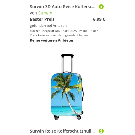
Surwin 3D Auto Reise Kofferschutzhülle Reisetasche Kofferbezug Elastisch Kofferhülle Gepäck Cover Waschbare Reisekoffer Hülle Schutz Bezug Schutzhülle (Lila B,S (18-20 Zoll))
von
Surwin
Bester Preis
6,99 €
gefunden bei
Amazon
zuletzt überprüft am 27.09.2025 um 00:03; der
Preis kann sich seitdem geändert haben.
Keine weiteren Anbieter
Surwin Reise Kofferschutzhülle Waschbare Reisetasche Kofferbezug Elastisch Kofferhülle Gepäck Cover Reisekoffer Hülle Schutz Bezug Schutzhülle (Strand mit blauem Himmel 2,M (22-24 Zoll))