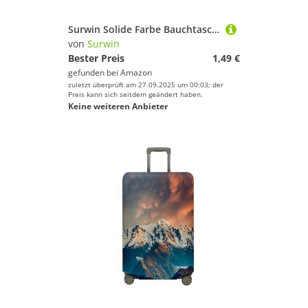
Surwin Solide Farbe Bauchtasche für Damen Herren, Gürteltasche Verstellbarem Riemen Hüfttasche Brusttasche Umhängetasche für Reisen Outdoor Sportarten Training Jogging Radfahren (Weiß)
von
Surwin
Bester Preis
1,49 €
gefunden bei
Amazon
zuletzt überprüft am 27.09.2025 um 00:03; der
Preis kann sich seitdem geändert haben.
Keine weiteren Anbieter