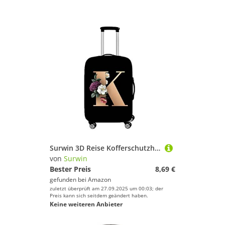
Surwin 3D Reise Kofferschutzhülle Waschbare Reisetasche Kofferbezug Elastisch Kofferhülle Gepäck Cover Reisekoffer Hülle Schutz Bezug Schutzhülle (M (22-24 Zoll),K)
von
Surwin
Bester Preis
8,69 €
gefunden bei
Amazon
zuletzt überprüft am 27.09.2025 um 00:03; der
Preis kann sich seitdem geändert haben.
Keine weiteren Anbieter