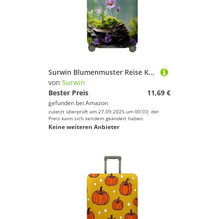
Surwin Blumenmuster Reise Kofferschutzhülle Reisetasche Kofferbezug Elastisch Kofferhülle Gepäck Cover Waschbare Reisekoffer Hülle Schutz Bezug Schutzhülle (Stil 5,XL (30-32 Zoll))
von
Surwin
Bester Preis
11,69 €
gefunden bei
Amazon
zuletzt überprüft am 27.09.2025 um 00:03; der
Preis kann sich seitdem geändert haben.
Keine weiteren Anbieter