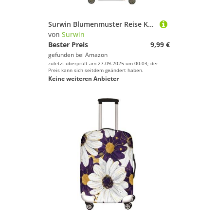
Surwin Blumenmuster Reise Kofferschutzhülle Reisetasche Kofferbezug Elastisch Kofferhülle Gepäck Cover Waschbare Reisekoffer Hülle Schutz Bezug Schutzhülle (Stil 4,L (26-28 Zoll))
von
Surwin
Bester Preis
9,99 €
gefunden bei
Amazon
zuletzt überprüft am 27.09.2025 um 00:03; der
Preis kann sich seitdem geändert haben.
Keine weiteren Anbieter