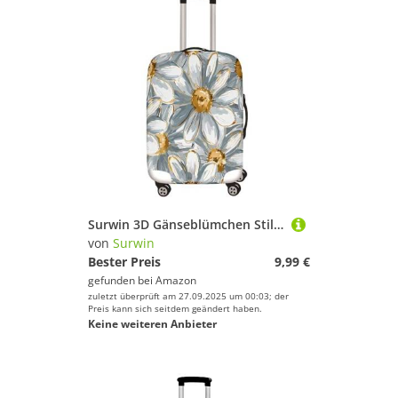
Surwin 3D Gänseblümchen Stil Reise Kofferschutzhülle Reisetasche Kofferbezug Elastisch Kofferhülle Gepäck Cover Waschbare Reisekoffer Hülle Schutz Bezug Schutzhülle (Grau,L (26-28 Zoll))
von
Surwin
Bester Preis
9,99 €
gefunden bei
Amazon
zuletzt überprüft am 27.09.2025 um 00:03; der
Preis kann sich seitdem geändert haben.
Keine weiteren Anbieter