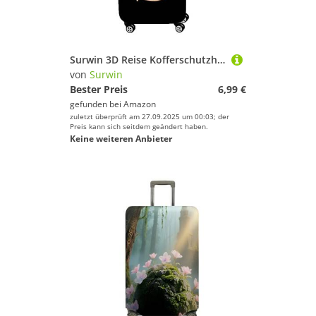
Surwin 3D Reise Kofferschutzhülle Waschbare Reisetasche Kofferbezug Elastisch Kofferhülle Gepäck Cover Reisekoffer Hülle Schutz Bezug Schutzhülle (S (18-20 Zoll),S)
von
Surwin
Bester Preis
6,99 €
gefunden bei
Amazon
zuletzt überprüft am 27.09.2025 um 00:03; der
Preis kann sich seitdem geändert haben.
Keine weiteren Anbieter