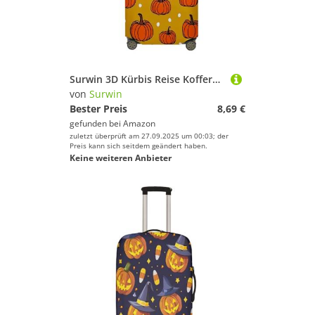
Surwin 3D Kürbis Reise Kofferschutzhülle Reisetasche Kofferbezug Elastisch Kofferhülle Gepäck Cover Waschbare Reisekoffer Hülle Schutz Bezug Schutzhülle (Stil 3,M (22-24 Zoll))
von
Surwin
Bester Preis
8,69 €
gefunden bei
Amazon
zuletzt überprüft am 27.09.2025 um 00:03; der
Preis kann sich seitdem geändert haben.
Keine weiteren Anbieter