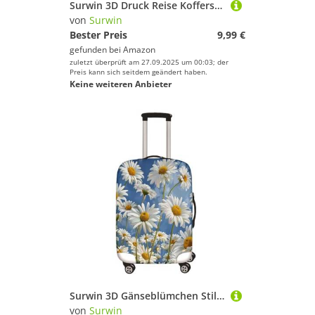
Surwin 3D Druck Reise Kofferschutzhülle Reisetasche Kofferbezug Elastisch Kofferhülle Gepäck Cover Waschbare Reisekoffer Hülle Schutz Bezug Schutzhülle (Bunte Berge 7,L (26-28 Zoll))
von
Surwin
Bester Preis
9,99 €
gefunden bei
Amazon
zuletzt überprüft am 27.09.2025 um 00:03; der
Preis kann sich seitdem geändert haben.
Keine weiteren Anbieter
Surwin 3D Gänseblümchen Stil Reise Kofferschutzhülle Reisetasche Kofferbezug Elastisch Kofferhülle Gepäck Cover Waschbare Reisekoffer Hülle Schutz Bezug Schutzhülle (Indigo,XL (30-32 Zoll))
von
Surwin