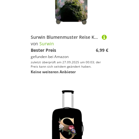
Surwin Blumenmuster Reise Kofferschutzhülle Reisetasche Kofferbezug Elastisch Kofferhülle Gepäck Cover Waschbare Reisekoffer Hülle Schutz Bezug Schutzhülle (Stil 4,S (18-20 Zoll))
von
Surwin
Bester Preis
6,99 €
gefunden bei
Amazon
zuletzt überprüft am 27.09.2025 um 00:03; der
Preis kann sich seitdem geändert haben.
Keine weiteren Anbieter