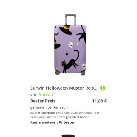
Surwin Halloween Muster Reise Kofferschutzhülle Reisetasche Kofferbezug Elastisch Kofferhülle Gepäck Cover Waschbare Reisekoffer Hülle Schutz Bezug Schutzhülle (Lila Kätzchen,XL (30-32 Zoll))
von
Surwin
Bester Preis
11,69 €
gefunden bei
Amazon
zuletzt überprüft am 27.09.2025 um 00:03; der
Preis kann sich seitdem geändert haben.
Keine weiteren Anbieter