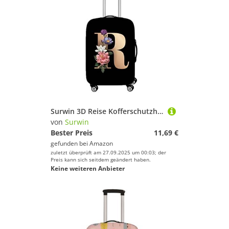
Surwin 3D Reise Kofferschutzhülle Waschbare Reisetasche Kofferbezug Elastisch Kofferhülle Gepäck Cover Reisekoffer Hülle Schutz Bezug Schutzhülle (XL (30-32 Zoll),R)
von
Surwin
Bester Preis
11,69 €
gefunden bei
Amazon
zuletzt überprüft am 27.09.2025 um 00:03; der
Preis kann sich seitdem geändert haben.
Keine weiteren Anbieter