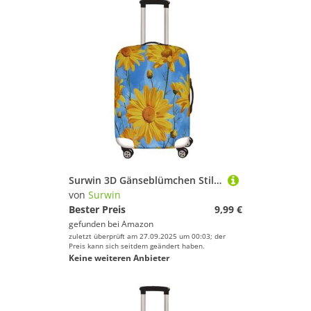
Surwin 3D Gänseblümchen Stil Reise Kofferschutzhülle Reisetasche Kofferbezug Elastisch Kofferhülle Gepäck Cover Waschbare Reisekoffer Hülle Schutz Bezug Schutzhülle (Blume 3,L (26-28 inches))
von
Surwin
Bester Preis
9,99 €
gefunden bei
Amazon
zuletzt überprüft am 27.09.2025 um 00:03; der
Preis kann sich seitdem geändert haben.
Keine weiteren Anbieter