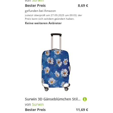
von
Surwin
Bester Preis
8,69 €
gefunden bei
Amazon
zuletzt überprüft am 27.09.2025 um 00:03; der
Preis kann sich seitdem geändert haben.
Keine weiteren Anbieter
Surwin 3D Gänseblümchen Stil Reise Kofferschutzhülle Reisetasche Kofferbezug Elastisch Kofferhülle Gepäck Cover Waschbare Reisekoffer Hülle Schutz Bezug Schutzhülle (Dunkelblau,XL (30-32 Zoll))
von
Surwin
Bester Preis
11,69 €