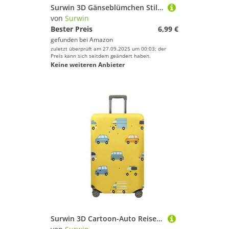
Surwin 3D Gänseblümchen Stil Reise Kofferschutzhülle Reisetasche Kofferbezug Elastisch Kofferhülle Gepäck Cover Waschbare Reisekoffer Hülle Schutz Bezug Schutzhülle (Blume 10,S (18-20 inches))
von
Surwin
Bester Preis
6,99 €
gefunden bei
Amazon
zuletzt überprüft am 27.09.2025 um 00:03; der
Preis kann sich seitdem geändert haben.
Keine weiteren Anbieter
Surwin 3D Cartoon-Auto Reise Kofferschutzhülle Reisetasche Kofferbezug Elastisch Kofferhülle Gepäck Cover Waschbare Reisekoffer Hülle Schutz Bezug Schutzhülle (Fahrzeugstil 11,M (22-24 inches))