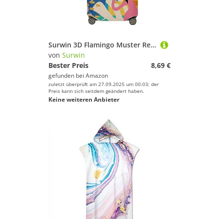
Sport.
Surwin 3D Flamingo Muster Reise Kofferschutzhülle Waschbare Reisetasche Kofferbezug Elastisch Kofferhülle Gepäck Cover Reisekoffer Hülle Schutz Bezug Schutzhülle (Farbe,M (22-24 Zoll))
von
Surwin
Bester Preis
8,69 €
gefunden bei
Amazon
zuletzt überprüft am 27.09.2025 um 00:03; der
Preis kann sich seitdem geändert haben.
Keine weiteren Anbieter