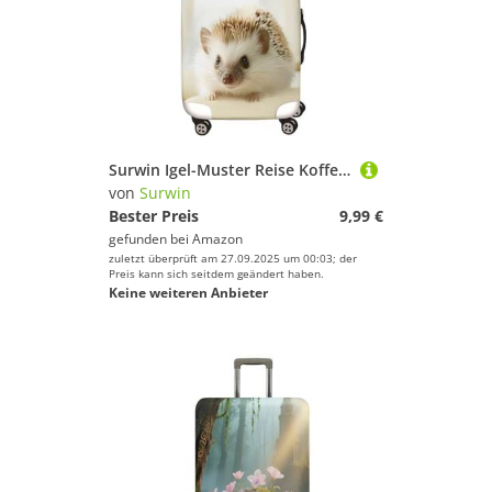
Surwin Igel-Muster Reise Kofferschutzhülle Reisetasche Kofferbezug Elastisch Kofferhülle Gepäck Cover Waschbare Reisekoffer Hülle Schutz Bezug Schutzhülle (Stil 7,L (26-28 Zoll))
von
Surwin
Bester Preis
9,99 €
gefunden bei
Amazon
zuletzt überprüft am 27.09.2025 um 00:03; der
Preis kann sich seitdem geändert haben.
Keine weiteren Anbieter