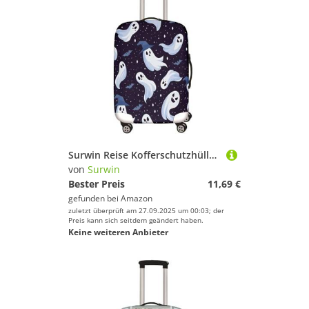
Surwin Reise Kofferschutzhülle Reisetasche Kofferbezug Elastisch Kofferhülle Gepäck Cover Halloween-Muster Waschbare Reisekoffer Hülle Schutz Bezug Schutzhülle (Muster 9,XL (30-32 Zoll))
von
Surwin
Bester Preis
11,69 €
gefunden bei
Amazon
zuletzt überprüft am 27.09.2025 um 00:03; der
Preis kann sich seitdem geändert haben.
Keine weiteren Anbieter