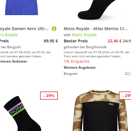
Mons Royale Damen Aero Ultralight Merino T-Shirt
Mons Royale - Atlas Merino Crew Sock - Merinosocken Gr 35-38 schwarz
s Royale
von
Mons Royale
Preis
89,95 €
Bester Preis
22,46 €
24,9
 bei
Bergzeit
gefunden bei
Bergfreunde
erprüft am 07.08.2026 um 00:43; der
zuletzt überprüft am 07.08.2026 um 00:39; der
 sich seitdem geändert haben.
Preis kann sich seitdem geändert haben.
1% Ersparnis
iteren Anbieter
Weitere Angebote:
Bergzeit
22,
- 29%
- 2