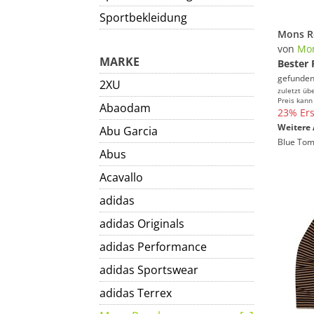
Sportbekleidung
von
Mon
MARKE
Bester 
gefunden
2XU
zuletzt üb
Preis kann
Abaodam
23% Ers
Weitere 
Abu Garcia
Blue Tom
Abus
Acavallo
adidas
adidas Originals
adidas Performance
adidas Sportswear
adidas Terrex