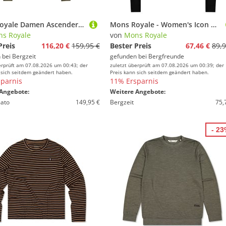
Mons Royale Damen Ascender Merino Seamless Mock Longsleeve
Mons Royale - Women's Icon Merino Raglan L/S - Merinoshirt Gr XS schwarz
s Royale
von
Mons Royale
Preis
116,20 €
159,95 €
Bester Preis
67,46 €
89,9
 bei
Bergzeit
gefunden bei
Bergfreunde
erprüft am 07.08.2026 um 00:43; der
zuletzt überprüft am 07.08.2026 um 00:39; der
 sich seitdem geändert haben.
Preis kann sich seitdem geändert haben.
parnis
11% Ersparnis
Angebote:
Weitere Angebote:
ato
149,95 €
Bergzeit
75,
- 2