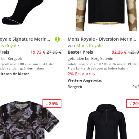
Mons Royale Signature Merino Crew Socken
Mons Royale - Diversion Merino Bike Jersey L/S - Radtrikot Gr S schwarz
s Royale
von
Mons Royale
Preis
19,73 €
27,95 €
Bester Preis
92,26 €
129,9
 bei
Bergzeit
gefunden bei
Bergfreunde
erprüft am 07.08.2026 um 00:43; der
zuletzt überprüft am 07.08.2026 um 00:39; der
 sich seitdem geändert haben.
Preis kann sich seitdem geändert haben.
2% Ersparnis
iteren Anbieter
Weitere Angebote:
Bergzeit
94,
- 25%
- 2