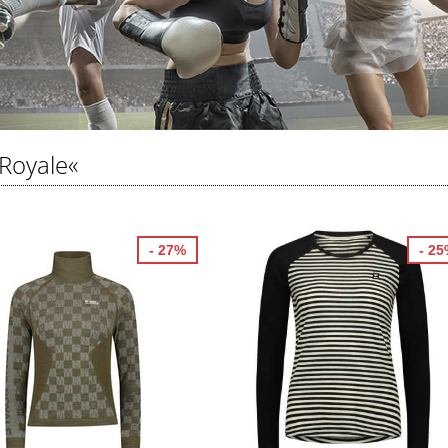
Royale«
- 27%
- 2