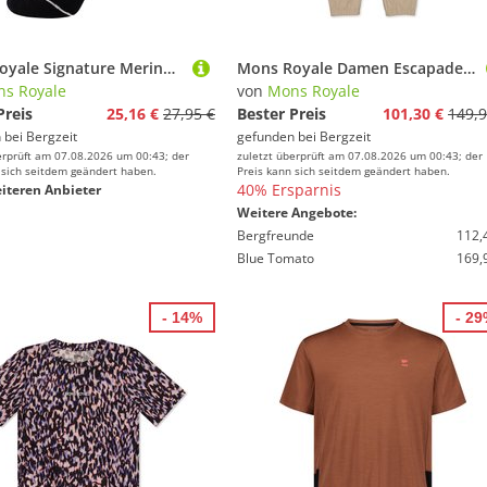
Mons Royale Signature Merino Crew Socken
Mons Royale Damen Escapade Hose
s Royale
von
Mons Royale
Preis
25,16 €
27,95 €
Bester Preis
101,30 €
149,9
 bei
Bergzeit
gefunden bei
Bergzeit
erprüft am 07.08.2026 um 00:43; der
zuletzt überprüft am 07.08.2026 um 00:43; der
 sich seitdem geändert haben.
Preis kann sich seitdem geändert haben.
40% Ersparnis
iteren Anbieter
Weitere Angebote:
Bergfreunde
112,
Blue Tomato
169,
- 14%
- 2