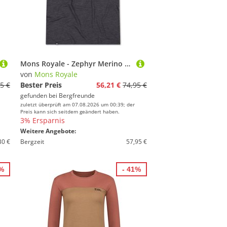
Mons Royale - Zephyr Merino Tencel T-Shirt - Merinoshirt Gr L smoke
von
Mons Royale
5 €
Bester Preis
56,21 €
74,95 €
gefunden bei
Bergfreunde
zuletzt überprüft am 07.08.2026 um 00:39; der
Preis kann sich seitdem geändert haben.
3% Ersparnis
Weitere Angebote:
30 €
Bergzeit
57,95 €
0%
- 41%