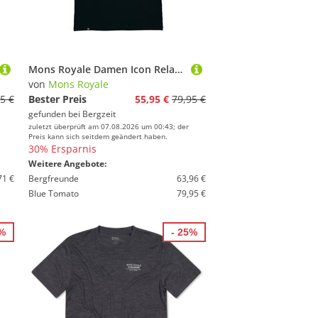
Mons Royale Damen Icon Relaxed T-Shirt
von
Mons Royale
5 €
Bester Preis
55,95 €
79,95 €
gefunden bei
Bergzeit
zuletzt überprüft am 07.08.2026 um 00:43; der
Preis kann sich seitdem geändert haben.
30% Ersparnis
Weitere Angebote:
71 €
Bergfreunde
63,96 €
Blue Tomato
79,95 €
9%
- 25%