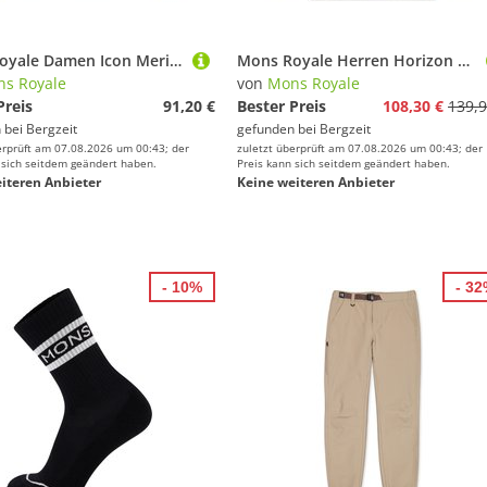
Mons Royale Damen Icon Merino Air-Con Relaxed Longsleeve
Mons Royale Herren Horizon Merino Crew Pullover
s Royale
von
Mons Royale
Preis
91,20 €
Bester Preis
108,30 €
139,9
 bei
Bergzeit
gefunden bei
Bergzeit
erprüft am 07.08.2026 um 00:43; der
zuletzt überprüft am 07.08.2026 um 00:43; der
 sich seitdem geändert haben.
Preis kann sich seitdem geändert haben.
iteren Anbieter
Keine weiteren Anbieter
- 10%
- 3