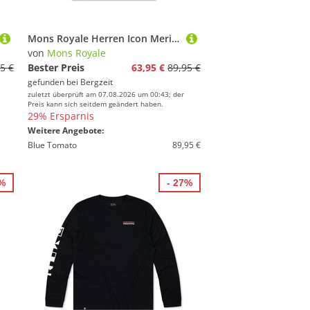
Mons Royale Herren Icon Merino T-Shirt
von
Mons Royale
5 €
Bester Preis
63,95 €
89,95 €
gefunden bei
Bergzeit
zuletzt überprüft am 07.08.2026 um 00:43; der
Preis kann sich seitdem geändert haben.
29% Ersparnis
Weitere Angebote:
Blue Tomato
89,95 €
2%
- 27%