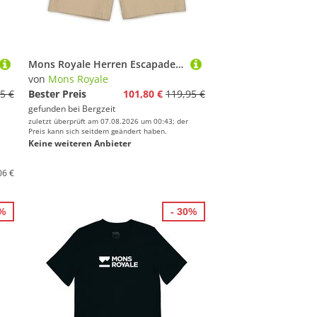
Mons Royale Herren Escapade Shorts
von
Mons Royale
5 €
Bester Preis
101,80 €
119,95 €
gefunden bei
Bergzeit
zuletzt überprüft am 07.08.2026 um 00:43; der
Preis kann sich seitdem geändert haben.
Keine weiteren Anbieter
06 €
0%
- 30%