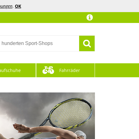
mungen
.
OK
aufschuhe
Fahrräder