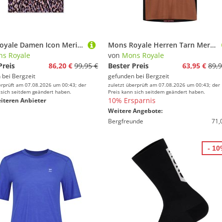
Mons Royale Damen Icon Merino T-Shirt
Mons Royale Herren Tarn Merino Shift T-Shirt
s Royale
von
Mons Royale
Preis
86,20 €
99,95 €
Bester Preis
63,95 €
89,9
 bei
Bergzeit
gefunden bei
Bergzeit
erprüft am 07.08.2026 um 00:43; der
zuletzt überprüft am 07.08.2026 um 00:43; der
 sich seitdem geändert haben.
Preis kann sich seitdem geändert haben.
10% Ersparnis
iteren Anbieter
Weitere Angebote:
Bergfreunde
71,
- 1