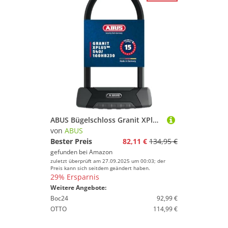
ABUS Bügelschloss Granit XPlus 540 + USH-Halterung - Fahrradschloss mit 13 mm starkem Bügel und XPlus Zylinder - ABUS-Sicherheitslevel 15-230 mm Bügelhöhe
von
ABUS
Bester Preis
82,11 €
134,95 €
gefunden bei
Amazon
zuletzt überprüft am 27.09.2025 um 00:03; der
Preis kann sich seitdem geändert haben.
29% Ersparnis
Weitere Angebote:
Boc24
92,99 €
OTTO
114,99 €