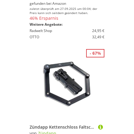
gefunden bei
Amazon
zuletzt überprüft am 27.09.2025 um 00:04; der
Preis kann sich seitdem geändert haben.
46% Ersparnis
Weitere Angebote:
Radwelt Shop
24,95 €
OTTO
32,49 €
- 67%
Zündapp Kettenschloss Faltschloss (6-tlg), Fahrradschloss Faltschloss E Bike Schloss 85 cm Rahmenschlösser
von
Zündapp