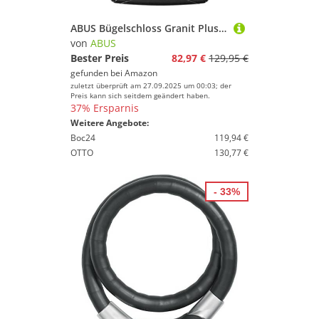
ABUS Bügelschloss Granit Plus 640/135HB230 + TexKF-Halterung - Extra leichtes Fahrradschloss mit Rundbügel - ABUS-Sicherheitslevel 12 - Schwarz
von
ABUS
Bester Preis
82,97 €
129,95 €
gefunden bei
Amazon
zuletzt überprüft am 27.09.2025 um 00:03; der
Preis kann sich seitdem geändert haben.
37% Ersparnis
Weitere Angebote:
Boc24
119,94 €
OTTO
130,77 €
- 33%