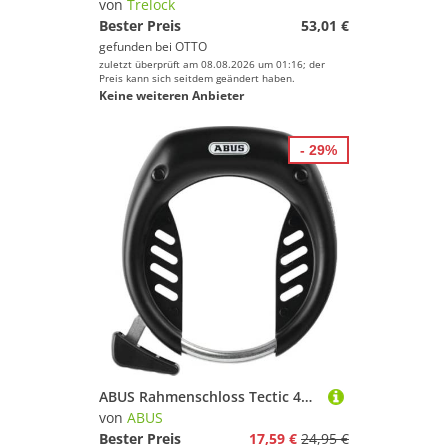
von
Trelock
Bester Preis
53,01 €
gefunden bei
OTTO
zuletzt überprüft am 08.08.2026 um 01:16; der
Preis kann sich seitdem geändert haben.
Keine weiteren Anbieter
- 29%
ABUS Rahmenschloss Tectic 496 NR - Schlüssel abziehbar bei geöffnetem Schloss - Fahrradschloss Sicherheitslevel 6, Schwarz
von
ABUS
Bester Preis
17,59 €
24,95 €