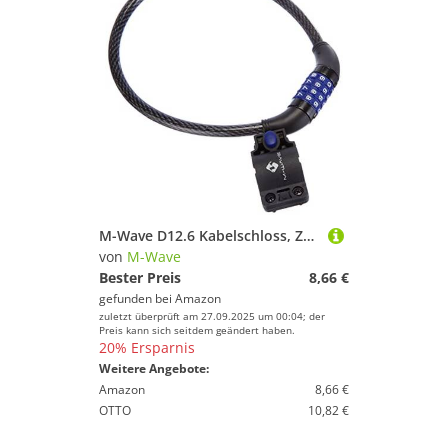
M-Wave D12.6 Kabelschloss, Zahlenschloss, Fahrradschloss, 60cm lang, Ø12mm, Stahlseilschloss, Kabelschloss, für Kinder und Erwachsene, mit 4 Zahlenscheiben, einstellbarer Sicherheitscode, Fahrradschloss für Mountainbike/Rennrad/BMX/MTB, inkl. Halter
von
M-Wave
Bester Preis
8,66 €
gefunden bei
Amazon
zuletzt überprüft am 27.09.2025 um 00:04; der
Preis kann sich seitdem geändert haben.
20% Ersparnis
Weitere Angebote:
Amazon
8,66 €
OTTO
10,82 €