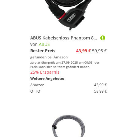
ABUS Kabelschloss Phantom 8950/180 TexFL - Fahrradschloss-Set mit Halterung TexFL für den Rahmen des Fahrrads - 12/15 mm - ABUS Sicherheitslevel 5 - Schwarz
von
ABUS
Bester Preis
43,99 €
59,95 €
gefunden bei
Amazon
zuletzt überprüft am 27.09.2025 um 00:03; der
Preis kann sich seitdem geändert haben.
25% Ersparnis
Weitere Angebote:
Amazon
43,99 €
OTTO
58,99 €