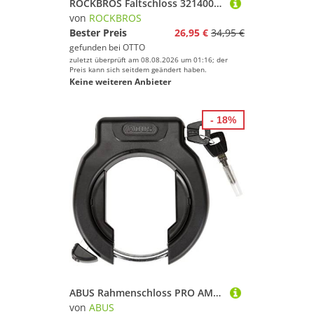
ROCKBROS Faltschloss 32140003001 (Set, Schloss mit Halterung und Schlüsseln), Faltbares Segmentdesign für kompakten Transport am Fahrrad
von
ROCKBROS
Bester Preis
26,95 €
34,95 €
gefunden bei
OTTO
zuletzt überprüft am 08.08.2026 um 01:16; der
Preis kann sich seitdem geändert haben.
Keine weiteren Anbieter
- 18%
ABUS Rahmenschloss PRO AMPARO 4750SL R - Fahrradschloss zur Befestigung am Rahmen des Fahrrads - 8,5 mm - ABUS Sicherheitslevel 9 - Schwarz
von
ABUS