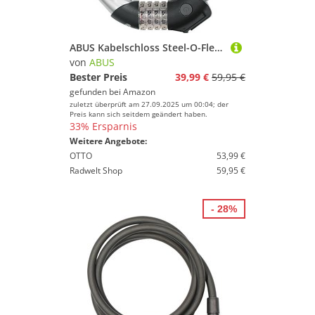
ABUS Kabelschloss Steel-O-Flex Raydo Pro 1460/85 KF - Fahrradschloss-Set mit Halterung KF für den Sattelklemmbolzen des Fahrrads - 20 mm Sicherheitslevel 6 - Schwarz
von
ABUS
Bester Preis
39,99 €
59,95 €
gefunden bei
Amazon
zuletzt überprüft am 27.09.2025 um 00:04; der
Preis kann sich seitdem geändert haben.
33% Ersparnis
Weitere Angebote:
OTTO
53,99 €
Radwelt Shop
59,95 €
- 28%