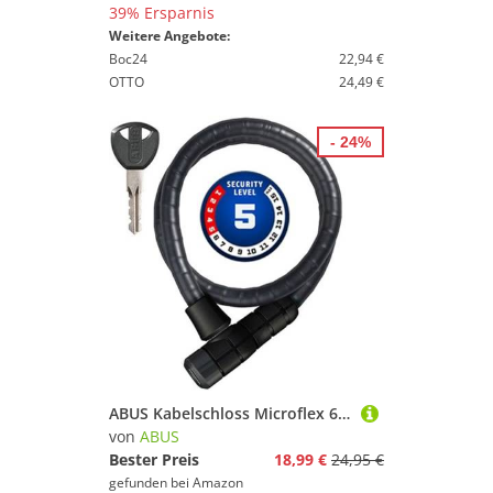
39% Ersparnis
Weitere Angebote:
Boc24
22,94 €
OTTO
24,49 €
- 24%
ABUS Kabelschloss Microflex 6615K/85 - kompaktes Fahrradschloss für günstige Zweiräder und Kinderfahrräder - 15 mm Sicherheitslevel 5 - Schwarz
von
ABUS
Bester Preis
18,99 €
24,95 €
gefunden bei
Amazon