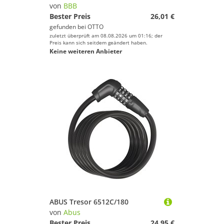
Mountainbikes
von
BBB
Rennräder
Bester Preis
26,01 €
gefunden bei
OTTO
Tandem-Bikes
zuletzt überprüft am 08.08.2026 um 01:16; der
Trekkingräder
Preis kann sich seitdem geändert haben.
Keine weiteren Anbieter
Marke
Geschlecht
Preis
% Sale
Farbe
ABUS Tresor 6512C/180
von
Abus
Bester Preis
24,95 €