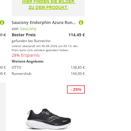
Saucony Endorphin Azura Running Shoes Blau EU 44 Mann
von
Saucony
0 €
Bester Preis
114,49 €
gefunden bei
RunnerInn
zuletzt überprüft am 06.08.2026 um 00:13; der
Preis kann sich seitdem geändert haben.
28% Ersparnis
Weitere Angebote:
00 €
OTTO
138,85 €
00 €
Runnershub
160,00 €
- 25%