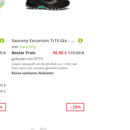
Saucony Excursion Tr15 Gtx - Trailschuh Trailrunningschuh
von
Saucony
5 €
Bester Preis
95,90 €
115,00 €
gefunden bei
OTTO
zuletzt überprüft am 06.08.2026 um 12:04; der
Preis kann sich seitdem geändert haben.
Keine weiteren Anbieter
00 €
00 €
9%
- 15%