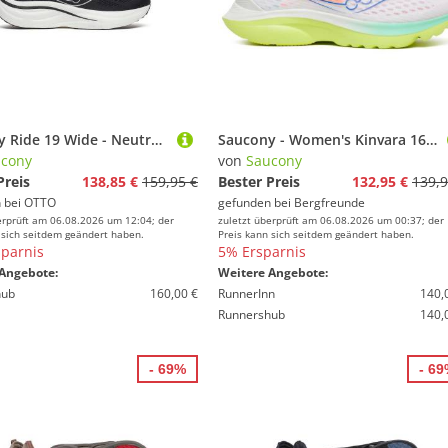
Saucony Ride 19 Wide - Neutralschuh Laufschuh
Saucony - Women's Kinvara 16 - Runningschuhe Gr 40,5 weiß/ tart
cony
von
Saucony
Preis
138,85 €
159,95 €
Bester Preis
132,95 €
139,9
 bei
OTTO
gefunden bei
Bergfreunde
erprüft am 06.08.2026 um 12:04; der
zuletzt überprüft am 06.08.2026 um 00:37; der
 sich seitdem geändert haben.
Preis kann sich seitdem geändert haben.
parnis
5% Ersparnis
Angebote:
Weitere Angebote:
hub
160,00 €
RunnerInn
140,
Runnershub
140,
- 69%
- 6