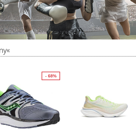
ny«
- 68%