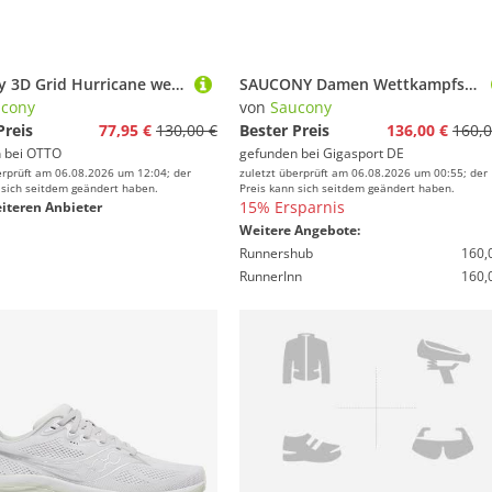
Saucony 3D Grid Hurricane weiss/beige Herren Sneaker
SAUCONY Damen Wettkampfschuhe Endorphine Azura weiss | 38 1/2
cony
von
Saucony
Preis
77,95 €
130,00 €
Bester Preis
136,00 €
160,0
 bei
OTTO
gefunden bei
Gigasport DE
erprüft am 06.08.2026 um 12:04; der
zuletzt überprüft am 06.08.2026 um 00:55; der
 sich seitdem geändert haben.
Preis kann sich seitdem geändert haben.
15% Ersparnis
iteren Anbieter
Weitere Angebote:
Runnershub
160,
RunnerInn
160,