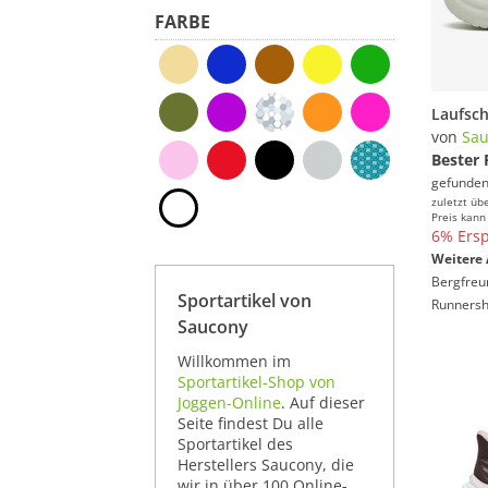
FARBE
von
Sau
Bester 
gefunden
zuletzt üb
Preis kann
6% Ersp
Weitere 
Bergfreu
Sportartikel von
Runners
Saucony
Willkommen im
Sportartikel-Shop von
Joggen-Online
. Auf dieser
Seite findest Du alle
Sportartikel des
Herstellers Saucony, die
wir in über 100 Online-