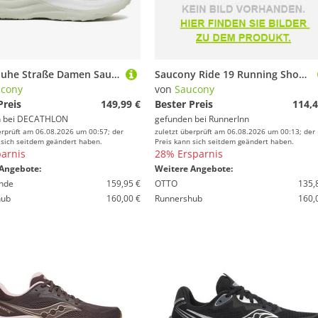
Laufschuhe Straße Damen Saucony - Ride 19 weiß
Saucony Ride 19 Running Shoes Weiß EU 38 1/2 Frau
cony
von
Saucony
Preis
149,99 €
Bester Preis
114,4
 bei
DECATHLON
gefunden bei
RunnerInn
erprüft am 06.08.2026 um 00:57; der
zuletzt überprüft am 06.08.2026 um 00:13; der
 sich seitdem geändert haben.
Preis kann sich seitdem geändert haben.
arnis
28% Ersparnis
Angebote:
Weitere Angebote:
nde
159,95 €
OTTO
135,
hub
160,00 €
Runnershub
160,