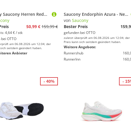
Saucony Saucony Herren Redeemer Iso 2 Fitnessschuhe 40.5 EU Fitnessschuh
Saucony Endorphin Azura - Neutralschuh Laufschuh
cony
von
Saucony
Preis
50,99 €
159,99 €
Bester Preis
159,9
s: 4,64 € / stk
gefunden bei
OTTO
zuletzt überprüft am 06.08.2026 um 12:04; der
 bei
OTTO
Preis kann sich seitdem geändert haben.
erprüft am 06.08.2026 um 12:04; der
Weitere Angebote:
 sich seitdem geändert haben.
iteren Anbieter
Runnershub
160,
RunnerInn
160,
- 40%
- 1