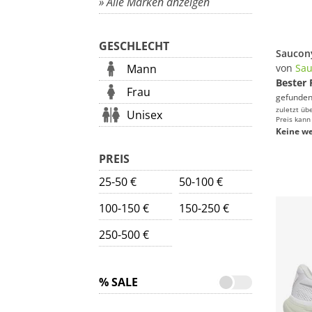
» Alle Marken anzeigen
GESCHLECHT
Mann
von
Sau
Bester 
Frau
gefunden
zuletzt üb
Unisex
Preis kann
Keine we
PREIS
25-50 €
50-100 €
100-150 €
150-250 €
250-500 €
% SALE