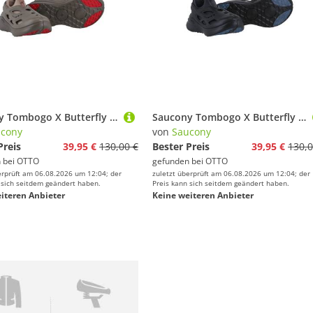
Saucony Tombogo X Butterfly (Clog-Außenschuh) braun Herren Sneaker
Saucony Tombogo X Butterfly (Clog-Außenschuh) schwarz Herren Sneaker
cony
von
Saucony
Preis
39,95 €
130,00 €
Bester Preis
39,95 €
130,0
 bei
OTTO
gefunden bei
OTTO
erprüft am 06.08.2026 um 12:04; der
zuletzt überprüft am 06.08.2026 um 12:04; der
 sich seitdem geändert haben.
Preis kann sich seitdem geändert haben.
iteren Anbieter
Keine weiteren Anbieter