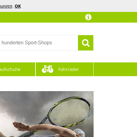
mungen
.
OK
aufschuhe
Fahrräder