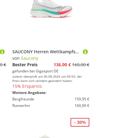
SAUCONY Herren Wettkampfschuhe Endorphine Azura weiss | 43
von
Saucony
0 €
Bester Preis
136,00 €
160,00 €
gefunden bei
Gigasport DE
zuletzt überprüft am 06.08.2026 um 00:55; der
Preis kann sich seitdem geändert haben.
15% Ersparnis
Weitere Angebote:
Bergfreunde
159,95 €
RunnerInn
160,00 €
- 30%