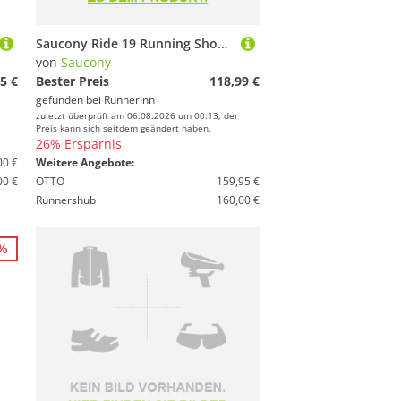
Saucony Ride 19 Running Shoes Weiß EU 46 Mann
von
Saucony
5 €
Bester Preis
118,99 €
gefunden bei
RunnerInn
zuletzt überprüft am 06.08.2026 um 00:13; der
Preis kann sich seitdem geändert haben.
26% Ersparnis
00 €
Weitere Angebote:
00 €
OTTO
159,95 €
Runnershub
160,00 €
5%