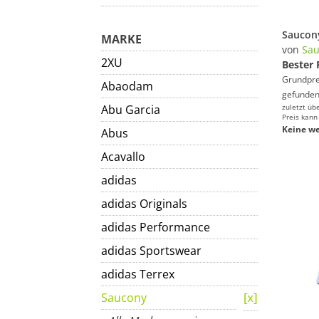
MARKE
von
Sau
2XU
Bester 
Grundprei
Abaodam
gefunden
Abu Garcia
zuletzt üb
Preis kann
Keine we
Abus
Acavallo
adidas
adidas Originals
adidas Performance
adidas Sportswear
adidas Terrex
Saucony