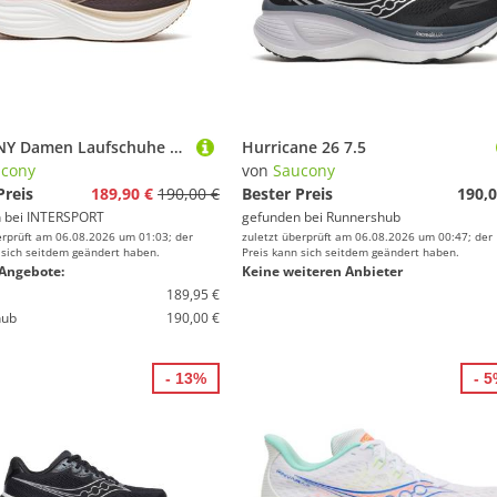
SAUCONY Damen Laufschuhe TRIUMPH 24
Hurricane 26 7.5
cony
von
Saucony
Preis
189,90 €
190,00 €
Bester Preis
190,0
 bei
INTERSPORT
gefunden bei
Runnershub
erprüft am 06.08.2026 um 01:03; der
zuletzt überprüft am 06.08.2026 um 00:47; der
 sich seitdem geändert haben.
Preis kann sich seitdem geändert haben.
Angebote:
Keine weiteren Anbieter
189,95 €
hub
190,00 €
- 13%
- 