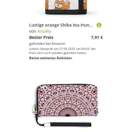
Lustige orange Shiba Inu-Hunde in verschiedenen Posen auf weißer dreifach gefalteter Geldbörse, stilvolle Geldbörse mit Schlüsselanhänger, Kreditkartenetui, Kartenhalter für Rechnungen, Quittungen, Da
von
Anceky
Bester Preis
7,91 €
gefunden bei
Amazon
zuletzt überprüft am 27.09.2025 um 00:03; der
Preis kann sich seitdem geändert haben.
Keine weiteren Anbieter