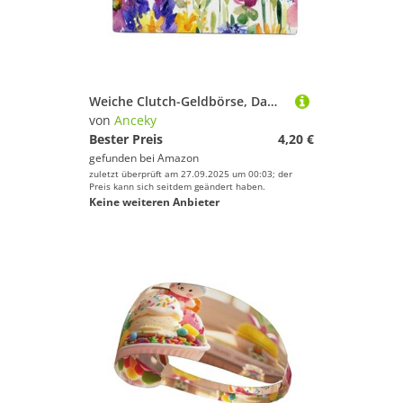
Weiche Clutch-Geldbörse, Damenhandtasche aus Segeltuch mit Reißverschluss, Make-up-Tasche, Geldbörse für Kreditkarten, Münzen, Scheine, Crash, 19,8 x 11,7 cm, Druck: Nahtloses lila, gelbes, rosa Aquar
von
Anceky
Bester Preis
4,20 €
gefunden bei
Amazon
zuletzt überprüft am 27.09.2025 um 00:03; der
Preis kann sich seitdem geändert haben.
Keine weiteren Anbieter