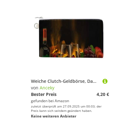
Weiche Clutch-Geldbörse, Damenhandtasche aus Segeltuch mit Reißverschluss, Make-up-Tasche, Geldbörse für Kreditkarten, Münzen und Scheine, Aufdruck „Romantisches Abendessen mit Wein und Trauben an dun
von
Anceky
Bester Preis
4,20 €
gefunden bei
Amazon
zuletzt überprüft am 27.09.2025 um 00:03; der
Preis kann sich seitdem geändert haben.
Keine weiteren Anbieter