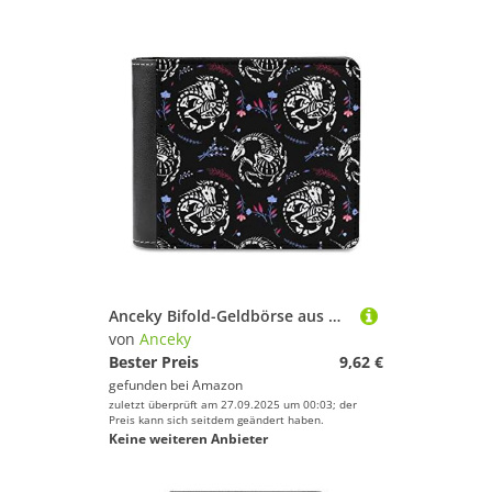
Anceky Bifold-Geldbörse aus weichem PU-Leder, Münzbörse, Kreditkartenetui, langlebiger Kartenhalter, schmale Brieftasche zur Geldaufbewahrung für Männer und Frauen
von
Anceky
Bester Preis
9,62 €
gefunden bei
Amazon
zuletzt überprüft am 27.09.2025 um 00:03; der
Preis kann sich seitdem geändert haben.
Keine weiteren Anbieter