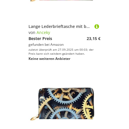
Sport.
Lange Lederbrieftasche mit bunten Blumen, große Kapazität, weiche PU-Leder-Geldbörse für Damen mit mehreren Kartenfächern, Handytasche und Münzbörse mit Reißverschluss, stilvolle Handykartenhalter-Clu
von
Anceky
Bester Preis
23,15 €
gefunden bei
Amazon
zuletzt überprüft am 27.09.2025 um 00:03; der
Preis kann sich seitdem geändert haben.
Keine weiteren Anbieter