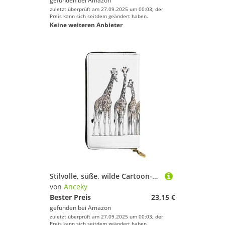
gefunden bei
Amazon
zuletzt überprüft am 27.09.2025 um 00:03; der
Preis kann sich seitdem geändert haben.
Keine weiteren Anbieter
Stilvolle, süße, wilde Cartoon-Giraffen-Geldbörse für Damen, lange Geldbörse, großes Fassungsvermögen, PU-Leder, mit mehreren Kartenfächern, Handykartenhalter, Clutch, Kreditkarten-, Münz- und Geldsch
von
Anceky
Bester Preis
23,15 €
gefunden bei
Amazon
zuletzt überprüft am 27.09.2025 um 00:03; der
Preis kann sich seitdem geändert haben.