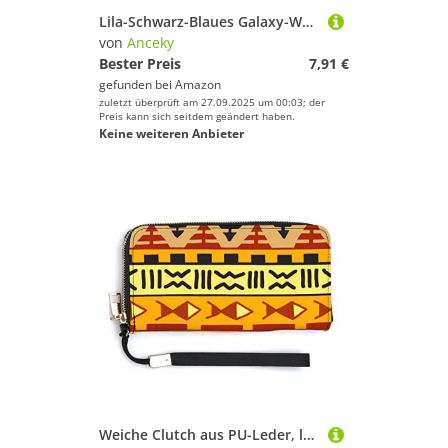
Lila-Schwarz-Blaues Galaxy-Weltraumuniversum mit Sternen, dreifach faltbare Geldbörse, stilvolle Geldbörse mit Schlüsselanhänger, Kreditkartenetui, Kartenhalter für Crash-Rechnungen, Quittungen, Damen
von
Anceky
Bester Preis
7,91 €
gefunden bei
Amazon
zuletzt überprüft am 27.09.2025 um 00:03; der
Preis kann sich seitdem geändert haben.
Keine weiteren Anbieter
Weiche Clutch aus PU-Leder, langes, zweifach gefaltetes Portemonnaie, Münzbörse, Kreditkartenetui, langlebiger Unisex-Kartenhalter, schmale Brieftasche, Geldaufbewahrung