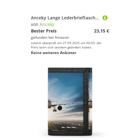
Anceky Lange Lederbrieftasche mit Uhrwerk, große Kapazität, weiches PU-Leder für Damen mit Mehreren Kartenfächern, Handytasche und Münzbörse mit Reißverschluss, stilvolle Clutch mit Handykartenhalter
von
Anceky
Bester Preis
23,15 €
gefunden bei
Amazon
zuletzt überprüft am 27.09.2025 um 00:03; der
Preis kann sich seitdem geändert haben.
Keine weiteren Anbieter