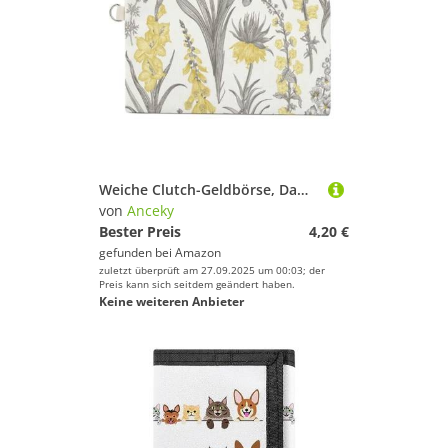
Weiche Clutch-Geldbörse, Damenhandtasche aus Segeltuch mit Reißverschluss, Make-up-Tasche, Geldbörse für Kreditkarten, Münzen, Scheine, Crash, 19,8 x 11,7 cm, Aufdruck: Frühlings- und Sommergartenblum
von
Anceky
Bester Preis
4,20 €
gefunden bei
Amazon
zuletzt überprüft am 27.09.2025 um 00:03; der
Preis kann sich seitdem geändert haben.
Keine weiteren Anbieter