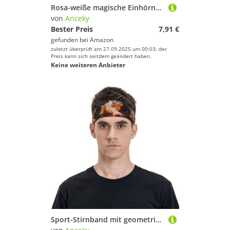
Rosa-weiße magische Einhörner mit gelben Sternen, rosa Herz auf weißem dreifach gefaltetem Portemonnaie, stilvolle Geldbörse mit Schlüsselanhänger, Kreditkartenetui, Kartenhalter für Rechnungen, Quitt
von
Anceky
Bester Preis
7,91 €
gefunden bei
Amazon
zuletzt überprüft am 27.09.2025 um 00:03; der
Preis kann sich seitdem geändert haben.
Keine weiteren Anbieter
Sport-Stirnband mit geometrischen Quallenformen für Männer und Frauen, elastische Workout-Schweißbänder zum Laufen, Yoga, Fitnessstudio, Stil 3