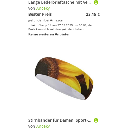
Lange Lederbrieftasche mit verschiedenen frischen Gemüsesorten, große Kapazität, weiche PU-Leder-Geldbörse für Damen mit mehreren Kartenfächern, Handytasche und Münzbörse mit Reißverschluss, stilvolle
von
Anceky
Bester Preis
23,15 €
gefunden bei
Amazon
zuletzt überprüft am 27.09.2025 um 00:03; der
Preis kann sich seitdem geändert haben.
Keine weiteren Anbieter
Stirnbänder für Damen, Sport-Stirnband mit Sonnenblumen-Aufdruck, Workout-Stirnband, Haarband für Yoga, Radfahren, Basketball
von
Anceky