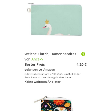
Weiche Clutch, Damenhandtasche aus Segeltuch mit Reißverschluss, Make-up-Tasche, Geldbörse für Kredit, Münzen, Scheine, Crash, 19,8 x 11,7 cm, Aufdruck: Schwanenelternteil mit Seerosenblüten, grünen B
von
Anceky
Bester Preis
4,20 €
gefunden bei
Amazon
zuletzt überprüft am 27.09.2025 um 00:03; der
Preis kann sich seitdem geändert haben.
Keine weiteren Anbieter