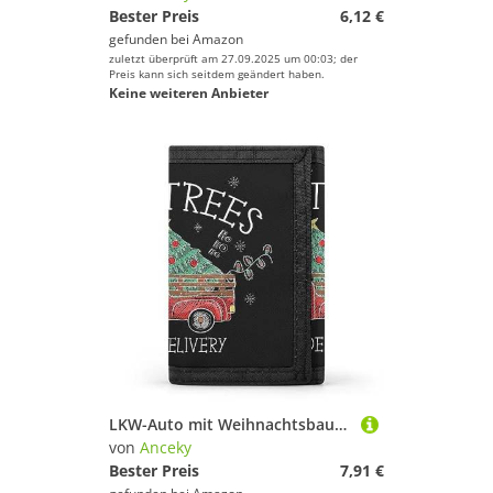
Bester Preis
6,12 €
gefunden bei
Amazon
zuletzt überprüft am 27.09.2025 um 00:03; der
Preis kann sich seitdem geändert haben.
Keine weiteren Anbieter
LKW-Auto mit Weihnachtsbaum, gratis auf schwarzer dreifach gefalteter Geldbörse, stilvolle Geldbörse mit Schlüsselanhänger, Kreditkartenetui, Kartenhalter für Crash-Rechnungen, Quittungen, Damen und H
von
Anceky
Bester Preis
7,91 €