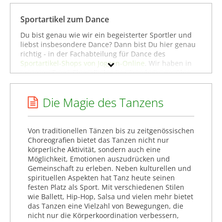
Sporttaschen
Tanzbekleidung
Sportartikel zum Dance
Tanzkleider
Du bist genau wie wir ein begeisterter Sportler und
Tops & Tubes
liebst insbesondere Dance? Dann bist Du hier genau
richtig - in der Fachabteilung für Dance des
Sportartikel-Shops von Joggen-Online
. Wir haben in
Marke
unserem Sport-Shop die besten Angebote aus über
100 Online-Shops für Sportartikel zusammengestellt
Geschlecht
und uns bemüht, in einem möglichst breiten
Die Magie des Tanzens
Produktspektrum alles anzubieten, was man als
Preis
Sportler benötigt, wenn man sich für Dance begeistert
- ganz gleich, ob man Anfänger, ambitionierter
Amateuer-Sportler oder schon ein Profi im Dance ist.
% Sale
Von traditionellen Tänzen bis zu zeitgenössischen
Um gezielter zu stöbern, kannst Du Dich auch direkt
Choreografien bietet das Tanzen nicht nur
in den Unterkategorien wie
Fitnesshosen
,
körperliche Aktivität, sondern auch eine
Farbe
Fitnessschuhe
oder
Fitnessshirts
umschauen. Dort
Möglichkeit, Emotionen auszudrücken und
findest Du eine große Auswahl an Sportartikeln von
Gemeinschaft zu erleben. Neben kulturellen und
bekannten Marken wie
Generic
,
Winshape
oder
spirituellen Aspekten hat Tanz heute seinen
Generisch
. Viel Spaß beim Stöbern! Hoffentlich findest
festen Platz als Sport. Mit verschiedenen Stilen
Du bei uns genau das, was Du zum Dance benötigst.
wie Ballett, Hip-Hop, Salsa und vielen mehr bietet
das Tanzen eine Vielzahl von Bewegungen, die
nicht nur die Körperkoordination verbessern,