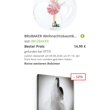
BRUBAKER Weihnachtsbaumkugel Premium Weihnachtskugel Ballerina im rosa Kleid - 10 cm Glas Baumkugel (1 St), Christbaumkugel mit Ballett Tänzerin und Schwan Figur - Weihnachtsdeko
von
BRUBAKER
Bester Preis
14,99 €
gefunden bei
OTTO
zuletzt überprüft am 08.08.2026 um 01:16; der
Preis kann sich seitdem geändert haben.
Keine weiteren Anbieter
- 12%