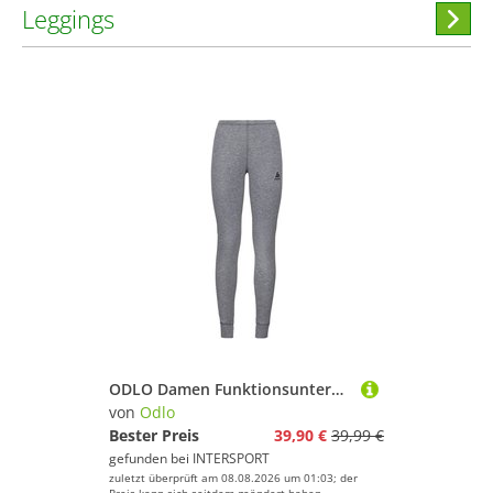
Leggings
Hi
stöber
ODLO Damen Funktionsunterhose "Active Originals Warm"
von
Odlo
Bester Preis
39,90 €
39,99 €
gefunden bei
INTERSPORT
zuletzt überprüft am 08.08.2026 um 01:03; der