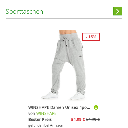
Sporttaschen
Hi
stöber
- 15%
WINSHAPE Damen Unisex 4pocket Pants Wh13 Trainingshose, Grey Melange, S EU
von
WINSHAPE
Bester Preis
54,99 €
64,99 €
gefunden bei
Amazon