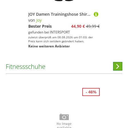
JOY Damen Trainingshose Shirley Wellness Pants
von
Joy
Bester Preis
44,90 €
49,99 €
gefunden bei
INTERSPORT
zuletzt überprüft am 08.08.2026 um 01:03; der
Preis kann sich seitdem geändert haben.
Keine weiteren Anbieter
Fitnessschuhe
Hi
stöber
- 46%