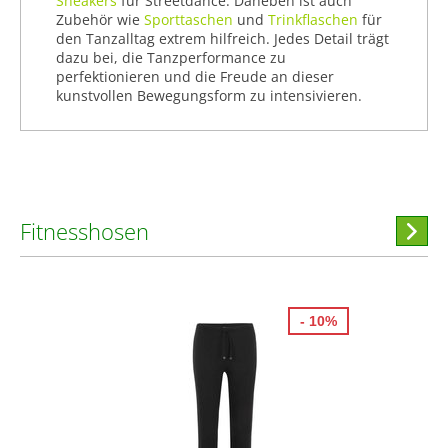
Sneakers
für Streetdance. Daneben ist auch
Zubehör wie
Sporttaschen
und
Trinkflaschen
für
den Tanzalltag extrem hilfreich. Jedes Detail trägt
dazu bei, die Tanzperformance zu
perfektionieren und die Freude an dieser
kunstvollen Bewegungsform zu intensivieren.
Fitnesshosen
Hi
stöber
- 10%