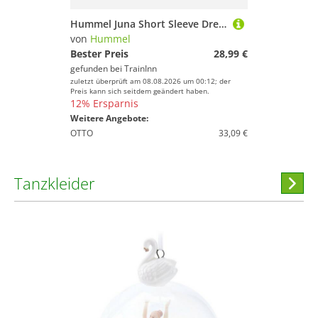
Hummel Juna Short Sleeve Dress Beige 146 cm Mädchen
von
Hummel
Bester Preis
28,99 €
gefunden bei
TrainInn
zuletzt überprüft am 08.08.2026 um 00:12; der
Preis kann sich seitdem geändert haben.
12% Ersparnis
Weitere Angebote:
OTTO
33,09 €
Tanzkleider
Hi
stöber