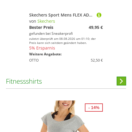
Skechers Sport Mens FLEX ADVANTAGE 2.0 DAYSHOW Sneakers Herren Schuhe Schwarz
von
Skechers
Bester Preis
49,95 €
gefunden bei
Sneakerprofi
zuletzt überprüft am 08.08.2026 um 01:10; der
Preis kann sich seitdem geändert haben.
5% Ersparnis
Weitere Angebote:
OTTO
52,50 €
Fitnessshirts
Hi
stöber
- 14%