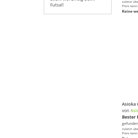
zuletzt üb
Futsal!
Preis kann
Keine we
von
Asi
Bester 
gefunden
zuletzt üb
Preis kann