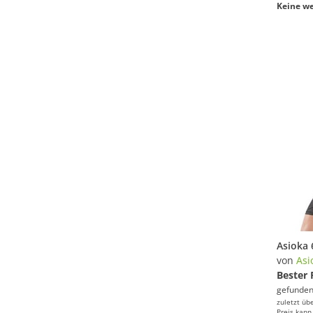
Keine we
von
Asi
Bester 
gefunden
zuletzt üb
Preis kann