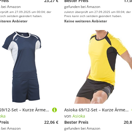
Preis
23,27 €
Bester Preis
17,0
 bei
Amazon
gefunden bei
Amazon
erprüft am 27.09.2025 um 00:04; der
zuletzt überprüft am 27.09.2025 um 00:04; der
 sich seitdem geändert haben.
Preis kann sich seitdem geändert haben.
iteren Anbieter
Keine weiteren Anbieter
Asioka 69/12-Set – Kurze Ärmel – Unisex Erwachsene L Marineblau
Asioka 69/12-Set – Kurze Ärmel – Unisex Erwachsene M Gelb/Schwarz
oka
von
Asioka
Preis
22,06 €
Bester Preis
20,8
 bei
Amazon
gefunden bei
Amazon