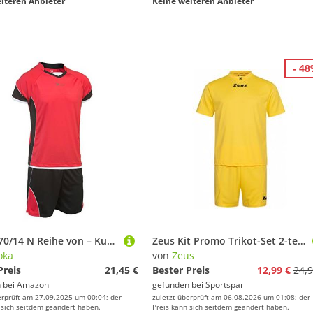
iteren Anbieter
Keine weiteren Anbieter
- 4
Asioka 70/14 N Reihe von – Kurze Ärmel, Kinder, Kinder, 70/14N, Rot/Schwarz, 8-10/3XS
Zeus Kit Promo Trikot-Set 2-teilig Gelb
oka
von
Zeus
Preis
21,45 €
Bester Preis
12,99 €
24,9
 bei
Amazon
gefunden bei
Sportspar
erprüft am 27.09.2025 um 00:04; der
zuletzt überprüft am 06.08.2026 um 01:08; der
 sich seitdem geändert haben.
Preis kann sich seitdem geändert haben.