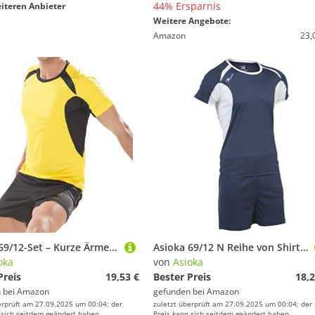
44% Ersparnis
iteren Anbieter
Weitere Angebote:
Amazon
23,
Asioka 69/12-Set – Kurze Ärmel – Unisex Erwachsene XL Gelb/Schwarz
Asioka 69/12 N Reihe von Shirts, Unisex Kinder XS Marineblau
oka
von
Asioka
Preis
19,53 €
Bester Preis
18,2
 bei
Amazon
gefunden bei
Amazon
erprüft am 27.09.2025 um 00:04; der
zuletzt überprüft am 27.09.2025 um 00:04; der
 sich seitdem geändert haben.
Preis kann sich seitdem geändert haben.