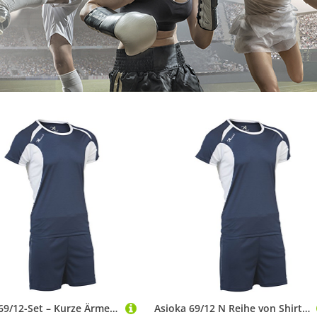
Asioka 69/12-Set – Kurze Ärmel – Unisex Erwachsene M Marineblau
Asioka 69/12 N Reihe von Shirts, Unisex Kinder, 69/12N, Marineblau, 4-6/5XS