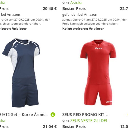
oka
von
Asioka
Preis
20,46 €
Bester Preis
22,7
 bei
Amazon
gefunden bei
Amazon
erprüft am 27.09.2025 um 00:04; der
zuletzt überprüft am 27.09.2025 um 00:04; der
 sich seitdem geändert haben.
Preis kann sich seitdem geändert haben.
iteren Anbieter
Keine weiteren Anbieter
Asioka 69/12-Set – Kurze Ärmel – Unisex Erwachsene S Marineblau
ZEUS RED PROMO KIT L
oka
von
ZEUS VESTE GLI DEI
Preis
21,04 €
Bester Preis
12,0