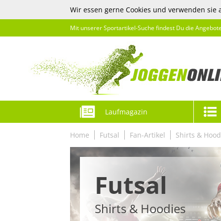
Wir essen gerne Cookies und verwenden sie 
Mit unserer Sportartikel-Suche findest Du die Angebot
Laufmagazin
Home
Futsal
Fan-Artikel
Shirts & Hood
Futsal
Shirts & Hoodies