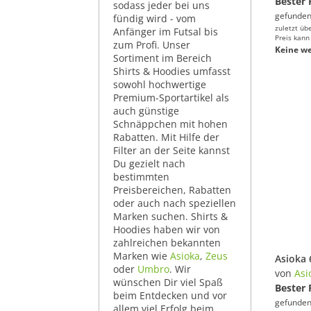
Bester 
sodass jeder bei uns
gefunden
fündig wird - vom
zuletzt üb
Anfänger im Futsal bis
Preis kann
zum Profi. Unser
Keine we
Sortiment im Bereich
Shirts & Hoodies umfasst
sowohl hochwertige
Premium-Sportartikel als
auch günstige
Schnäppchen mit hohen
Rabatten. Mit Hilfe der
Filter an der Seite kannst
Du gezielt nach
bestimmten
Preisbereichen, Rabatten
oder auch nach speziellen
Marken suchen. Shirts &
Hoodies haben wir von
zahlreichen bekannten
Marken wie
Asioka
,
Zeus
oder
Umbro
. Wir
von
Asi
wünschen Dir viel Spaß
Bester 
beim Entdecken und vor
gefunden
allem viel Erfolg beim