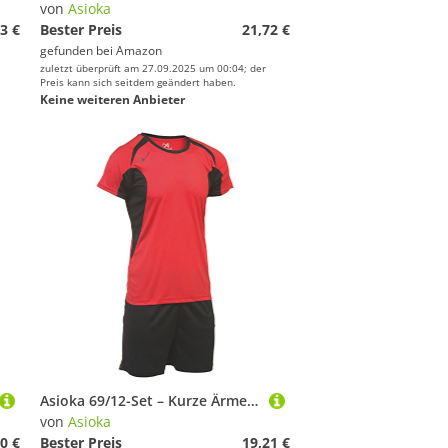
von
Asioka
3 €
Bester Preis
21,72 €
gefunden bei
Amazon
zuletzt überprüft am 27.09.2025 um 00:04; der
Preis kann sich seitdem geändert haben.
Keine weiteren Anbieter
Asioka 69/12-Set – Kurze Ärmel – Unisex Erwachsene S Rot/Schwarz
von
Asioka
0 €
Bester Preis
19,21 €