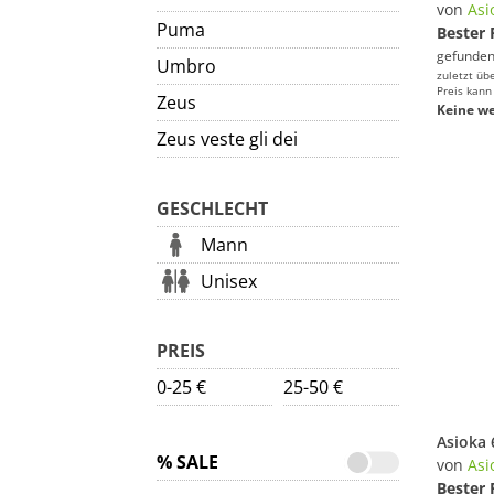
von
Asi
Puma
Bester 
gefunden
Umbro
zuletzt üb
Preis kann
Zeus
Keine we
Zeus veste gli dei
GESCHLECHT
Mann
Unisex
PREIS
0-25 €
25-50 €
% SALE
von
Asi
Bester 