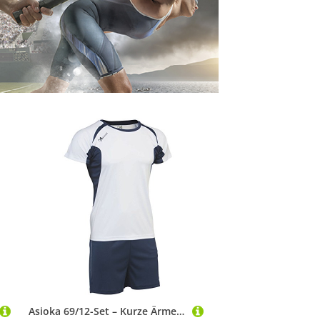
Asioka 69/12-Set – Kurze Ärmel – Unisex Erwachsene XXL Weiß, Marineblau