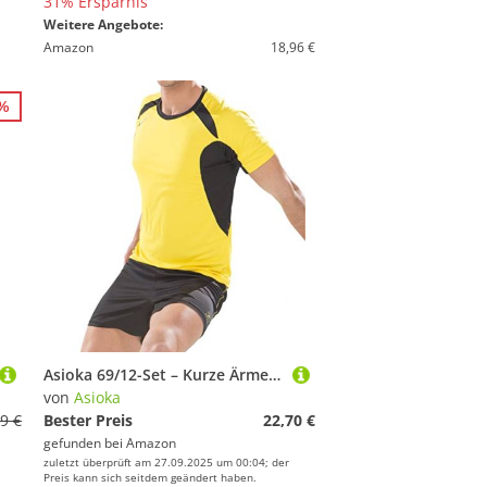
31% Ersparnis
Weitere Angebote:
Amazon
18,96 €
8%
Asioka 69/12-Set – Kurze Ärmel – Unisex Erwachsene XXL Gelb/Schwarz
von
Asioka
9 €
Bester Preis
22,70 €
gefunden bei
Amazon
zuletzt überprüft am 27.09.2025 um 00:04; der
Preis kann sich seitdem geändert haben.