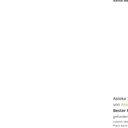
Keine we
von
Asi
Bester 
gefunden
zuletzt üb
Preis kann