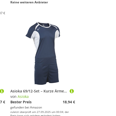
Keine weiteren Anbieter
07 €
Asioka 69/12-Set – Kurze Ärmel – Unisex Erwachsene XXL Marineblau
von
Asioka
7 €
Bester Preis
18,94 €
gefunden bei
Amazon
zuletzt überprüft am 27.09.2025 um 00:04; der
Preis kann sich seitdem geändert haben.