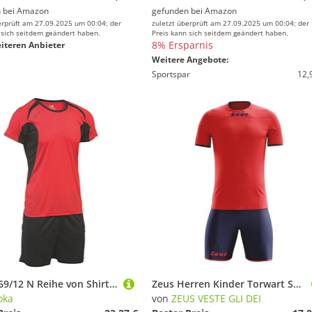
 bei
Amazon
gefunden bei
Amazon
erprüft am 27.09.2025 um 00:04; der
zuletzt überprüft am 27.09.2025 um 00:04; der
 sich seitdem geändert haben.
Preis kann sich seitdem geändert haben.
8% Ersparnis
iteren Anbieter
Weitere Angebote:
Sportspar
12,
Asioka 69/12 N Reihe von Shirts, Unisex Kinder, 69/12N, Rot/Schwarz, 8-10/3XS
Zeus Herren Kinder Torwart Set Trikot Shirt Hosen Klein Armel Kit Fußball Hallenfußball Kit Sticker Rot Blau (L)
oka
von
ZEUS VESTE GLI DEI