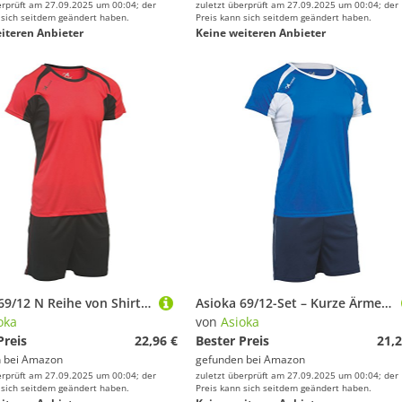
erprüft am 27.09.2025 um 00:04; der
zuletzt überprüft am 27.09.2025 um 00:04; der
 sich seitdem geändert haben.
Preis kann sich seitdem geändert haben.
iteren Anbieter
Keine weiteren Anbieter
Asioka 69/12 N Reihe von Shirts, Unisex Kinder XS Rot/Schwarz
Asioka 69/12-Set – Kurze Ärmel – Unisex Erwachsene L Marineblau (Royal)
oka
von
Asioka
Preis
22,96 €
Bester Preis
21,2
 bei
Amazon
gefunden bei
Amazon
erprüft am 27.09.2025 um 00:04; der
zuletzt überprüft am 27.09.2025 um 00:04; der
 sich seitdem geändert haben.
Preis kann sich seitdem geändert haben.