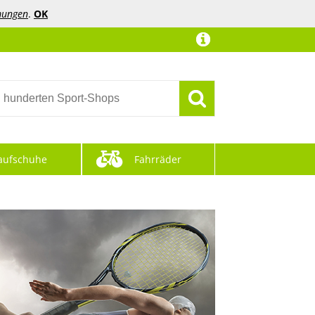
mungen
.
OK
aufschuhe
Fahrräder