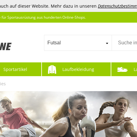
auch auf dieser Website. Mehr dazu in unseren
Datenschutzbestim
e für Sportausrüstung aus hunderten Online-Shops.
Futsal
Sportartikel
Laufbekleidung
L
ies