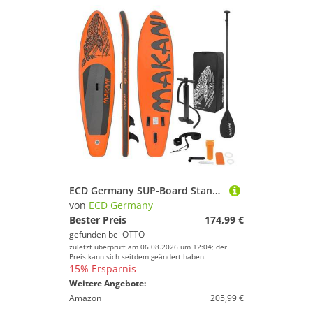
ECD Germany SUP-Board Stand Up Paddle Board aus PVC Paddelboard Paddling Board, Stand-Up Paddle-Board, SUP Board 320x80x15 cm 120 kg Traglast rutschfest orange inkl Zubehör
von
ECD Germany
Bester Preis
174,99 €
gefunden bei
OTTO
zuletzt überprüft am 06.08.2026 um 12:04; der
Preis kann sich seitdem geändert haben.
15% Ersparnis
Weitere Angebote:
Amazon
205,99 €