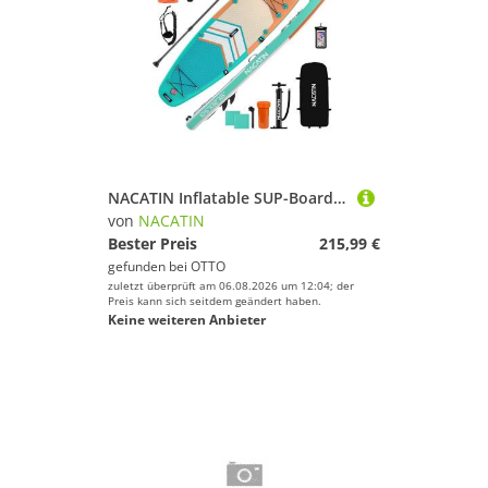
NACATIN Inflatable SUP-Board 320 cm, Aufblasbares Stand-Up-Paddle Board für Allround & Touring, Inflatable SUP Board, (inkl. Rucksack, 10L Trockenbeutel, Handyhülle & Schultergurt), mit umfangreichem Zubehör
von
NACATIN
Bester Preis
215,99 €
gefunden bei
OTTO
zuletzt überprüft am 06.08.2026 um 12:04; der
Preis kann sich seitdem geändert haben.
Keine weiteren Anbieter