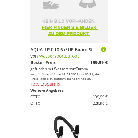
AQUALUST 10.6 iSUP Board Stand Up Paddle Surfboard aufblasbar Komplettset 320cm
von
WassersportEuropa
Bester Preis
199,99 €
gefunden bei
WassersportEuropa
zuletzt überprüft am 06.08.2026 um 00:51; der
Preis kann sich seitdem geändert haben.
13% Ersparnis
Weitere Angebote:
OTTO
199,99 €
OTTO
229,90 €