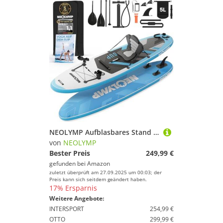
NEOLYMP Aufblasbares Stand Up Paddle Board 315 cm – SUP Komplett-Set 13-TLG. inkl. Kajaksitz, E-Book, Pumpe & Rucksack – für Kinder & Erwachsene – 150 kg Traglast – Paddleboard aufblasbar mit Zubehör
von
NEOLYMP
Bester Preis
249,99 €
gefunden bei
Amazon
zuletzt überprüft am 27.09.2025 um 00:03; der
Preis kann sich seitdem geändert haben.
17% Ersparnis
Weitere Angebote:
INTERSPORT
254,99 €
OTTO
299,99 €