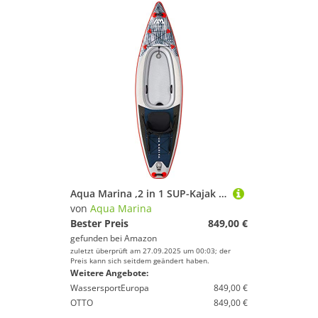
Aqua Marina ,2 in 1 SUP-Kajak aufblasbar im Set Cascade 2021 11‘2“ Kajak Fahren und Stand Up Paddling in einem 340 x 89 x 20 cm
von
Aqua Marina
Bester Preis
849,00 €
gefunden bei
Amazon
zuletzt überprüft am 27.09.2025 um 00:03; der
Preis kann sich seitdem geändert haben.
Weitere Angebote:
WassersportEuropa
849,00 €
OTTO
849,00 €