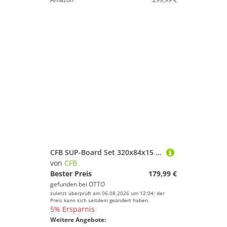
CFB SUP-Board Set 320x84x15 cm extra breit, 160 kg Traglast, aufblasbares Stand Up Paddle Board, (Komplett-Set, mit Paddel, Pumpe, Rucksack, 5L Dry Bag und Schultergurt), für Anfänger und Erwachsene
von
CFB
Bester Preis
179,99 €
gefunden bei
OTTO
zuletzt überprüft am 06.08.2026 um 12:04; der
Preis kann sich seitdem geändert haben.
5% Ersparnis
Weitere Angebote: