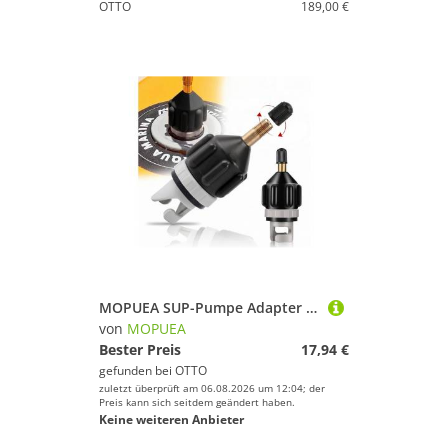
OTTO
189,00 €
MOPUEA SUP-Pumpe Adapter für Schlauchboote Kompressor Luft Ventiladapter (Adapter Konventionelle Aufblasbares Boot Luftpumpe Luftventiladapter, 1-tlg), Konverter Pumpkopf Anschluss für Kajak Stand Up Paddle Board
von
MOPUEA
Bester Preis
17,94 €
gefunden bei
OTTO
zuletzt überprüft am 06.08.2026 um 12:04; der
Preis kann sich seitdem geändert haben.
Keine weiteren Anbieter