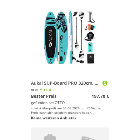
Aukai SUP-Board PRO 320cm, 2in1 Aufblasbares Stand up Paddle Set mit Kajak-Sitz, (Action-Cam-Halterung, Fußschlaufe, Pumpe, Rucksack, AquaBag), Komplettsett - 5 Jahre Garantie
von
Aukai
Bester Preis
197,70 €
gefunden bei
OTTO
zuletzt überprüft am 06.08.2026 um 12:04; der
Preis kann sich seitdem geändert haben.
Keine weiteren Anbieter