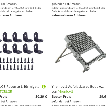
 bei
Amazon
gefunden bei
Amazon
erprüft am 27.09.2025 um 00:03; der
zuletzt überprüft am 27.09.2025 um 00:03; der
 sich seitdem geändert haben.
Preis kann sich seitdem geändert haben.
iteren Anbieter
Keine weiteren Anbieter
ZINTCBLGE Robuste L-förmige Eckwinkel, 20 X 20 Mm, Edelstahl Und Schwarzes Eisen, Mit Schrauben – 10/20 Sets for Kleiderschrank/Wand/90°-Befestigung(Black-10set)
Yhenlovtt Aufblasbares Boot Außenbordmotorhalterung Motorhalterungen mit Schrauben und Muttern
NTCBLGE
von
Yhenlovtt
Preis
30,29 €
Bester Preis
29,6
 bei
Amazon
gefunden bei
Amazon
erprüft am 27.09.2025 um 00:03; der
zuletzt überprüft am 27.09.2025 um 00:03; der