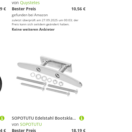
von
Quystetes
9 €
Bester Preis
10,56 €
gefunden bei
Amazon
zuletzt überprüft am 27.09.2025 um 00:03; der
Preis kann sich seitdem geändert haben.
Keine weiteren Anbieter
SOPOTUTU Edelstahl Bootsklampe Dock Klampe mit Schrauben für Kayak Seilbefestigung und Kanu Ankerung Robuste Deckmontage Poliert Korrosionsbeständig Inklusive Befestigungsmaterial
von
SOPOTUTU
4 €
Bester Preis
18,19 €