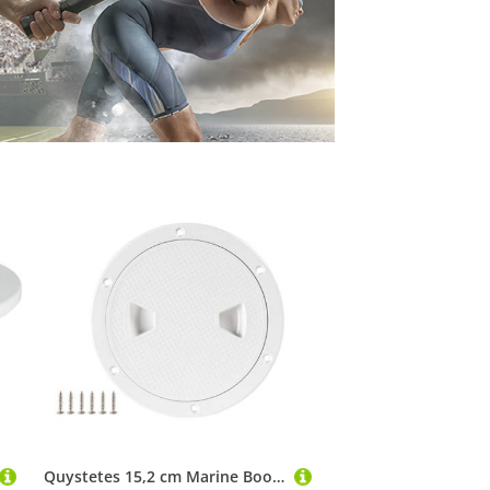
Quystetes 15,2 cm Marine Boot Zugangsklappe Abdeckung Twist Schraube Out Deck Platte ABS Runde Inspektionsluke für Bootsluke