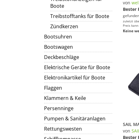
von
wel
Boote
Bester 
Treibstofftanks für Boote
gefunden
zuletzt üb
Zündkerzen
Preis kann
Keine we
Bootsuhren
Bootswagen
Deckbeschläge
Elektrische Geräte für Boote
Elektronikartikel für Boote
Flaggen
Klammern & Keile
Persenninge
Pumpen & Sanitäranlagen
Rettungswesten
von
SAI
Bester 