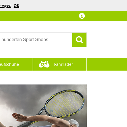
mungen
.
OK
aufschuhe
Fahrräder