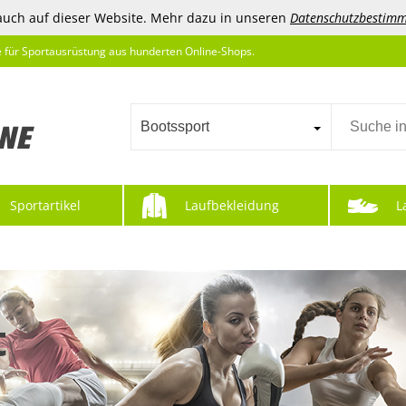
auch auf dieser Website. Mehr dazu in unseren
Datenschutzbestim
e für Sportausrüstung aus hunderten Online-Shops.
Bootssport
Sportartikel
Laufbekleidung
L
t