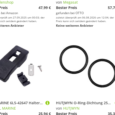
lenshop
von
Megasat
Preis
47,99 €
Bester Preis
57,7
 bei
Amazon
gefunden bei
OTTO
erprüft am 27.09.2025 um 00:03; der
zuletzt überprüft am 06.08.2026 um 12:04; der
 sich seitdem geändert haben.
Preis kann sich seitdem geändert haben.
iteren Anbieter
Keine weiteren Anbieter
SAIL MARINE 6L5-42647 Halter Klemmband für Yamaha Außenbordmotor 2T 3HP 4T 4HP mit Platte und Schraube auch für Seapro 6L5-42647-00
HUTJWYN O-Ring-Dichtung 2530224Q for Heckantriebsmotoren, ersetzt 8M0204651, 2527018, 187173, Marine-Bootsteile, 2 Stück
L MARINE
von
HUTJWYN
Preis
25,94 €
Bester Preis
35,3