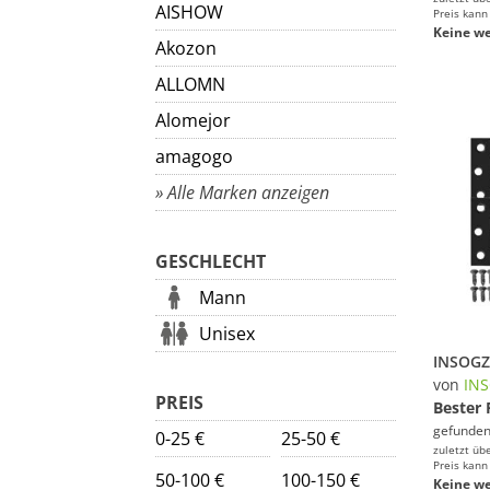
AISHOW
Preis kann
Keine we
Akozon
ALLOMN
Alomejor
amagogo
» Alle Marken anzeigen
GESCHLECHT
Mann
Unisex
von
IN
PREIS
Bester 
gefunden
0-25 €
25-50 €
zuletzt üb
Preis kann
50-100 €
100-150 €
Keine we