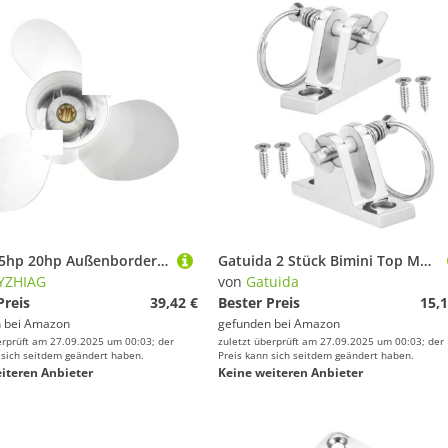
9.9hp 15hp 20hp Außenborder Propeller 1/4 * 11 Boot Motor Aluminium Legierung Schraube Schiff Marine Teile 3 Klinge 8 Spline
Gatuida 2 Stück Bimini Top Montagebeschläge Edelstahl Scharnier mit Konkaver Basis Abnehmbarem Pin und Schrauben Stabiler Boot Deck Halter für Sonnenschutz Ponton Yacht
YZHIAG
von
Gatuida
Preis
39,42 €
Bester Preis
15,1
 bei
Amazon
gefunden bei
Amazon
erprüft am 27.09.2025 um 00:03; der
zuletzt überprüft am 27.09.2025 um 00:03; der
 sich seitdem geändert haben.
Preis kann sich seitdem geändert haben.
iteren Anbieter
Keine weiteren Anbieter