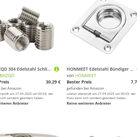
LVXBHZQD 304 Edelstahl Schlitz Innen Außen Gewinde Adapter Schraube M2-12Draht Gewinde Einsatz Hülse Umwandlung Mutter Koppler Convey1244(M2.5-M4X5X10pcs)
HONMEET Edelstahl Bündiger Hebering mit Federmechanismus für Bootsluken Vielseitiger Unterputz ziehgriff für Yachtkabinen Decks Schränke Rostfrei und Langlebig Inklusive Schrauben
XBHZQD
von
HONMEET
Preis
30,29 €
Bester Preis
7,7
 bei
Amazon
gefunden bei
Amazon
erprüft am 27.09.2025 um 00:03; der
zuletzt überprüft am 27.09.2025 um 00:03; der
 sich seitdem geändert haben.
Preis kann sich seitdem geändert haben.
iteren Anbieter
Keine weiteren Anbieter