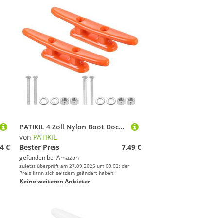
PATIKIL 4 Zoll Nylon Boot Dock Klampe 2er Pack Kajak Seil Klampe mit Schrauben für Bootsdocks Kajaks Marine Nautische Dekoration, Orange
von
PATIKIL
4 €
Bester Preis
7,49 €
gefunden bei
Amazon
zuletzt überprüft am 27.09.2025 um 00:03; der
Preis kann sich seitdem geändert haben.
Keine weiteren Anbieter