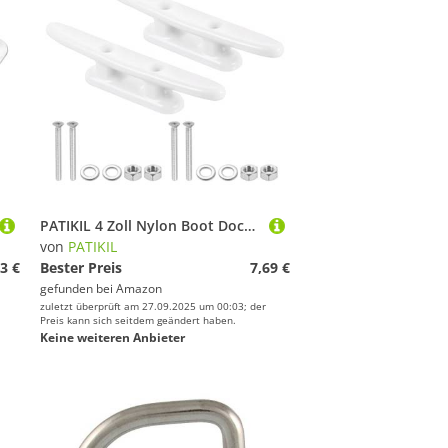
PATIKIL 4 Zoll Nylon Boot Dock Klampe 2er Pack Kajak Seil Klampe mit Schrauben für Bootsdocks Kajaks Marine Nautische Dekoration, Weiß
von
PATIKIL
3 €
Bester Preis
7,69 €
gefunden bei
Amazon
zuletzt überprüft am 27.09.2025 um 00:03; der
Preis kann sich seitdem geändert haben.
Keine weiteren Anbieter