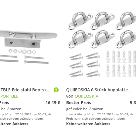
BESPORTBLE Edelstahl Bootsklampe Cleat Korrosionsbeständig Poliert Robuste Ankerbefestigung Für Kajak Kanu Anglerboot Mit Schrauben
QUIIEOSKIA 6 Stück Augplatte Edelstahl, 304 Edelstahl Deckenhaken, Heavy Duty Eyelet Pad, U-Haken, Haken und Schleife mit Schrauben für Wand-Deckenhaken
SPORTBLE
von
QUIIEOSKIA
Preis
16,19 €
Bester Preis
5,3
 bei
Amazon
gefunden bei
Amazon
erprüft am 27.09.2025 um 00:03; der
zuletzt überprüft am 27.09.2025 um 00:03; der
 sich seitdem geändert haben.
Preis kann sich seitdem geändert haben.
iteren Anbieter
Keine weiteren Anbieter