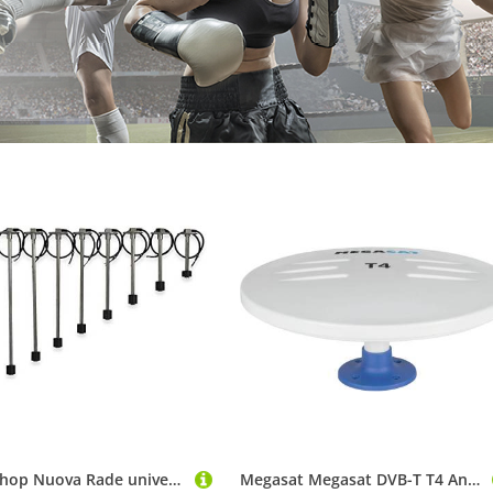
wellenshop Nuova Rade universeller Edelstahl Tankgeber für Benzin & Wasser 150-600 mm Bootstank Wassertank Benzintank Kraftstofftank Größe 0-190/350 mm
Megasat Megasat DVB-T T4 Antennen Fernbedienung