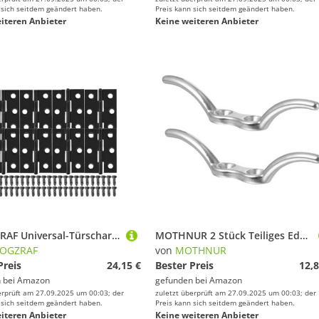
 sich seitdem geändert haben.
Preis kann sich seitdem geändert haben.
iteren Anbieter
Keine weiteren Anbieter
INSOGZRAF Universal-Türscharnier for Edelstahl mit Schrauben, Schrank, Schublade, Möbel, Montageplatte, Flache Befestigungshalterung(8 Set)
MOTHNUR 2 Stück Teiliges Edelstahl Seilflaggenhaken mit Schrauben Rostfrei Korrosionsbeständig Vielseitig Einsetzbar für Kajak und Bootszubehör
SOGZRAF
von
MOTHNUR
Preis
24,15 €
Bester Preis
12,8
 bei
Amazon
gefunden bei
Amazon
erprüft am 27.09.2025 um 00:03; der
zuletzt überprüft am 27.09.2025 um 00:03; der
 sich seitdem geändert haben.
Preis kann sich seitdem geändert haben.
iteren Anbieter
Keine weiteren Anbieter