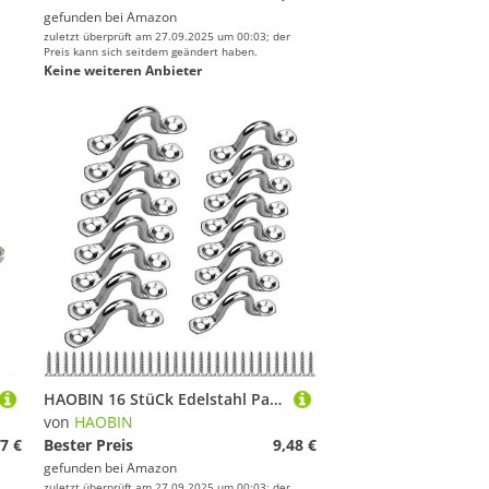
gefunden bei
Amazon
zuletzt überprüft am 27.09.2025 um 00:03; der
Preis kann sich seitdem geändert haben.
Keine weiteren Anbieter
HAOBIN 16 StüCk Edelstahl Pad Eye Edelstahl Kajak Pad Eye Straps Decksplatte Augplatten Befestigungshaken Edelstahl Deck Loops Boat Top Pad FenderöSekajak Mit 32 Schrauben FüR Kayak Rigging (4mm,5mm)
von
HAOBIN
7 €
Bester Preis
9,48 €
gefunden bei
Amazon
zuletzt überprüft am 27.09.2025 um 00:03; der