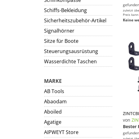
Schiffkompasse
gefunden
Schiffs-Bekleidung
zuletzt üb
Preis kann
Sicherheitszubehör-Artikel
Keine we
Signalhörner
Sitze für Boote
Steuerungsausrüstung
Wasserdichte Taschen
MARKE
AB Tools
Abaodam
Aboiled
von
ZI
Agatige
Bester 
AIPWEYT Store
gefunden
zuletzt üb