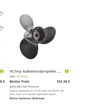
HLTesy Außenbordpropeller, 10-1/4 x 12 Schraube, 3 Blätter, 10 Spline, for 20–30 PS Schiffsmotoren, Teilenummer 58100-96430-019
von
HLTesy
8 €
Bester Preis
103,38 €
gefunden bei
Amazon
zuletzt überprüft am 27.09.2025 um 00:03; der
Preis kann sich seitdem geändert haben.
Keine weiteren Anbieter