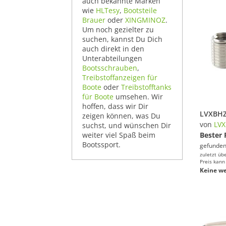
auch bekannte Marken
wie
HLTesy
,
Bootsteile
Brauer
oder
XINGMINOZ
.
Um noch gezielter zu
suchen, kannst Du Dich
auch direkt in den
Unterabteilungen
Bootsschrauben
,
Treibstoffanzeigen für
Boote
oder
Treibstofftanks
für Boote
umsehen. Wir
hoffen, dass wir Dir
zeigen können, was Du
von
LV
suchst, und wünschen Dir
weiter viel Spaß beim
Bester 
Bootssport.
gefunden
zuletzt üb
Preis kann
Keine we