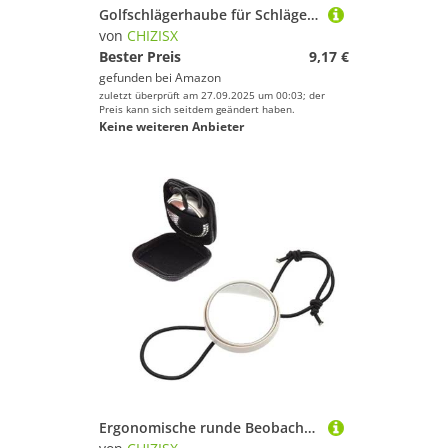
Golfschlägerhaube für Schläger aus Eisen, Schutzabdeckung für Putter, Putter
von
CHIZISX
Bester Preis
9,17 €
gefunden bei
Amazon
zuletzt überprüft am 27.09.2025 um 00:03; der
Preis kann sich seitdem geändert haben.
Keine weiteren Anbieter
Ergonomische runde Beobachtungsbrille, verstellbar, Unterwasserausrüstung für dauerhafte Drift-Tauchgänge, Tauchen, Rückansicht mit elastischem Seil, Tauchhand