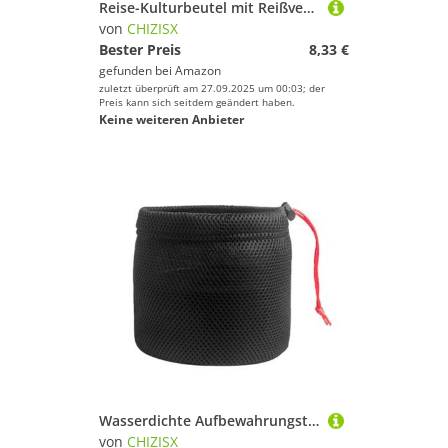
Reise-Kulturbeutel mit Reißverschluss, leichtgängig, wasserabweisend, für Kosmetik, unverzichtbar, wiederverwendbar, aus Polyester, Beigefarbene Trompete, Einheitsgröße
von
CHIZISX
Bester Preis
8,33 €
gefunden bei
Amazon
zuletzt überprüft am 27.09.2025 um 00:03; der
Preis kann sich seitdem geändert haben.
Keine weiteren Anbieter
Wasserdichte Aufbewahrungstasche für Campingutensilien, Outdoor-Geschirr, große Kapazität, Picknicks, Kochgeschirr, Gadget, Ofen, Tragetasche, Camping-Kochgeschirr-Tragetasche, mehrfarbig, 22x25CM
von
CHIZISX