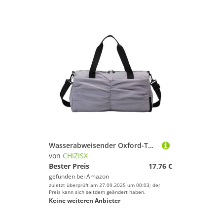
Wasserabweisender Oxford-Turnbeutel mit separaten Nass- und Trockenfächern für Reisen, Sportausrüstung, Aufbewahrung und Handgepäck, atmungsaktiv, Turnbeutel für Damen und Herren, grau, Mass Beauty
von
CHIZISX
Bester Preis
17,76 €
gefunden bei
Amazon
zuletzt überprüft am 27.09.2025 um 00:03; der
Preis kann sich seitdem geändert haben.
Keine weiteren Anbieter