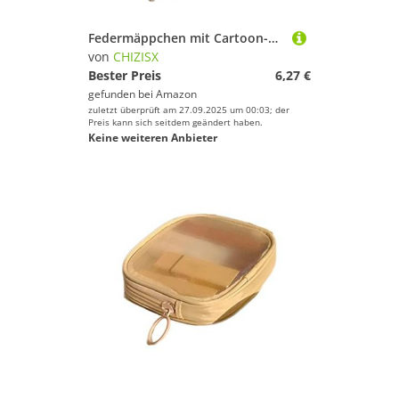
Federmäppchen mit Cartoon-Motiv, wasserabweisend, Leder, große Kapazität, Stifte-Tasche, Reisestifte, Organizer für Studenten, Kinder, Cartoon-Herz-Federmäppchen, gelb
von
CHIZISX
Bester Preis
6,27 €
gefunden bei
Amazon
zuletzt überprüft am 27.09.2025 um 00:03; der
Preis kann sich seitdem geändert haben.
Keine weiteren Anbieter