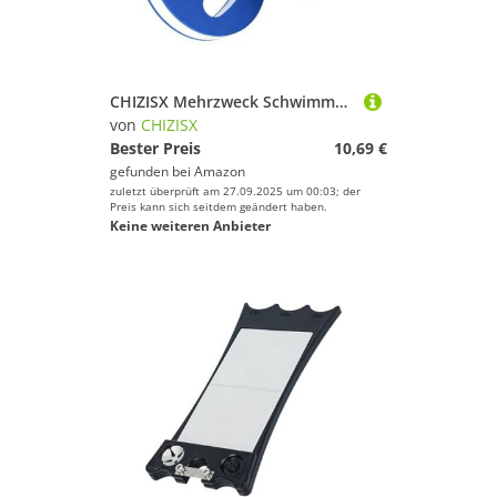
Deinem Sport.
Segeln
Skateboarding
Sportausrüstung
CHIZISX Mehrzweck Schwimmwiderstandswerkzeug Mit Weichem Handheld Floating Resistenance Gerät Für Fitness Enthusiasten Verschiedene Ages Portables Übungsausrüstung
Sportausstattung
von
CHIZISX
Sportbekleidung
Bester Preis
10,69 €
gefunden bei
Amazon
Sportschuhe
zuletzt überprüft am 27.09.2025 um 00:03; der
Tischtennis
Preis kann sich seitdem geändert haben.
Keine weiteren Anbieter
Turnen & Gymnastik
Volleyball
Wandern
Yoga
CHIZISX
Geschlecht
Preis