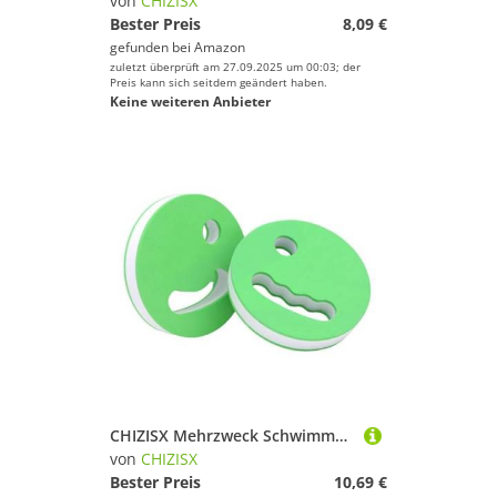
von
CHIZISX
Bester Preis
8,09 €
gefunden bei
Amazon
zuletzt überprüft am 27.09.2025 um 00:03; der
Preis kann sich seitdem geändert haben.
Keine weiteren Anbieter
CHIZISX Mehrzweck Schwimmwiderstandswerkzeug Mit Weichem Handheld Floating Resistenance Gerät Für Fitness Enthusiasten Verschiedene Ages Portables Übungsausrüstung
von
CHIZISX
Bester Preis
10,69 €