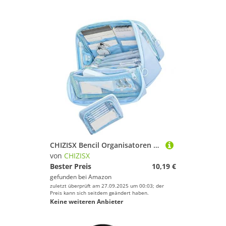
CHIZISX Bencil Organisatoren Mit Großer Kapazität Von Großer Kapazität Von Bleistift Lovely Simple Pen Bag Ästhetic Case Schulbüro Erhält Große Kapazitäten Ästhetik Box Einfaches Tasche
von
CHIZISX
Bester Preis
10,19 €
gefunden bei
Amazon
zuletzt überprüft am 27.09.2025 um 00:03; der
Preis kann sich seitdem geändert haben.
Keine weiteren Anbieter