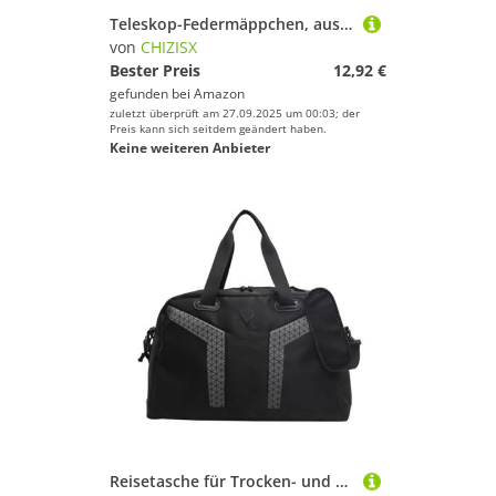
Teleskop-Federmäppchen, ausziehbare Stifteetui, Reißverschluss, Silikontasche, Standhalter für Kinder, Studenten, 2 Stück, C
von
CHIZISX
Bester Preis
12,92 €
gefunden bei
Amazon
zuletzt überprüft am 27.09.2025 um 00:03; der
Preis kann sich seitdem geändert haben.
Keine weiteren Anbieter
Reisetasche für Trocken- und Nass-Trennung, Wochenender, Fitness, Fitnessstudio, Sport, große Kapazität, Übernachtung, Training, Fitnessstudio, große Kapazität, Reisen, Training, Trocken- und