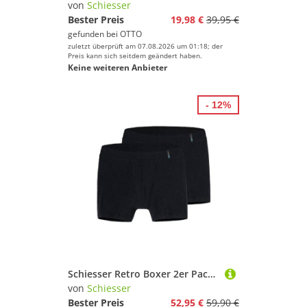
von
Schiesser
Bester Preis
19,98 €
39,95 €
gefunden bei
OTTO
zuletzt überprüft am 07.08.2026 um 01:18; der
Preis kann sich seitdem geändert haben.
Keine weiteren Anbieter
- 12%
Schiesser Retro Boxer 2er Pack Long Life Soft (Spar-Set, 2-St) Retro Short / Pant - Baumwolle - ohne Eingriff - Schnelltrocknend
von
Schiesser
Bester Preis
52,95 €
59,90 €