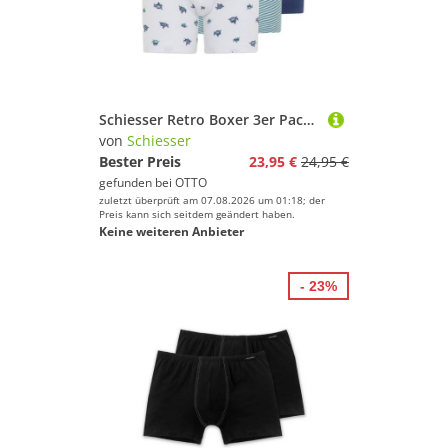
Schiesser Retro Boxer 3er Pack Kids Boys 95/5 Cotton (Spar-Set, 3-St) Retro Short / Pant - Baumwolle - ohne Eingriff - Atmungsaktiv
von
Schiesser
Bester Preis
23,95 €
24,95 €
gefunden bei
OTTO
zuletzt überprüft am 07.08.2026 um 01:18; der
Preis kann sich seitdem geändert haben.
Keine weiteren Anbieter
- 23%