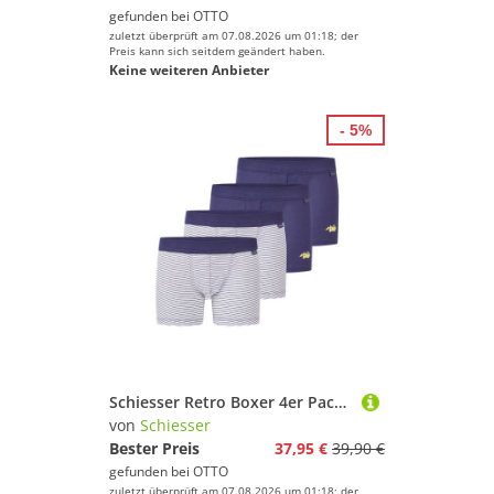
gefunden bei
OTTO
zuletzt überprüft am 07.08.2026 um 01:18; der
Preis kann sich seitdem geändert haben.
Keine weiteren Anbieter
- 5%
Schiesser Retro Boxer 4er Pack Kids Boys Feinripp Cotton (Spar-Set, 4-St) Retro Short / Pant - Baumwolle - ohne Eingriff
von
Schiesser
Bester Preis
37,95 €
39,90 €
gefunden bei
OTTO
zuletzt überprüft am 07.08.2026 um 01:18; der