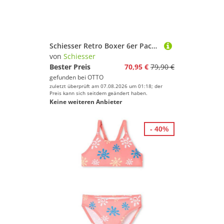
Sport.
Preis
% Sale
Schiesser Retro Boxer 6er Pack 95/5 Cotton (Spar-Set, 6-St) Long Short / Pant - Baumwolle - ohne Eingriff - Atmungsaktiv
Farbe
von
Schiesser
Bester Preis
70,95 €
79,90 €
gefunden bei
OTTO
zuletzt überprüft am 07.08.2026 um 01:18; der
Preis kann sich seitdem geändert haben.
Keine weiteren Anbieter
- 40%