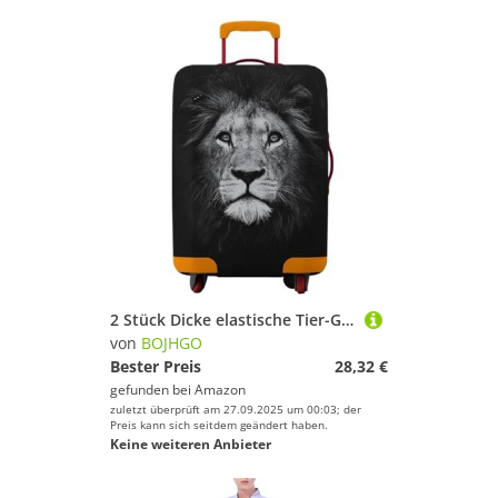
2 Stück Dicke elastische Tier-Gepäckschutzhülle mit Reißverschluss, Anzug for 45,7–81,3 cm große Taschen, Kofferhüllen, Trolley-Abdeckung, Reisezubehör für Drinnen Draußen(Black 05,L 25-28 inch)
von
BOJHGO
Bester Preis
28,32 €
gefunden bei
Amazon
zuletzt überprüft am 27.09.2025 um 00:03; der
Preis kann sich seitdem geändert haben.
Keine weiteren Anbieter