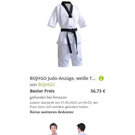
BOJHGO Judo-Anzüge, weiße Taekwondo-Uniformen, Karate-Judo-Taekwondo-Kleidung, Erwachsene, Unisex Für Training(XS-130CM,Short Sleeve)
von
BOJHGO
Bester Preis
56,73 €
gefunden bei
Amazon
zuletzt überprüft am 27.09.2025 um 00:03; der
Preis kann sich seitdem geändert haben.
Keine weiteren Anbieter