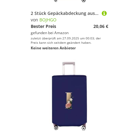
2 Stück Gepäckabdeckung aus Vliesstoff, Kofferschutz, Gepäck, Staubschutz, geeignet for 50,8–76, cm große Koffer mit goldenem Buchstabendruck für Drinnen Draußen(Blue O,24 inch)
von
BOJHGO
Bester Preis
20,06 €
gefunden bei
Amazon
zuletzt überprüft am 27.09.2025 um 00:03; der
Preis kann sich seitdem geändert haben.
Keine weiteren Anbieter