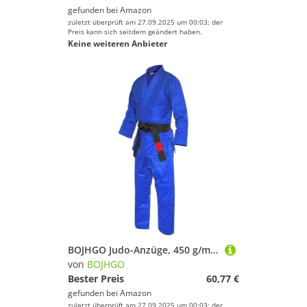
gefunden bei
Amazon
zuletzt überprüft am 27.09.2025 um 00:03; der
Preis kann sich seitdem geändert haben.
Keine weiteren Anbieter
BOJHGO Judo-Anzüge, 450 g/m², Oberteile, 240, Hosen, Judo-Gi, Kampfsport-Uniform, gebleichter Kimono, Single Weave Gi mit weißem Gürtel Für Training(Blue,XXS-120CM)
von
BOJHGO
Bester Preis
60,77 €
gefunden bei
Amazon
zuletzt überprüft am 27.09.2025 um 00:03; der