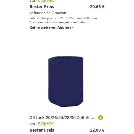
von
BOJHGO
Bester Preis
20,66 €
gefunden bei
Amazon
zuletzt überprüft am 27.09.2025 um 00:03; der
Preis kann sich seitdem geändert haben.
Keine weiteren Anbieter
2 Stück 20/26/24/28/30 Zoll Vlies-Gepäckabdeckung, staubdicht, Trolley-Koffer, verschleißfest, rollend, Kratzfest, Gepäckschutz-Abdeckung für Drinnen Draußen(Blue,28 inch)
von
BOJHGO
Bester Preis
22,09 €