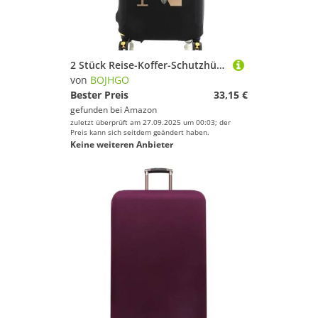
Sport.
BOJHGO
Geschlecht
2 Stück Reise-Koffer-Schutzhüllen, dick, elastisch, Gepäckschutz for 45,7-71,1 cm Gepäck, Reisetasche, goldfarbener Buchstabe Bedruckt für Drinnen Draußen(Black N,L)
von
BOJHGO
Preis
Bester Preis
33,15 €
gefunden bei
Amazon
Farbe
zuletzt überprüft am 27.09.2025 um 00:03; der
Preis kann sich seitdem geändert haben.
Keine weiteren Anbieter