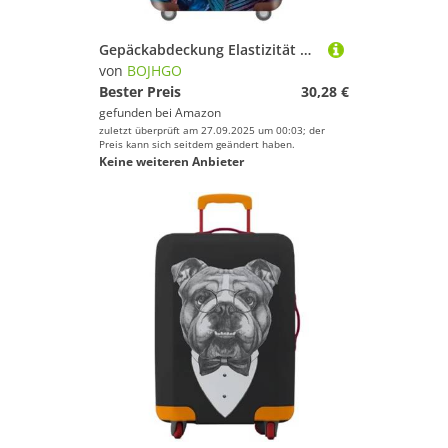
Gepäckabdeckung Elastizität Gepäckschutzhüllen Geeignet for 18-32 Zoll verdickter Trolley Koffer Staubschutz für Drinnen Draußen(Mix Color E,XL)
von
BOJHGO
Bester Preis
30,28 €
gefunden bei
Amazon
zuletzt überprüft am 27.09.2025 um 00:03; der
Preis kann sich seitdem geändert haben.
Keine weiteren Anbieter