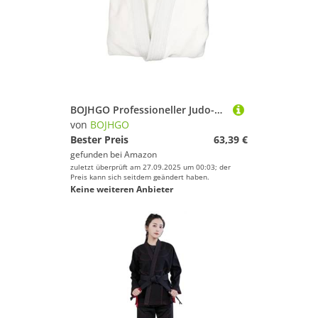
BOJHGO Professioneller Judo-Gi-Anzug, Kampfsport-Anzug, Judo-Uniform, Single-Weave-Judo-Gi-Kimono for Herren und Damen Für Training(White,XS-130CM)
von
BOJHGO
Bester Preis
63,39 €
gefunden bei
Amazon
zuletzt überprüft am 27.09.2025 um 00:03; der
Preis kann sich seitdem geändert haben.
Keine weiteren Anbieter