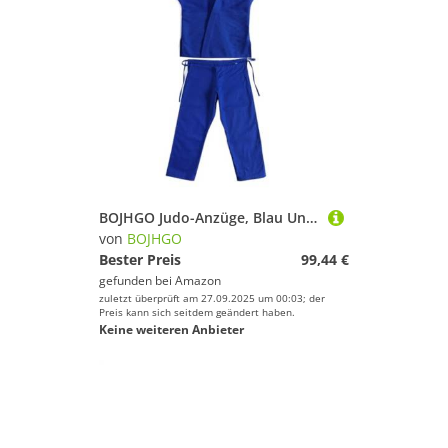
BOJHGO Judo-Anzüge, Blau Und Weiß, Brasilianische Jujutsu-Uniform, Judo-Trainingsanzug for Erwachsene, Taekwondo-Karate-Shirt Hosen-Set Für Training(Blue,165cm)
von
BOJHGO
Bester Preis
99,44 €
gefunden bei
Amazon
zuletzt überprüft am 27.09.2025 um 00:03; der
Preis kann sich seitdem geändert haben.
Keine weiteren Anbieter