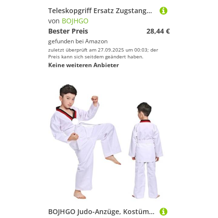
Teleskopgriff Ersatz Zugstange for Gepäck Koffer Trolley Breite Anwendung Reise für Trolleys(Type 1)
von
BOJHGO
Bester Preis
28,44 €
gefunden bei
Amazon
zuletzt überprüft am 27.09.2025 um 00:03; der
Preis kann sich seitdem geändert haben.
Keine weiteren Anbieter
BOJHGO Judo-Anzüge, Kostüme, Kleidung, weiße Taekwondo-Uniformen, Karate, Judo-Dobok-Kleidung, Erwachsene, Unisex, langärmelig, Gi-Uniform Für Training(160cm)