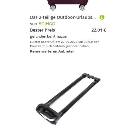
Das 2-teilige Outdoor-Urlaubs-Reisekoffer-Set ist geeignet for 18–32 Zoll Dicke Staubschutzhüllen, Reisezubehör, Gepäckschutzhüllen für Drinnen Draußen(Purple red,S)
von
BOJHGO
Bester Preis
22,01 €
gefunden bei
Amazon
zuletzt überprüft am 27.09.2025 um 00:03; der
Preis kann sich seitdem geändert haben.
Keine weiteren Anbieter