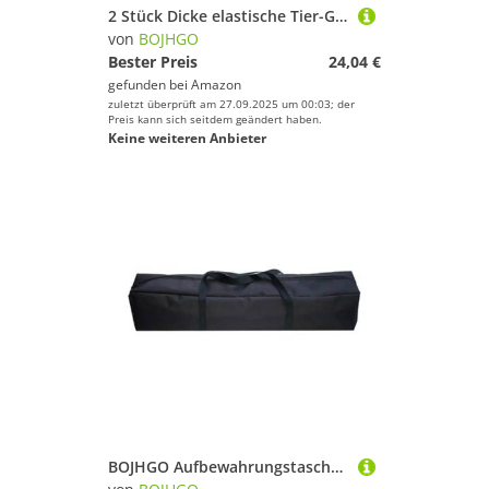
2 Stück Dicke elastische Tier-Gepäckschutzhülle mit Reißverschluss, Anzug for 45,7–81,3 cm große Taschen, Kofferhüllen, Trolley-Abdeckung, Reisezubehör für Drinnen Draußen(Black 14,S 18-20 inch)
von
BOJHGO
Bester Preis
24,04 €
gefunden bei
Amazon
zuletzt überprüft am 27.09.2025 um 00:03; der
Preis kann sich seitdem geändert haben.
Keine weiteren Anbieter
BOJHGO Aufbewahrungstasche Outdoor Zeltstange Strand Klappstuhl Sonnenschutz Angelrute Tragen Camping Zubehör(80X9cm)