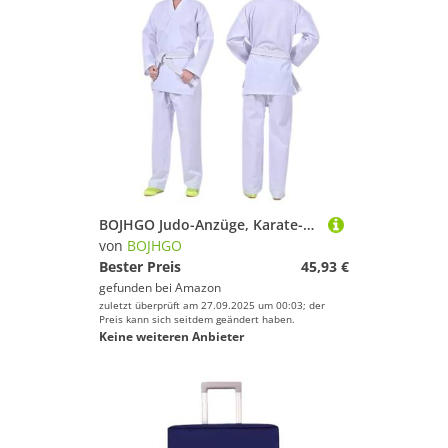
BOJHGO Judo-Anzüge, Karate-Anzug, Jeet Kune Do, Taekwondo-Anzug, neutrale Karate-Ausrüstung for Erwachsene und Kinder, Langarm-Gi-Uniform, Judo-Zubehör Für Training(140)
von
BOJHGO
Bester Preis
45,93 €
gefunden bei
Amazon
zuletzt überprüft am 27.09.2025 um 00:03; der
Preis kann sich seitdem geändert haben.
Keine weiteren Anbieter