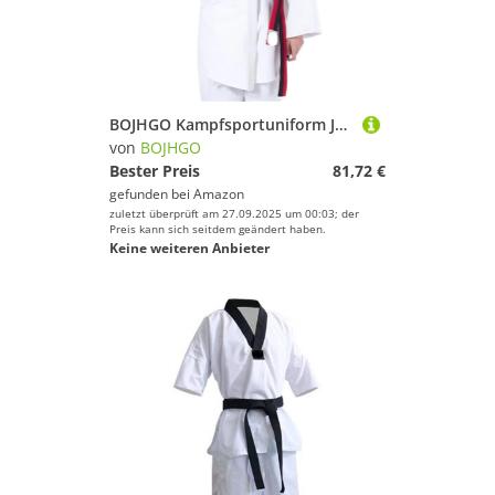
BOJHGO Kampfsportuniform Judo Gi Kimono Wettkampf Baumwolle Weiß 450 g/m² Single Weave Für Training(White,XXS)
von
BOJHGO
Bester Preis
81,72 €
gefunden bei
Amazon
zuletzt überprüft am 27.09.2025 um 00:03; der
Preis kann sich seitdem geändert haben.
Keine weiteren Anbieter