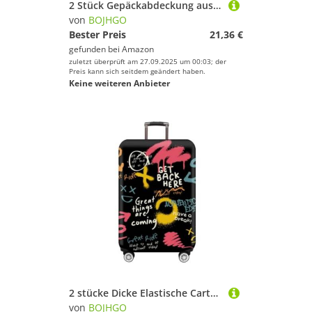
2 Stück Gepäckabdeckung aus Vliesstoff, Kofferschutz, Gepäck, Staubschutz, geeignet for 50,8–76, cm große Koffer mit goldenem Buchstabendruck für Drinnen Draußen(Blue I,30 inch)
von
BOJHGO
Bester Preis
21,36 €
gefunden bei
Amazon
zuletzt überprüft am 27.09.2025 um 00:03; der
Preis kann sich seitdem geändert haben.
Keine weiteren Anbieter
2 stücke Dicke Elastische Cartoon Gepäck Schutzhülle Zipper Anzug Tasche Koffer Abdeckungen Trolley Abdeckung Reise Zubehör für Drinnen Draußen(Colorful dot,M 22-24 inch)
von
BOJHGO