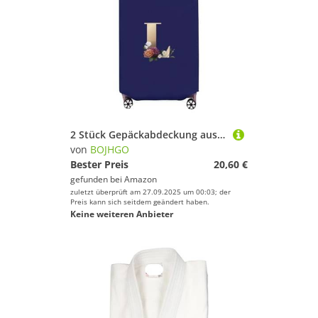
2 Stück Gepäckabdeckung aus Vliesstoff, Kofferschutz, Gepäck, Staubschutz, geeignet for 50,8–76, cm große Koffer mit goldenem Buchstabendruck für Drinnen Draußen(Blue L,24 inch)
von
BOJHGO
Bester Preis
20,60 €
gefunden bei
Amazon
zuletzt überprüft am 27.09.2025 um 00:03; der
Preis kann sich seitdem geändert haben.
Keine weiteren Anbieter