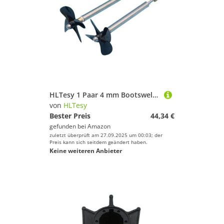
HLTesy 1 Paar 4 mm Bootswelle Antriebswelle mit Links und rechts 4-Blatt-Propeller + Messingkupplung for RC-Köder Fischerboot(L15cm-4x2.3mm)
von
HLTesy
Bester Preis
44,34 €
gefunden bei
Amazon
zuletzt überprüft am 27.09.2025 um 00:03; der
Preis kann sich seitdem geändert haben.
Keine weiteren Anbieter