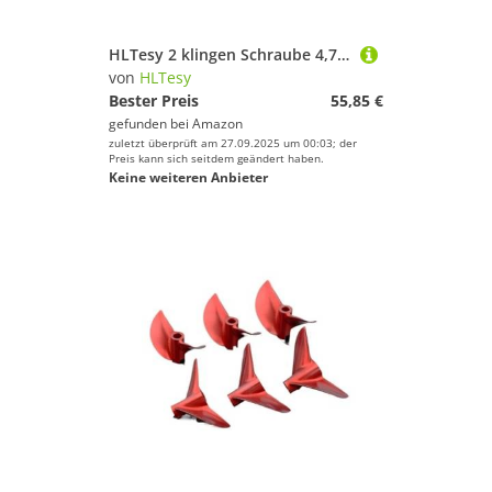
HLTesy 2 klingen Schraube 4,76mm 3/16'' Propeller Links/Rechts D36/38/40/42/43/44/45/48/50/52/53/54/55mm Propeller for RC Boot(4.76mm Left D52mm)
von
HLTesy
Bester Preis
55,85 €
gefunden bei
Amazon
zuletzt überprüft am 27.09.2025 um 00:03; der
Preis kann sich seitdem geändert haben.
Keine weiteren Anbieter