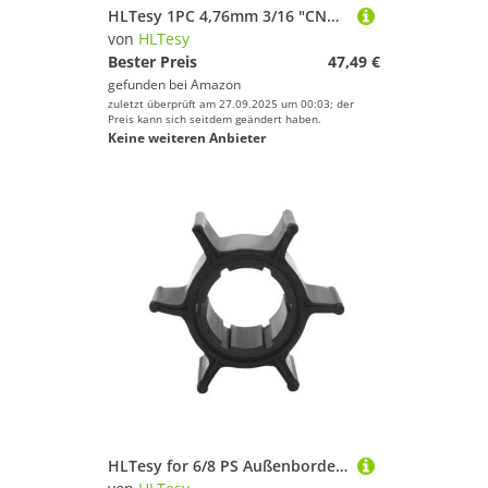
HLTesy 1PC 4,76mm 3/16 "CNC Rot 2-Blatt Propeller Links/Rechts D38-D52mm for RC Garnelen Boot katamaran Boot(D45mm Left)
von
HLTesy
Bester Preis
47,49 €
gefunden bei
Amazon
zuletzt überprüft am 27.09.2025 um 00:03; der
Preis kann sich seitdem geändert haben.
Keine weiteren Anbieter
HLTesy for 6/8 PS Außenborder-Gummilaufrad 655-44352-09 655-44352-00