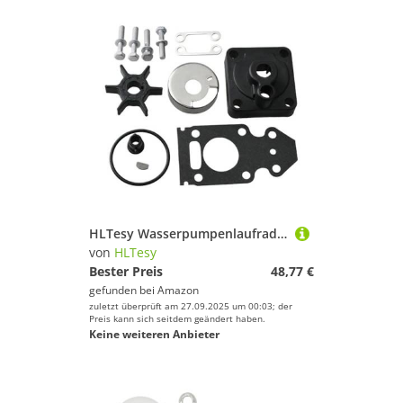
HLTesy Wasserpumpenlaufrad-Reparatursatz for 2-Takt- und 4-Takt-Außenbordmotoren mit 9,9 15 20 PS 63V-W0078-00 63V-W0078-01 63V-W0078-02
von
HLTesy
Bester Preis
48,77 €
gefunden bei
Amazon
zuletzt überprüft am 27.09.2025 um 00:03; der
Preis kann sich seitdem geändert haben.
Keine weiteren Anbieter