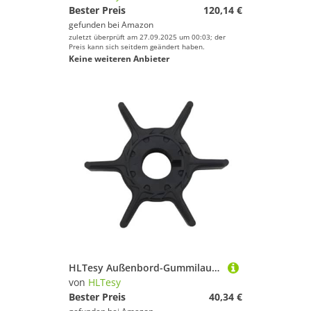
Bester Preis
120,14 €
gefunden bei
Amazon
zuletzt überprüft am 27.09.2025 um 00:03; der
Preis kann sich seitdem geändert haben.
Keine weiteren Anbieter
HLTesy Außenbord-Gummilaufrad 6/8/9,9 PS for 68T-44352-00-00 68T-44352-01
von
HLTesy
Bester Preis
40,34 €