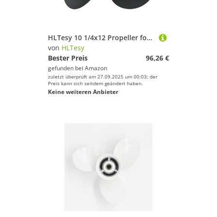
HLTesy 10 1/4x12 Propeller for Außenbordmotor DF20/25 DT25C DT30C DF25 DF30 DT20 DT25 10 Spline 58100-96430-019
von
HLTesy
Bester Preis
96,26 €
gefunden bei
Amazon
zuletzt überprüft am 27.09.2025 um 00:03; der
Preis kann sich seitdem geändert haben.
Keine weiteren Anbieter