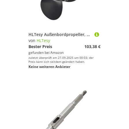
HLTesy Außenbordpropeller, 10-1/4 x 12 Schraube, 3 Blätter, 10 Spline, for 20–30 PS Schiffsmotoren, Teilenummer 58100-96430-019
von
HLTesy
Bester Preis
103,38 €
gefunden bei
Amazon
zuletzt überprüft am 27.09.2025 um 00:03; der
Preis kann sich seitdem geändert haben.
Keine weiteren Anbieter