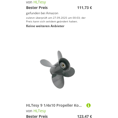
von
HLTesy
Bester Preis
111,73 €
gefunden bei
Amazon
zuletzt überprüft am 27.09.2025 um 00:03; der
Preis kann sich seitdem geändert haben.
Keine weiteren Anbieter
HLTesy 9 1/4x10 Propeller Kompatibel for Außenborder 8HP 9,9HP 15HP BF8D BF9.9D BF9.9 BF15A BF15D BF20 8 Splines 4 Blatt Ersatz Teile 58134-ZV4-010AH
von
HLTesy
Bester Preis
123,47 €