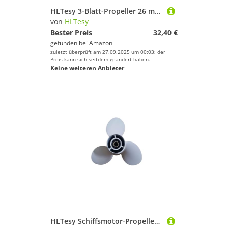
HLTesy 3-Blatt-Propeller 26 mm 30 mm 34 mm CW CCW for RC-Boot, vollständiges Eintauchen, DIY-Modifikationszubehör(34mm 4mm 1set)
von
HLTesy
Bester Preis
32,40 €
gefunden bei
Amazon
zuletzt überprüft am 27.09.2025 um 00:03; der
Preis kann sich seitdem geändert haben.
Keine weiteren Anbieter
HLTesy Schiffsmotor-Propeller for 9,9 PS 15 PS Außenbordmotor 9 1/4 x 11 – J Außenbordmotor