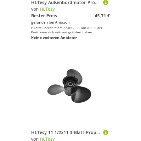
HLTesy Außenbordmotor-Propeller for Außenbord-Propeller-Zubehör
von
HLTesy
Bester Preis
45,71 €
gefunden bei
Amazon
zuletzt überprüft am 27.09.2025 um 00:03; der
Preis kann sich seitdem geändert haben.
Keine weiteren Anbieter
HLTesy 11 1/2x11 3-Blatt-Propeller for Außenbordmotor 35 PS 40 PS 50 PS 55 PS 60 PS 65 PS 13 Spline
von
HLTesy