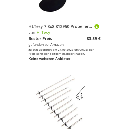
Sport.
HLTesy 7,8x8 812950 Propeller for 2-takt 5HP T5 T5.8 Außenbordmotor 3R1W64516-0 T5-03030000
von
HLTesy
Bester Preis
83,59 €
gefunden bei
Amazon
zuletzt überprüft am 27.09.2025 um 00:03; der
Preis kann sich seitdem geändert haben.
Keine weiteren Anbieter