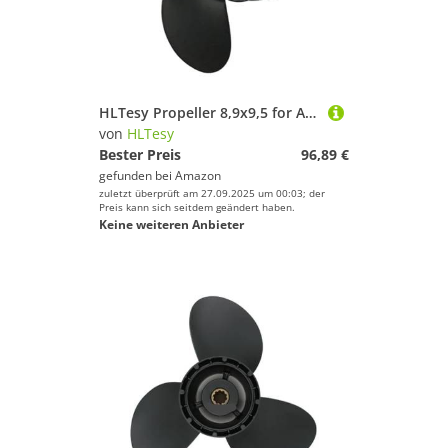
HLTesy Propeller 8,9x9,5 for Außenbordmotor 8HP 9,8 Horsepower MFS9.8 NSF9.8 12 Zähne Spline 3B2B64519-1 Marine Teile
von
HLTesy
Bester Preis
96,89 €
gefunden bei
Amazon
zuletzt überprüft am 27.09.2025 um 00:03; der
Preis kann sich seitdem geändert haben.
Keine weiteren Anbieter