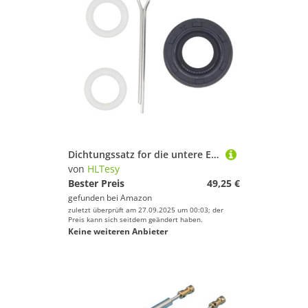
Dichtungssatz for die untere Einheit mit O-Ring-Dichtung for die Propellerwelle, Öldichtung for Außenbordmotoren 91253-ZV0-003 90757-ZV0-000 90507-921-000
von
HLTesy
Bester Preis
49,25 €
gefunden bei
Amazon
zuletzt überprüft am 27.09.2025 um 00:03; der
Preis kann sich seitdem geändert haben.
Keine weiteren Anbieter