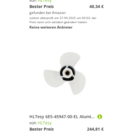
von
HLTesy
Bester Preis
40,34 €
gefunden bei
Amazon
zuletzt überprüft am 27.09.2025 um 00:03; der
Preis kann sich seitdem geändert haben.
Keine weiteren Anbieter
HLTesy 6E5-45947-00-EL Aluminiumpropeller 13 1/2x15-K for 60 PS 115 PS Außenbordmotor
von
HLTesy
Bester Preis
244,81 €