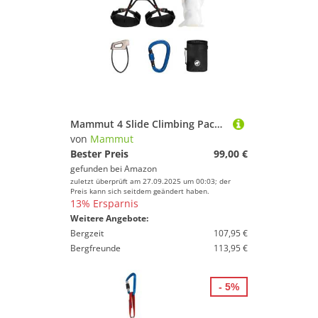
Mammut 4 Slide Climbing Package | Klettersteigset, Mit Klettergurt, Karabiner, Sicherungsgerät, Chalk Bag und Chalk Balls, Ausrüstung zum Klettern, Absturzsicherung | XS-M
von
Mammut
Bester Preis
99,00 €
gefunden bei
Amazon
zuletzt überprüft am 27.09.2025 um 00:03; der
Preis kann sich seitdem geändert haben.
13% Ersparnis
Weitere Angebote:
Bergzeit
107,95 €
Bergfreunde
113,95 €
- 5%