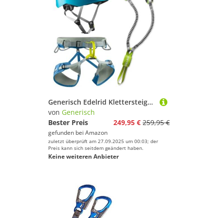
Generisch Edelrid Klettersteigset Cable Kit 6.0 + Gurt Jay inkblue + Helm Zodiac icemint (Größe M Taillenumfang 70-90cm Beinumfang 50-60cm)
von
Generisch
Bester Preis
249,95 €
259,95 €
gefunden bei
Amazon
zuletzt überprüft am 27.09.2025 um 00:03; der
Preis kann sich seitdem geändert haben.
Keine weiteren Anbieter