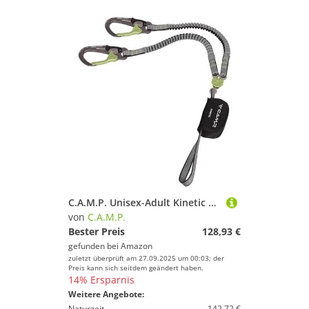
C.A.M.P. Unisex-Adult Kinetic GYRO Rewind PRO-Klettersteigset, Grau/Schwarz/Grün, Einheitsgröße
von
C.A.M.P.
Bester Preis
128,93 €
gefunden bei
Amazon
zuletzt überprüft am 27.09.2025 um 00:03; der
Preis kann sich seitdem geändert haben.
14% Ersparnis
Weitere Angebote:
Naturzeit
142,72 €