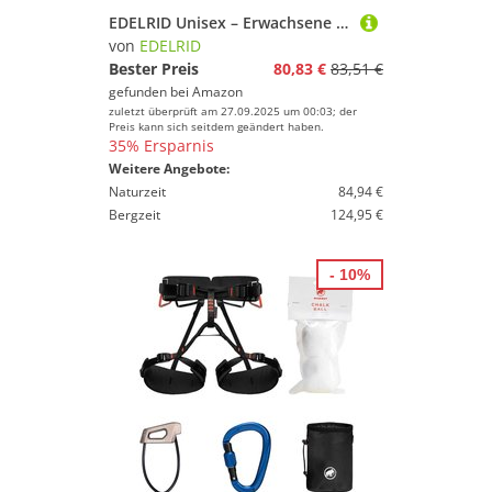
Marke
EDELRID Unisex – Erwachsene Via Ferrata Belay Kit II Klettersteigset, Assorted Colours, 25
von
EDELRID
Geschlecht
Bester Preis
80,83 €
83,51 €
Preis
gefunden bei
Amazon
zuletzt überprüft am 27.09.2025 um 00:03; der
Preis kann sich seitdem geändert haben.
% Sale
35% Ersparnis
Weitere Angebote:
Farbe
Naturzeit
84,94 €
Bergzeit
124,95 €
- 10%