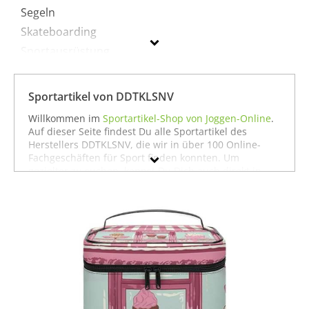
Segeln
Skateboarding
Sportausrüstung
Sportausstattung
Sportartikel von DDTKLSNV
DDTKLSNV
Willkommen im
Sportartikel-Shop von Joggen-Online
.
Auf dieser Seite findest Du alle Sportartikel des
Geschlecht
Herstellers DDTKLSNV, die wir in über 100 Online-
Fachgeschäften für Sport finden konnten. Um
Preis
gezielter zu suchen, kannst Du Dich auch direkt in
unseren Fachabteilungen für einzelne Sportarten
Farbe
umschauen. Dort findest Du zum Beispiel alle
Produkte von
DDTKLSNV für die Sportart Dart
oder
auch alles, was
DDTKLSNV für den Sport Segeln
zu
bieten hat. Wenn Du dort nicht findest, was Du
suchst, stöbere doch einfach ja nach Deiner Sportart
in der jeweiligen Sportabteilung - wir haben für fast
jeden Sport ein breites Angebot - vom
Laufen
über
Fußball
bis hin zu
Fitness
und
Boxen
. In jedem Fall
wünschen wir Dir viel Spaß und Erfolg mit Deinem