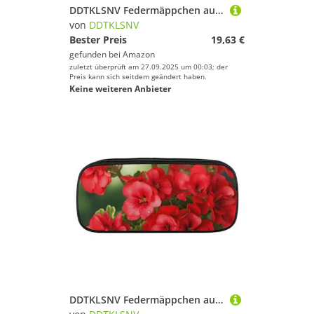
DDTKLSNV Federmäppchen aus Leder, wasserdicht, niedliches Federmäppchen, Reise-Kosmetiktasche, Make-up-Tasche, Organizer, Stifthalter für Männer und Frauen, Fleur-de-Lis und Mantelarme, Ritter
von
DDTKLSNV
Bester Preis
19,63 €
gefunden bei
Amazon
zuletzt überprüft am 27.09.2025 um 00:03; der
Preis kann sich seitdem geändert haben.
Keine weiteren Anbieter
DDTKLSNV Federmäppchen aus Leder, wasserdicht, niedliches Federmäppchen, Reise-Kosmetiktasche, Make-up-Tasche, Organizer, Stifthalter für Männer und Frauen, rote Geranien