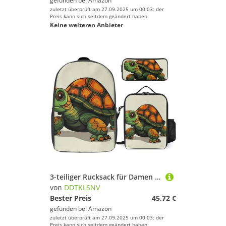
gefunden bei
Amazon
zuletzt überprüft am 27.09.2025 um 00:03; der
Preis kann sich seitdem geändert haben.
Keine weiteren Anbieter
3-teiliger Rucksack für Damen und Herren, leicht, lässig, Tagesrucksack, Schultertaschen-Set mit isolierter Lunchtasche und Federmäppchen, Cartoon-Schildkröten-Illustration
von
DDTKLSNV
Bester Preis
45,72 €
gefunden bei
Amazon
zuletzt überprüft am 27.09.2025 um 00:03; der
Preis kann sich seitdem geändert haben.