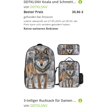
DDTKLSNV Koala und Schmetterling Make-up-Tasche, tragbare Reise-Kosmetiktasche, Reißverschluss, Make-up-Organizer, Kulturbeutel für Damen
von
DDTKLSNV
Bester Preis
30,86 €
gefunden bei
Amazon
zuletzt überprüft am 27.09.2025 um 00:03; der
Preis kann sich seitdem geändert haben.
Keine weiteren Anbieter
3-teiliger Rucksack für Damen und Herren, leicht, lässig, Tagesrucksack, Schultertaschen-Set mit isolierter Lunchtasche und Federmäppchen, Organizer, Wolf
von
DDTKLSNV