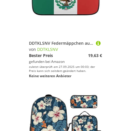
DDTKLSNV Federmäppchen aus Leder, wasserdicht, niedliches Federmäppchen, Reise-Kosmetiktasche, Make-up-Tasche, Organizer, Stifthalter für Männer und Frauen, Flagge von Mexiko
von
DDTKLSNV
Bester Preis
19,63 €
gefunden bei
Amazon
zuletzt überprüft am 27.09.2025 um 00:03; der
Preis kann sich seitdem geändert haben.
Keine weiteren Anbieter