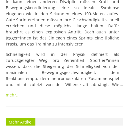
In kaum einer anderen Disziplin müssen Kraft und 
Bewegungskoordinierung eine so ideale Symbiose 
eingehen wie in den Sekunden eines 100-Meter-Laufes. 
Gute Sprinter*innen müssen ihre Geschwindigkeit schnell 
erreichen und diese möglichst lange halten. Dafür 
brauchrt es einen explosiven Antritt. Doch auch unter 
Jogger*innen ist das Einlegen eines Sprints eine übliche 
Praxis, um das Training zu intensivieren.
Schnelligkeit wird in der Physik definiert als 
zurückgelegter Weg pro Zeiteinheit. Sportler*innen 
wissen, dass die Steigerung der Schnelligkeit von der 
maximalen Bewegungsgeschwindigkeit, dem 
Reaktionstempo, dem neuromuskulären Zusammenspiel 
und nicht zuletzt von der Willenskraft abhängt. Wie 
schnell Läufer*innen sind, ist zudem davon abhängig, wie 
mehr...
gut die anaeroben Energiesysteme funktionieren und wie 
es um die Beweglichkeit sowie die Lauftechnik bestellt ist. 
Viele Langstrecken- und Marathonläufer*innen schenken 
vor allem dem Ausdauertraining Beachtung. Doch nicht 
nur die Entwicklung von Ausdauer, sondern auch die 
Mehr Artikel
Entwicklung von Kraft, Koordination und Schnelligkeit 