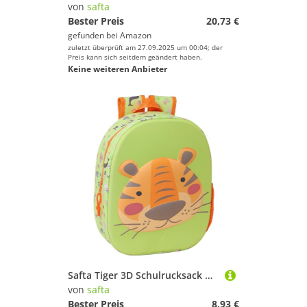
von
safta
Bester Preis
20,73 €
gefunden bei
Amazon
zuletzt überprüft am 27.09.2025 um 00:04; der
Preis kann sich seitdem geändert haben.
Keine weiteren Anbieter
Safta Tiger 3D Schulrucksack mit 3D-Design, anpassbar an den Wagen, ideal für Kinder verschiedener Altersgruppen, bequem und vielseitig, Qualität und Widerstandsfähigkeit, 27 x 10 x 33 cm, Lindgrün, M
von
safta
Bester Preis
8,93 €