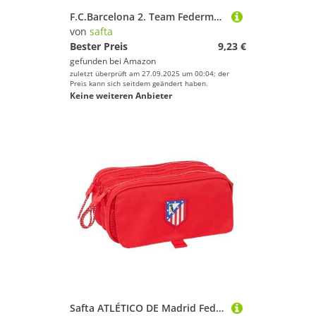
F.C.Barcelona 2. Team Federmäppchen mit Reißverschluss und Fach, Federmäppchen für Kinder, ideal für Kinder im Schulalter, bequem und vielseitig, Qualität und Widerstandsfähigkeit, 21 x 7 x 8 cm
von
safta
Bester Preis
9,23 €
gefunden bei
Amazon
zuletzt überprüft am 27.09.2025 um 00:04; der
Preis kann sich seitdem geändert haben.
Keine weiteren Anbieter
Safta ATLÉTICO DE Madrid Federmäppchen mit DREI Fächern, für Kinder, ideal für Kinder im Schulalter, bequem und vielseitig, Qualität und Widerstandsfähigkeit, 21,5 x 8 x 10 cm, Rot, rot, Estándar,