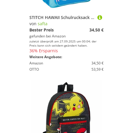
STITCH HAWAII Schulrucksack für Kinder, anpassbar an den Wagen, ideal für Kinder im Schulalter, bequem und vielseitig, Qualität und Widerstandsfähigkeit, 32 x 12 x 38 cm, Blau, blau, Estándar, Casual
von
safta
Bester Preis
34,50 €
gefunden bei
Amazon
zuletzt überprüft am 27.09.2025 um 00:04; der
Preis kann sich seitdem geändert haben.
36% Ersparnis
Weitere Angebote:
Amazon
34,50 €
OTTO
53,59 €