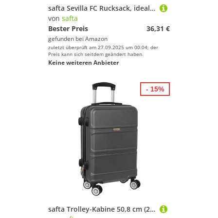
safta Sevilla FC Rucksack, ideal für Kinder verschiedener Altersgruppen, bequem und vielseitig, Qualität und Widerstandsfähigkeit, 34 x 15 x 43 cm, rot, M, Casual
von
safta
Bester Preis
36,31 €
gefunden bei
Amazon
zuletzt überprüft am 27.09.2025 um 00:04; der
Preis kann sich seitdem geändert haben.
Keine weiteren Anbieter
- 15%
safta Trolley-Kabine 50,8 cm (20 Zoll), Dunkelgrau, dunkelgrau, Estándar, Lässig