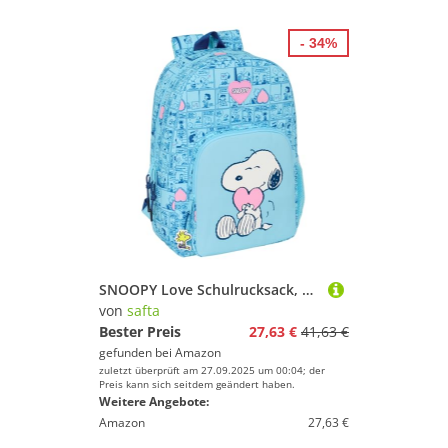
- 34%
SNOOPY Love Schulrucksack, anpassbar an Kinderwagen, ideal für Kinder verschiedener Altersgruppen, bequem und vielseitig, Qualität und Widerstandsfähigkeit, hellblau, M, Casual
von
safta
Bester Preis
27,63 €
41,63 €
gefunden bei
Amazon
zuletzt überprüft am 27.09.2025 um 00:04; der
Preis kann sich seitdem geändert haben.
Weitere Angebote:
Amazon
27,63 €