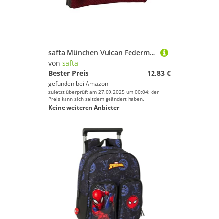
safta München Vulcan Federmäppchen, dreifach, für Kinder, ideal für Kinder im Schulalter, bequem und vielseitig, Qualität und Widerstandsfähigkeit, 22 x 3 x 12 cm, Schwarz, M, Lässig
von
safta
Bester Preis
12,83 €
gefunden bei
Amazon
zuletzt überprüft am 27.09.2025 um 00:04; der
Preis kann sich seitdem geändert haben.
Keine weiteren Anbieter