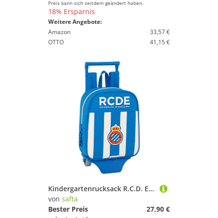
Preis kann sich seitdem geändert haben.
18% Ersparnis
Weitere Angebote:
Amazon
33,57 €
OTTO
41,15 €
Kindergartenrucksack R.C.D. Espanyol - Offiziell - mit Trolley Safta
von
safta
Bester Preis
27,90 €