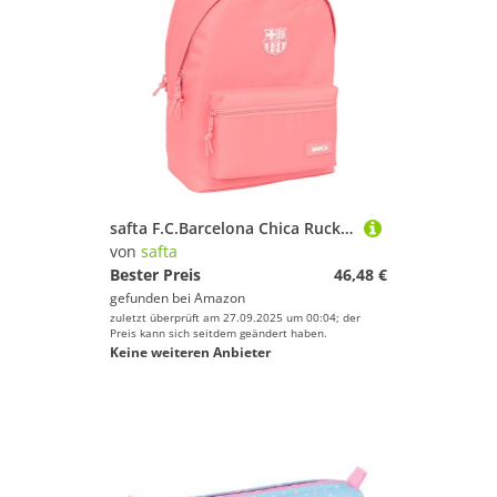
safta F.C.Barcelona Chica Rucksack für Laptops mit 39,6 cm (15,6 Zoll) und USB, ideal für Jugendliche verschiedener Altersgruppen, recycelter Stoff, bequem und vielseitig, Qualität und
von
safta
Bester Preis
46,48 €
gefunden bei
Amazon
zuletzt überprüft am 27.09.2025 um 00:04; der
Preis kann sich seitdem geändert haben.
Keine weiteren Anbieter