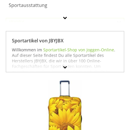
Sportausstattung
JBYJBX
Geschlecht
Sportartikel von JBYJBX
Preis
Willkommen im
Sportartikel-Shop von Joggen-Online
.
Auf dieser Seite findest Du alle Sportartikel des
Farbe
Herstellers JBYJBX, die wir in über 100 Online-
Fachgeschäften für Sport finden konnten. Um
gezielter zu suchen, kannst Du Dich auch direkt in
unseren Fachabteilungen für einzelne Sportarten
umschauen. Dort findest Du zum Beispiel alle
Produkte von
JBYJBX für die Sportart Sportausrüstung
zu bieten hat. Wenn Du dort nicht findest, was Du
suchst, stöbere doch einfach ja nach Deiner Sportart
in der jeweiligen Sportabteilung - wir haben für fast
jeden Sport ein breites Angebot - vom
Laufen
über
Fußball
bis hin zu
Fitness
und
Boxen
. In jedem Fall
wünschen wir Dir viel Spaß und Erfolg mit Deinem
Sport.