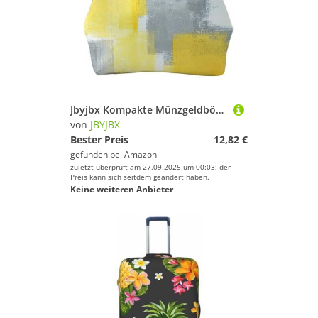
Jbyjbx Kompakte Münzgeldbörse, Motiv: abstrakter Kunstdruck, Grau und Gelb, niedlich, klein, mit Reißverschluss, mit Kussverschluss, für den täglichen Gebrauch und als Geschenk
von
JBYJBX
Bester Preis
12,82 €
gefunden bei
Amazon
zuletzt überprüft am 27.09.2025 um 00:03; der
Preis kann sich seitdem geändert haben.
Keine weiteren Anbieter