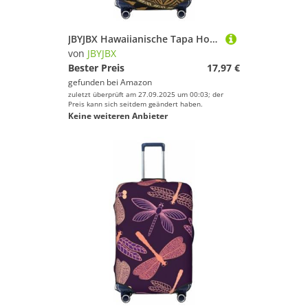
JBYJBX Hawaiianische Tapa Honu Schildkröte Druck Kofferhülle Gepäckschutz Waschbar Elastisch Modische Reiseausrüstung Abdeckung, Schwarz, Large
von
JBYJBX
Bester Preis
17,97 €
gefunden bei
Amazon
zuletzt überprüft am 27.09.2025 um 00:03; der
Preis kann sich seitdem geändert haben.
Keine weiteren Anbieter