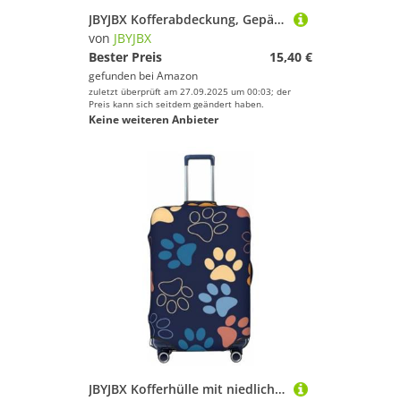
JBYJBX Kofferabdeckung, Gepäckschutz, waschbar, elastisch, modisch, mit Libellen-Motiv, Violett, Schwarz, Small
von
JBYJBX
Bester Preis
15,40 €
gefunden bei
Amazon
zuletzt überprüft am 27.09.2025 um 00:03; der
Preis kann sich seitdem geändert haben.
Keine weiteren Anbieter
JBYJBX Kofferhülle mit niedlichem Hundepfotenabdruck, waschbar, elastisch, modisch, Reiseausrüstung, Schwarz, Large