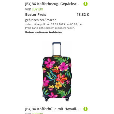
JBYJBX Kofferbezug, Gepäckschutz, waschbar, elastisch, modisch, Zitronen- und Blumendruck, Reiseausrüstung, Schwarz, X-Large
von
JBYJBX
Bester Preis
18,82 €
gefunden bei
Amazon
zuletzt überprüft am 27.09.2025 um 00:03; der
Preis kann sich seitdem geändert haben.
Keine weiteren Anbieter
JBYJBX Kofferhülle mit Hawaii-Blumendruck, Gepäckschutz, waschbar, elastisch, modische Reiseausrüstung, Schwarz, Small