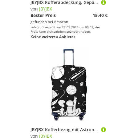
JBYJBX Kofferabdeckung, Gepäckschutz, waschbar, elastisch, modische Reiseausrüstung, Rot, Schwarz, Small
von
JBYJBX
Bester Preis
15,40 €
gefunden bei
Amazon
zuletzt überprüft am 27.09.2025 um 00:03; der
Preis kann sich seitdem geändert haben.
Keine weiteren Anbieter
JBYJBX Kofferbezug mit Astronauten-Druck, waschbar, elastisch, modisch, Reiseausrüstung, Schwarz, Large
von
JBYJBX