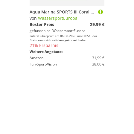
Aqua Marina SPORTS III Coral Adjustable Alu Paddel Paddle 175-220cm 3-teilig
von
WassersportEuropa
Bester Preis
29,99 €
gefunden bei
WassersportEuropa
zuletzt überprüft am 06.08.2026 um 00:51; der
Preis kann sich seitdem geändert haben.
21% Ersparnis
Weitere Angebote:
Amazon
31,99 €
Fun-Sport-Vision
38,00 €