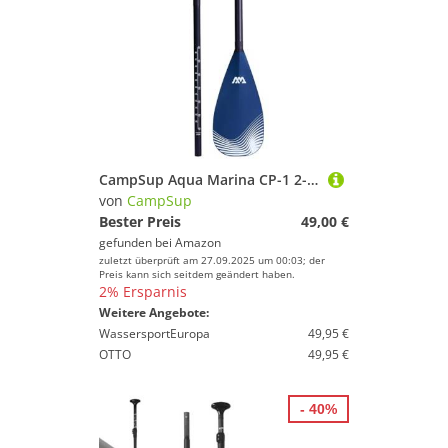
CampSup Aqua Marina CP-1 2-teiliges verstellbares Kajakpaddel Kanupaddel
von
CampSup
Bester Preis
49,00 €
gefunden bei
Amazon
zuletzt überprüft am 27.09.2025 um 00:03; der
Preis kann sich seitdem geändert haben.
2% Ersparnis
Weitere Angebote:
WassersportEuropa
49,95 €
OTTO
49,95 €
- 40%