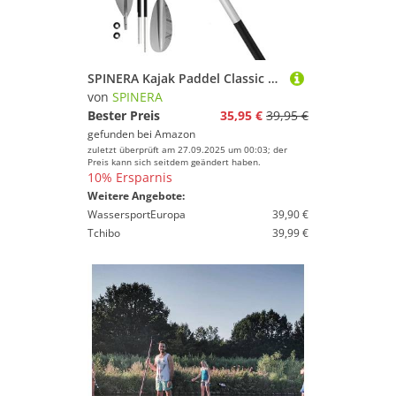
SPINERA Kajak Paddel Classic 240cm – 4-teilig, Aluminium Schaft, PP+40% FG Schlagblatt, zerlegbar & leicht – für Einsteiger & Fortgeschrittene– Farbe Grey – Robustes Allround Paddle
von
SPINERA
Bester Preis
35,95 €
39,95 €
gefunden bei
Amazon
zuletzt überprüft am 27.09.2025 um 00:03; der
Preis kann sich seitdem geändert haben.
10% Ersparnis
Weitere Angebote:
WassersportEuropa
39,90 €
Tchibo
39,99 €