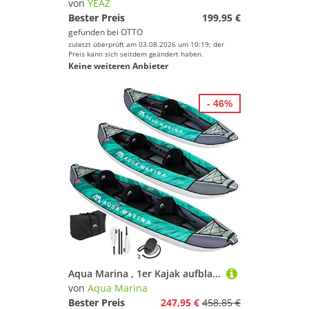
von
YEAZ
Bester Preis
199,95 €
gefunden bei
OTTO
zuletzt überprüft am 03.08.2026 um 10:19; der
Preis kann sich seitdem geändert haben.
Keine weiteren Anbieter
- 46%
Aqua Marina , 1er Kajak aufblasbar im Set Laxo-285 2022 9‘4“ 1 Person Paddelboot Kanu mit Paddel, Pumpe, Rucksack 285 x 90 cm
von
Aqua Marina
Bester Preis
247,95 €
458,85 €