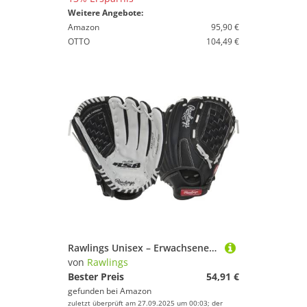
Weitere Angebote:
Amazon
95,90 €
OTTO
104,49 €
Rawlings Unisex – Erwachsene RSB130GB-0/3 13 BSK/NFC Softball-Handschuh, Schwarz/Grau, 13 inch
von
Rawlings
Bester Preis
54,91 €
gefunden bei
Amazon
zuletzt überprüft am 27.09.2025 um 00:03; der