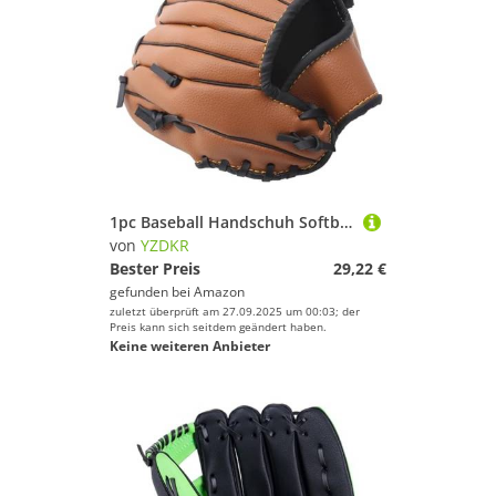
1pc Baseball Handschuh Softball Übung Ausrüstung Größe 9,5/10,5/11,5/12,5 Erwachsene Zug Liefert Outdoor Sport für Baseball(Brown,12.5 inch)
von
YZDKR
Bester Preis
29,22 €
gefunden bei
Amazon
zuletzt überprüft am 27.09.2025 um 00:03; der
Preis kann sich seitdem geändert haben.
Keine weiteren Anbieter