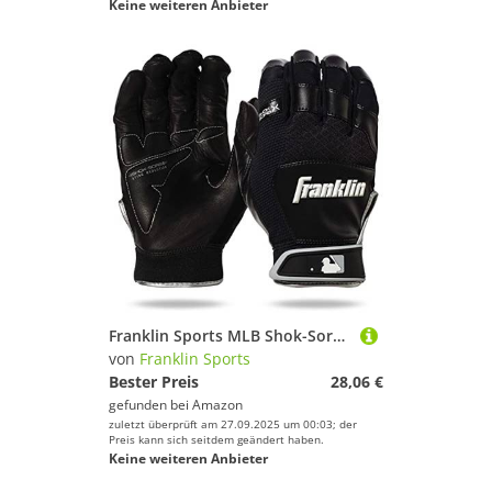
Keine weiteren Anbieter
Franklin Sports MLB Shok-Sorb X Baseball Batting Handschuhe, Shok-Sorb X Batting Gloves - Black/Black - Adult X-Large, schwarz/schwarz, Erwachsene X-Large
von
Franklin Sports
Bester Preis
28,06 €
gefunden bei
Amazon
zuletzt überprüft am 27.09.2025 um 00:03; der
Preis kann sich seitdem geändert haben.
Keine weiteren Anbieter