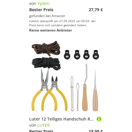
von
Yplkm
Bester Preis
27,79 €
gefunden bei
Amazon
zuletzt überprüft am 27.09.2025 um 00:03; der
Preis kann sich seitdem geändert haben.
Keine weiteren Anbieter
Luter 12 Teiliges Handschuh Reparatur Set, Baseballhandschuh Reparaturset Enthält Streifen, Baseballhandschuh-Spitzeneinfädler Schnürwerkzeuge mit Box Baseball- und Softballhandschuh-Zubehör
von
LUTER
Bester Preis
18,99 €