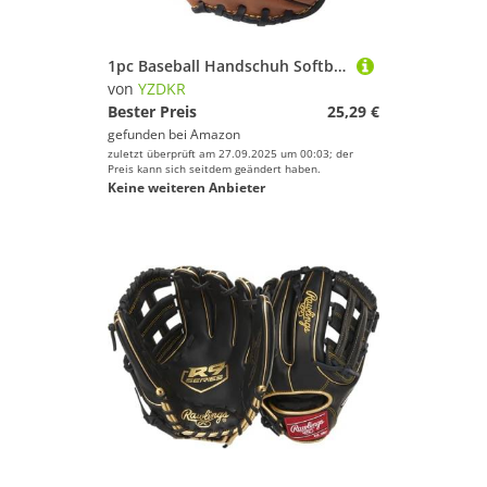
1pc Baseball Handschuh Softball Übung Ausrüstung Größe 9,5/10,5/11,5/12,5 Erwachsene Zug Liefert Outdoor Sport für Baseball(Brown,10.5 inch)
von
YZDKR
Bester Preis
25,29 €
gefunden bei
Amazon
zuletzt überprüft am 27.09.2025 um 00:03; der
Preis kann sich seitdem geändert haben.
Keine weiteren Anbieter