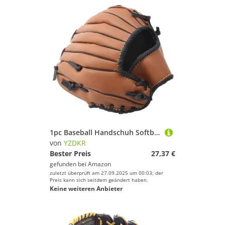
1pc Baseball Handschuh Softball Übung Ausrüstung Größe 9,5/10,5/11,5/12,5 Erwachsene Zug Liefert Outdoor Sport für Baseball(Brown,11.5 inch)
von
YZDKR
Bester Preis
27,37 €
gefunden bei
Amazon
zuletzt überprüft am 27.09.2025 um 00:03; der
Preis kann sich seitdem geändert haben.
Keine weiteren Anbieter