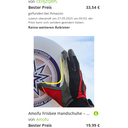
von
CEHJZQRPL
Bester Preis
33,54 €
gefunden bei
Amazon
zuletzt überprüft am 27.09.2025 um 00:03; der
Preis kann sich seitdem geändert haben.
Keine weiteren Anbieter
Amofu Frisbee Handschuhe – Ultimativer Griff und Reibung, Outdoor-Training und Laufen, bequem, atmungsaktiv, schnell trocknend, verschleißfest und rutschfeste Handschuhe (groß, blau)
von
Amofu
Bester Preis
19,99 €