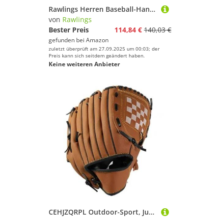
Rawlings Herren Baseball-Handschuh der R9-Serie, Größen 29,2 cm – 32,4 cm, 2-teiliges solides Netz | Schwarz/Gold, 12" | Pitcher
von
Rawlings
Bester Preis
114,84 €
140,03 €
gefunden bei
Amazon
zuletzt überprüft am 27.09.2025 um 00:03; der
Preis kann sich seitdem geändert haben.
Keine weiteren Anbieter
CEHJZQRPL Outdoor-Sport, Jugend, Erwachsene, Linkshänder, Training, Softball, Baseball-Handschuhe, for, Männer, Frauen, Trainingshandschuhe, verstellbar und bequem(Brown,M)