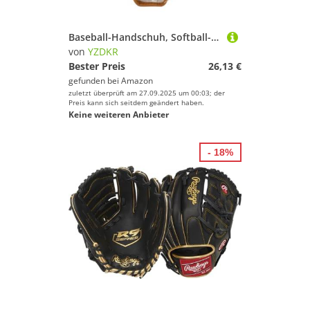
Baseball-Handschuh, Softball-Übungsausrüstung, Linke Hand, for Erwachsene, Männer, Frauen, Training, Outdoor-Sportarten für Baseball(Brown,10.5 inches)
von
YZDKR
Bester Preis
26,13 €
gefunden bei
Amazon
zuletzt überprüft am 27.09.2025 um 00:03; der
Preis kann sich seitdem geändert haben.
Keine weiteren Anbieter
- 18%