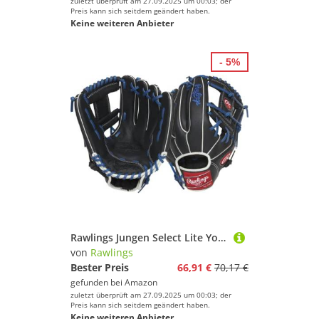
zuletzt überprüft am 27.09.2025 um 00:03; der
Preis kann sich seitdem geändert haben.
Keine weiteren Anbieter
- 5%
Rawlings Jungen Select Lite Youth Baseballhandschuh | Pro Player Modelle | Größen 26,7 cm – 31,1 cm | mehrere Stile Handschuh, BO Bichette | Schwarz, 11.5" | Infield
von
Rawlings
Bester Preis
66,91 €
70,17 €
gefunden bei
Amazon
zuletzt überprüft am 27.09.2025 um 00:03; der
Preis kann sich seitdem geändert haben.
Keine weiteren Anbieter