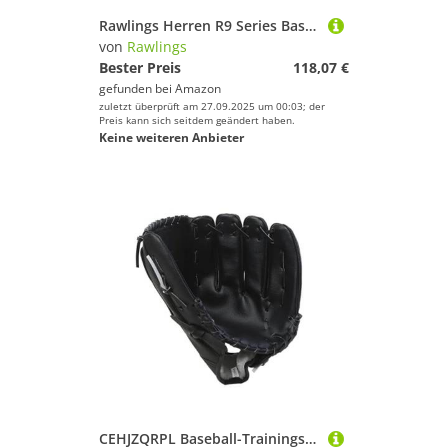
Rawlings Herren R9 Series Baseball Glove | Sizes 11.5"-12.75" | Multiple Styles Handschuh, H-Web | Schwarz/Gold, 11.75" | Utility
von
Rawlings
Bester Preis
118,07 €
gefunden bei
Amazon
zuletzt überprüft am 27.09.2025 um 00:03; der
Preis kann sich seitdem geändert haben.
Keine weiteren Anbieter
CEHJZQRPL Baseball-Trainingshandschuhe, Softball-Handschuhe für Outdoor-Sportarten und professionelle Kinder und Erwachsene – 40 verstellbar, bequem (Schwarz, 11,5 Zoll)