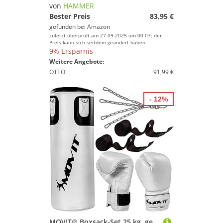
von
HAMMER
Bester Preis
83,95 €
gefunden bei
Amazon
zuletzt überprüft am 27.09.2025 um 00:03; der
Preis kann sich seitdem geändert haben.
9% Ersparnis
Weitere Angebote:
OTTO
91,99 €
- 12%
MOVIT® Boxsack-Set 25 kg, gefüllt, inkl. Boxsack (Höhe 80cm x Durchmesser 30cm), 12 oz Boxhandschuhe, Boxbandagen, für Erwachsene, Boxing Boxen, weiß