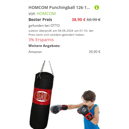
HOMCOM Punchingball 126-144cm mit Ständer Boxbirne Boxhandschuhen Pumpe Speedball (Boxständer, 1-tlg., Boxsack), höhenverstellbar, Schwarz
von
HOMCOM
Bester Preis
38,90 €
60,90 €
gefunden bei
OTTO
zuletzt überprüft am 08.08.2026 um 01:16; der
Preis kann sich seitdem geändert haben.
3% Ersparnis
Weitere Angebote:
Amazon
39,90 €