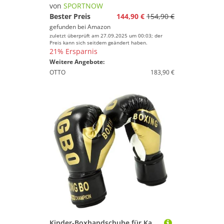
von
SPORTNOW
Bester Preis
144,90 €
154,90 €
gefunden bei
Amazon
zuletzt überprüft am 27.09.2025 um 00:03; der
Preis kann sich seitdem geändert haben.
21% Ersparnis
Weitere Angebote:
OTTO
183,90 €
Kinder-Boxhandschuhe für Kampfsport, Boxhandschuhe Kind Jungens Mädchen, Kinder Boxhandschuhe für Muay Thai, MMA Kickboxen Sandsack Boxsack Kampfsport, Box Handschuhe für Kinder von 3-10 Jahre