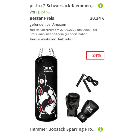
pistro 2 Schwersack-Klemmen, Boxsack-Aufhänger, Stahlhalterung, 18 cm, für Box-Trainingsgeräte
von
pistro
Bester Preis
30,34 €
gefunden bei
Amazon
zuletzt überprüft am 27.09.2025 um 00:03; der
Preis kann sich seitdem geändert haben.
Keine weiteren Anbieter
- 24%
Hammer Boxsack Sparring Pro (Set, 3-tlg., mit Sprungseil, mit Boxhandschuhen)