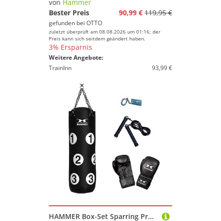
von
Hammer
Bester Preis
90,99 €
119,95 €
gefunden bei
OTTO
zuletzt überprüft am 08.08.2026 um 01:16; der
Preis kann sich seitdem geändert haben.
3% Ersparnis
Weitere Angebote:
TrainInn
93,99 €
HAMMER Box-Set Sparring Professional - Boxsack Set, Gefüllt, 80 cm, nummeriert mit Trefferflächen, Boxhandschuhe 10 oz, Springseil, Profi-Deckenhacken