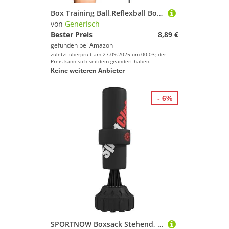
Box Training Ball,Reflexball Boxzubehör Für Training - Fitnessgerät Für Indoor Und Outdoor
von
Generisch
Bester Preis
8,89 €
gefunden bei
Amazon
zuletzt überprüft am 27.09.2025 um 00:03; der
Preis kann sich seitdem geändert haben.
Keine weiteren Anbieter
- 6%
SPORTNOW Boxsack Stehend, 65-175 cm Standboxsack Kickboxsack Punchingsack mit Saugfuß, Boxbandagen, Boxtraining Geräte für Boxen, Kickboxen, Kunststoff, Schwarz