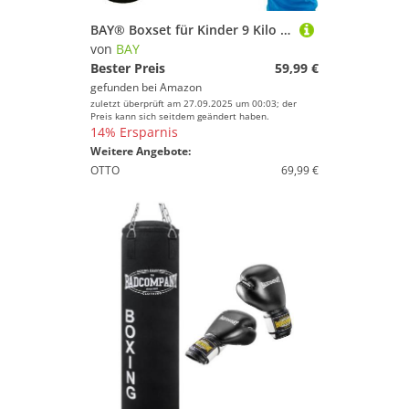
BAY® Boxset für Kinder 9 Kilo gefüllt, Box-Set Sandsack Boxsack + Boxhandschuhe, Kids Junior Teens, schwarz/rot, fertig + Stahlkette, 80x25 cm
von
BAY
Bester Preis
59,99 €
gefunden bei
Amazon
zuletzt überprüft am 27.09.2025 um 00:03; der
Preis kann sich seitdem geändert haben.
14% Ersparnis
Weitere Angebote:
OTTO
69,99 €