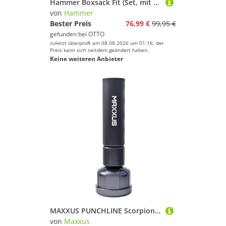
Hammer Boxsack Fit (Set, mit Boxhandschuhen)
von
Hammer
Bester Preis
76,99 €
99,95 €
gefunden bei
OTTO
zuletzt überprüft am 08.08.2026 um 01:16; der
Preis kann sich seitdem geändert haben.
Keine weiteren Anbieter
MAXXUS PUNCHLINE Scorpion 170 Standboxsack - Freistehender, Erwachsene, Befüllbar, 170 cm - Boxsack Stehend, Boxpartner, Boxing Trainer, Punching Bag, Punchingsäcke, Boxen, Kampfsport, Training, MMA
von
Maxxus