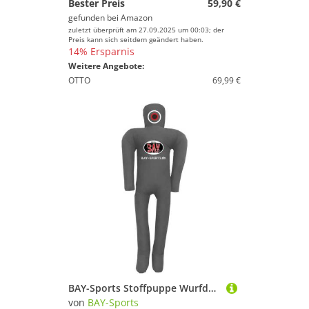
Bester Preis
59,90 €
gefunden bei
Amazon
zuletzt überprüft am 27.09.2025 um 00:03; der
Preis kann sich seitdem geändert haben.
14% Ersparnis
Weitere Angebote:
OTTO
69,99 €
BAY-Sports Stoffpuppe Wurfdummy gefüllt Ringerpuppe Judo MMA Krav Maga 150 cm, Fertig gefüllt, 160 cm, ca. 15 kg, Wrestling Dummie Ju Jutsu
von
BAY-Sports