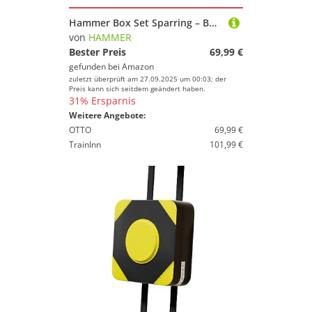
Hammer Box Set Sparring – Boxsack gefüllt 80 cm mit nummerierten Trefferflächen + Boxhandschuhe 10 oz – Inkl. Drehwirbel für sichere Aufhängung
von
HAMMER
Bester Preis
69,99 €
gefunden bei
Amazon
zuletzt überprüft am 27.09.2025 um 00:03; der
Preis kann sich seitdem geändert haben.
31% Ersparnis
Weitere Angebote:
OTTO
69,99 €
TrainInn
101,99 €