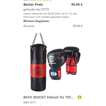
Bester Preis
99,90 €
gefunden bei
OTTO
zuletzt überprüft am 08.08.2026 um 01:16; der
Preis kann sich seitdem geändert haben.
Weitere Angebote:
Amazon
99,90 €
BAY® BOXSET Kidsset für TEENS 9 Kilo gefüllt 85x28 cm, Box-Set Sandsack Boxsack + Boxhandschuhe, Kinder Kids Junior Teens, schwarz/rot, fertig + Stahlkette, Box Set Kids Set Kinderset Boxen Box Handschuhe
von
BAY