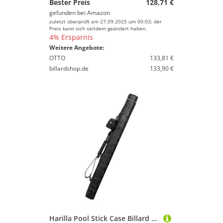
Bester Preis
128,71 €
gefunden bei
Amazon
zuletzt überprüft am 27.09.2025 um 00:03; der
Preis kann sich seitdem geändert haben.
4% Ersparnis
Weitere Angebote:
OTTO
133,81 €
billardshop.de
133,90 €
Harilla Pool Stick Case Billard Stick Tragetaste 2 Löcher Professional mit Reißverschluss Anti -Scratch Billard Zubehör Pool Cue Tasche, Schwarz