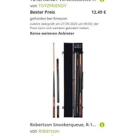
von
TOYZFRIENDY
Bester Preis
12,49 €
gefunden bei
Amazon
zuletzt überprüft am 27.09.2025 um 00:03; der
Preis kann sich seitdem geändert haben.
Keine weiteren Anbieter
Robertson Snookerqueue, R-1, Profi Snooker Cue 2-teilig mit Verlängerung, Eschenholz, 9 mm Tip, Naturholzdekor, im Set mit Koffer oderTasche
von
Robertson