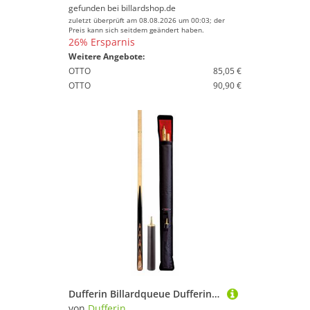
gefunden bei
billardshop.de
zuletzt überprüft am 08.08.2026 um 00:03; der
Preis kann sich seitdem geändert haben.
26% Ersparnis
Weitere Angebote:
OTTO
85,05 €
OTTO
90,90 €
Dufferin Billardqueue Dufferin Queue Snooker Set - Snooker Zubehör, Hochwertiges Dufferin Snooker Queue
von
Dufferin