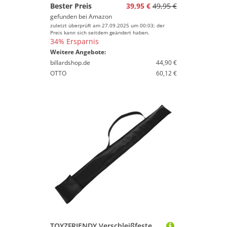
Bester Preis
39,95 €
49,95 €
gefunden bei
Amazon
zuletzt überprüft am 27.09.2025 um 00:03; der
Preis kann sich seitdem geändert haben.
34% Ersparnis
Weitere Angebote:
billardshop.de
44,90 €
OTTO
60,12 €
TOYZFRIENDY Verschleißfeste Billard Queue Tasche Pool Queue Schutzhülle Leicht Tragbar Multifunktionale Lagerungstasche Für Snooker Und Poolbillard Spieler