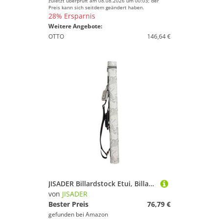
zuletzt überprüft am 08.08.2026 um 00:03; der
Preis kann sich seitdem geändert haben.
28% Ersparnis
Weitere Angebote:
OTTO
146,64 €
JISADER Billardstock Etui, Billardstock Tragetasche mit 2 Löchern, Organisation von Billardzubehör, Aufbewahrungstasche für Billardqueues, Grau
von
JISADER
Bester Preis
76,79 €
gefunden bei
Amazon