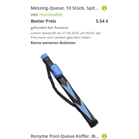
Messing-Queue, 10 Stück, Spitze, Billard, Snooker, Werkzeug, Ferrules, Reparaturpool (11 mm)
von
Honseadek
Bester Preis
5,54 €
gefunden bei
Amazon
zuletzt überprüft am 27.09.2025 um 00:03; der
Preis kann sich seitdem geändert haben.
Keine weiteren Anbieter
Ronyme Pool-Queue-Koffer, Billard-Pool-Queue-Stick, Tragetasche, kompakt, tragbar, PU-, Pool-Queue-Tasche, Pool-Queue-Aufbewahrungstasche, Blau Schwarz