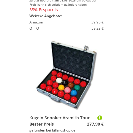
zuletzt überprüft am 08.08.2026 um 00:03; der
Preis kann sich seitdem geändert haben.
35% Ersparnis
Weitere Angebote:
Amazon
39,98 €
OTTO
59,23 €
Kugeln Snooker Aramith Tournament 1-G 52,4mm inkl. Koffer
Bester Preis
277,90 €
gefunden bei
billardshop.de