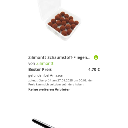
Zilimontt Schaumstoff-Fliegenbinden-Köderbälle, Angelpose, 8–10 mm, wasserdichte Faser, Sichtanzeiger, leuchtende Farben, für Fliegenhaken und Köder, geeignet für verschiedene Fischarten, Braun
von
Zilimontt
Bester Preis
4,70 €
gefunden bei
Amazon
zuletzt überprüft am 27.09.2025 um 00:03; der
Preis kann sich seitdem geändert haben.
Keine weiteren Anbieter