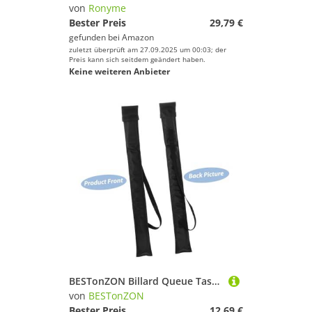
von
Ronyme
Bester Preis
29,79 €
gefunden bei
Amazon
zuletzt überprüft am 27.09.2025 um 00:03; der
Preis kann sich seitdem geändert haben.
Keine weiteren Anbieter
BESTonZON Billard Queue Tasche PU Leichtes Pool Queue Tragetasche Schutz für Billardqueues Snooker Cue Aufbewahrungstasche Langlebig und Transportabel für Spieler
von
BESTonZON
Bester Preis
12,69 €