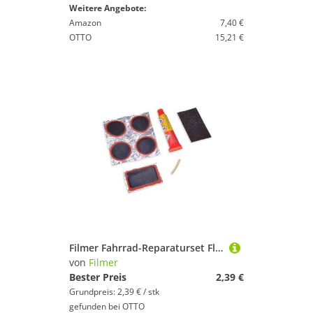
Weitere Angebote:
Amazon
7,40 €
OTTO
15,21 €
Filmer Fahrrad-Reparaturset Flickzeug & Reparatur - Set 10-tlg. 45001, 1-St.
von
Filmer
Bester Preis
2,39 €
Grundpreis: 2,39 € / stk
gefunden bei
OTTO