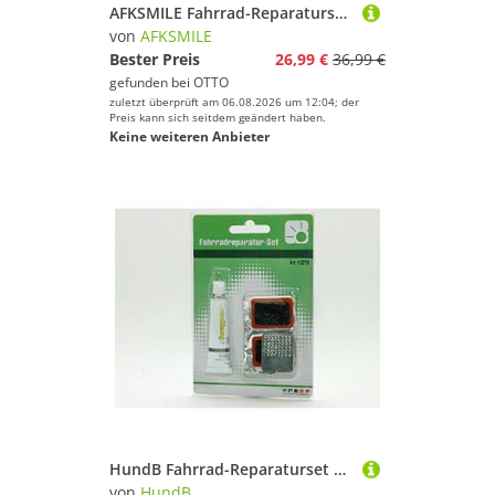
AFKSMILE Fahrrad-Reparaturset Fahrrad-Reparaturset,Reifenreparaturset und Fahrradpumpe mit 120 PSI, 26-St., 16-in-1-Multifunktionswerkzeug,Tragbares Flickzeug,Notfall-Werkzeugset
von
AFKSMILE
Bester Preis
26,99 €
36,99 €
gefunden bei
OTTO
zuletzt überprüft am 06.08.2026 um 12:04; der
Preis kann sich seitdem geändert haben.
Keine weiteren Anbieter
HundB Fahrrad-Reparaturset Fahrrad-Reparatur-Set 7-teilig Schwarz Pannenhelfer, Set, 7-St., Fahrrad-Reparatur-Set, Reparaturkit Flickzeug Werkzeugset Pannenhilfe Fahrradset Reparaturset
von
HundB