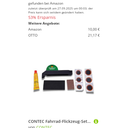
gefunden bei
Amazon
zuletzt überprüft am 27.09.2025 um 00:03; der
Preis kann sich seitdem geändert haben.
53% Ersparnis
Weitere Angebote:
Amazon
10,00 €
OTTO
21,17 €
CONTEC Fahrrad-Flickzeug-Set Patch.it, Flickset für Reifen & Schlauch, Reparatur, Reparaturset, Selbstklebend, Reifenheber Pannen Hilfe für unterwegs
von
CONTEC