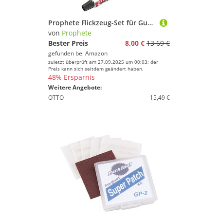
Prophete Flickzeug-Set für Gummi & PVC – Reparaturset für Fahrradschläuche, Planen, Luftmatratzen, Regenkleidung & mehr – inkl. Vulkanisierlösung & Flicken
von
Prophete
Bester Preis
8,00 €
13,69 €
gefunden bei
Amazon
zuletzt überprüft am 27.09.2025 um 00:03; der
Preis kann sich seitdem geändert haben.
48% Ersparnis
Weitere Angebote:
OTTO
15,49 €