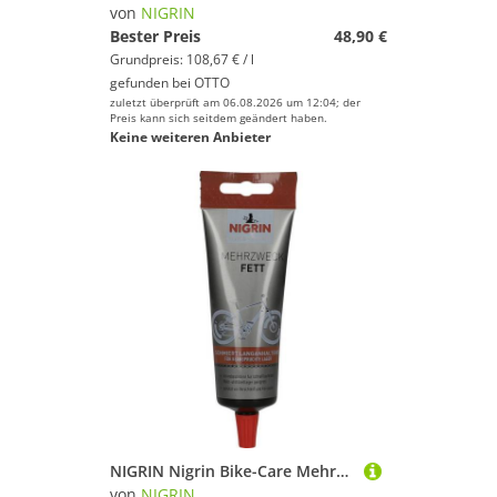
Mountainbikes
von
NIGRIN
Rennräder
Bester Preis
48,90 €
Grundpreis: 108,67 € / l
Tandem-Bikes
gefunden bei
OTTO
Trekkingräder
zuletzt überprüft am 06.08.2026 um 12:04; der
Preis kann sich seitdem geändert haben.
Keine weiteren Anbieter
Marke
Geschlecht
Preis
% Sale
Farbe
NIGRIN Nigrin Bike-Care Mehrzweck-Fett 100ml Grundreiniger
von
NIGRIN