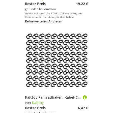
Bester Preis
19,22 €
gefunden bei
Amazon
zuletzt überprüft am 27.09.2025 um 00:03; der
Preis kann sich seitdem geändert haben.
Keine weiteren Anbieter
Kalttoy Fahrradhaken, Kabel-Clip, Schaltung, Bremskabel, Befestigungsschnalle für Rennrad, Faltrad
von
Kalttoy
Bester Preis
6,47 €