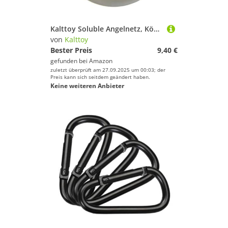
Sportbekleidung
Sportschuhe
Kalttoy Soluble Angelnetz, Ködertasche, 5 m, PVA-Netz, Angelstrumpf, Ködertasche
Squash
von
Kalttoy
Bester Preis
9,40 €
Surfen
gefunden bei
Amazon
Tauchen & Schnorcheln
zuletzt überprüft am 27.09.2025 um 00:03; der
Preis kann sich seitdem geändert haben.
Tennis
Keine weiteren Anbieter
Tischtennis
Turnen & Gymnastik
Volleyball
Wakeboarding
Wakeskating
Wandern
Windsurfing
Yoga
Kalttoy