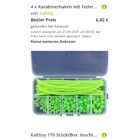
4 x Karabinerhaken mit Federn, für Klettern, Camping, Wandern, Angeln
Geschlecht
von
Kalttoy
Bester Preis
6,82 €
Preis
gefunden bei
Amazon
zuletzt überprüft am 27.09.2025 um 00:03; der
Farbe
Preis kann sich seitdem geändert haben.
Keine weiteren Anbieter
Kalttoy 170 Stück/Box, leuchtende Angelperlen, ovale Form, Nacht, leuchtendes Röhren-Set, Angelhülsen, Angelhaken, Angelschnur, Zubehör