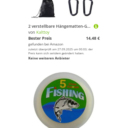
Sport.
Kampfsport
Kanu-Sport
Kiteboarden
2 verstellbare Hängematten-Gurte, Outdoor-Camping-Zubehör, einfach zu bedienen
Klettern & Bouldern
von
Kalttoy
Laufen
Bester Preis
14,48 €
gefunden bei
Amazon
Leichtathletik
zuletzt überprüft am 27.09.2025 um 00:03; der
Radsport
Preis kann sich seitdem geändert haben.
Keine weiteren Anbieter
Rudern
Schwimmen
Segeln
Skateboarding
Ski
Snooker
Snowboard
Sportausrüstung
Sportausstattung