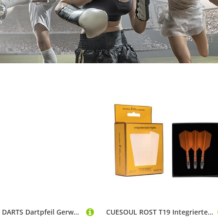
TARGET DARTS Dartpfeil Gerwyn Price Iceman Challenger 18 gr Professional Tungsten Darts Set
CUESOUL ROST T19 Integrierter Dartschaft und Flight Slim Shape, 3er-Set