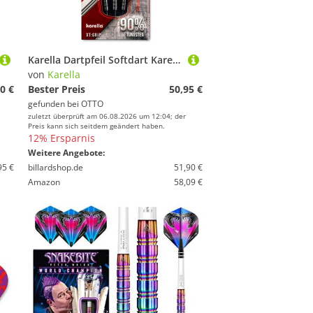
Karella Dartpfeil Softdart Karella HiPower schwarz, 90% Tungsten, 18g oder 20g
von
Karella
0 €
Bester Preis
50,95 €
gefunden bei
OTTO
zuletzt überprüft am 06.08.2026 um 12:04; der
Preis kann sich seitdem geändert haben.
12% Ersparnis
Weitere Angebote:
95 €
billardshop.de
51,90 €
Amazon
58,09 €