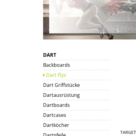
DART
Backboards
Dart Flys
Dart Griffstücke
Dartausrüstung
Dartboards
Dartcases
Dartköcher
Dartpfeile