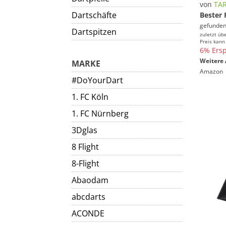
von
TA
Dartschäfte
Bester 
gefunden
Dartspitzen
zuletzt üb
Preis kann
6% Ersp
Weitere 
MARKE
Amazon
#DoYourDart
1. FC Köln
1. FC Nürnberg
3Dglas
8 Flight
8-Flight
Abaodam
abcdarts
ACONDE