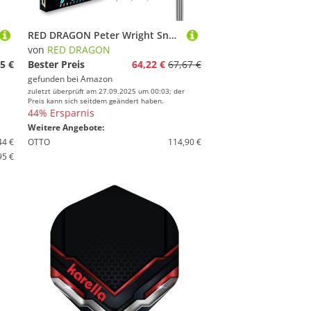
RED DRAGON Peter Wright Snakebite Mamba 2: 22g Tungsten Darts mit Flights und Schäfte
von
RED DRAGON
5 €
Bester Preis
64,22 €
67,67 €
gefunden bei
Amazon
zuletzt überprüft am 27.09.2025 um 00:03; der
Preis kann sich seitdem geändert haben.
44% Ersparnis
Weitere Angebote:
44 €
OTTO
114,90 €
95 €