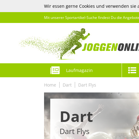
Wir essen gerne Cookies und verwenden sie 
Mit unserer Sportartikel-Suche findest Du die Angebot
Laufmagazin
Home
Dart
Dart Flys
Dart
Dart Flys