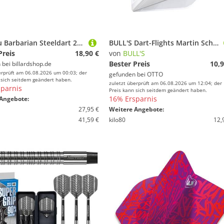
Winmau Barbarian Steeldart 2302 20 g, 22 g und 24 g
BULL'S Dart-Flights Martin Schindler L-Style Pro Flight weiß, Dartflight Pro
Preis
18,90 €
von
BULL'S
Bester Preis
10,9
 bei
billardshop.de
erprüft am 06.08.2026 um 00:03; der
gefunden bei
OTTO
 sich seitdem geändert haben.
zuletzt überprüft am 06.08.2026 um 12:04; der
parnis
Preis kann sich seitdem geändert haben.
16% Ersparnis
Angebote:
27,95 €
Weitere Angebote:
41,59 €
kilo80
12,