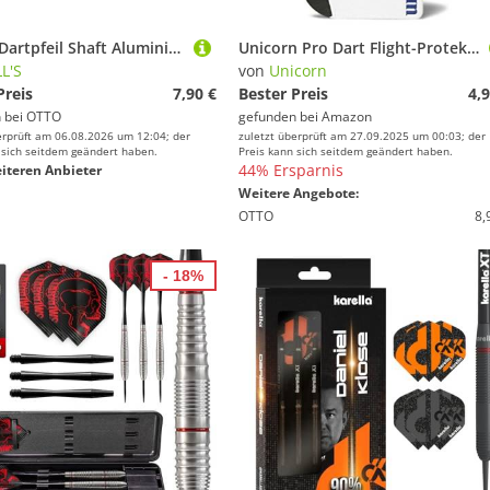
BULL'S Dartpfeil Shaft Aluminiumring schwarz
Unicorn Pro Dart Flight-Protektoren | leichtes Aluminium | Natur | 3 Stück pro Packung
L'S
von
Unicorn
Preis
7,90 €
Bester Preis
4,9
 bei
OTTO
gefunden bei
Amazon
erprüft am 06.08.2026 um 12:04; der
zuletzt überprüft am 27.09.2025 um 00:03; der
 sich seitdem geändert haben.
Preis kann sich seitdem geändert haben.
44% Ersparnis
iteren Anbieter
Weitere Angebote:
OTTO
8,
- 18%