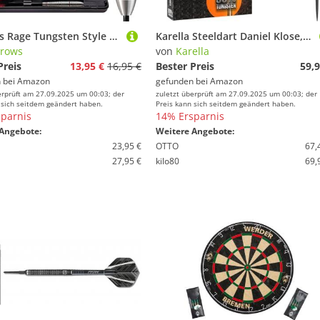
Harrows Rage Tungsten Style Darts | Steeldarts-Set mit Tragetasche | 21g, 22g, 23g & 24g| Enthält Speedline-Schäfte und 100-Mikron-Rage-Flights (21g)
Karella Steeldart Daniel Klose, 90% Tungsten, 24 g, 2 Flight Sets, 3 Pfeile mit Metallspitze, für Klassische Dartscheibe, Dartboard
rows
von
Karella
Preis
13,95 €
16,95 €
Bester Preis
59,9
 bei
Amazon
gefunden bei
Amazon
erprüft am 27.09.2025 um 00:03; der
zuletzt überprüft am 27.09.2025 um 00:03; der
 sich seitdem geändert haben.
Preis kann sich seitdem geändert haben.
parnis
14% Ersparnis
Angebote:
Weitere Angebote:
23,95 €
OTTO
67,
27,95 €
kilo80
69,