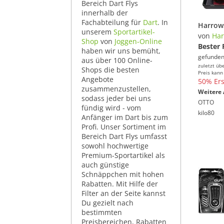
Bereich Dart Flys
innerhalb der
Fachabteilung für
Dart
. In
unserem
Sportartikel-
von
Har
Shop
von
Joggen-Online
Bester 
haben wir uns bemüht,
gefunden
aus über 100 Online-
zuletzt üb
Shops die besten
Preis kann
Angebote
50% Ers
zusammenzustellen,
Weitere 
sodass jeder bei uns
OTTO
fündig wird - vom
kilo80
Anfänger im Dart bis zum
Profi. Unser Sortiment im
Bereich Dart Flys umfasst
sowohl hochwertige
Premium-Sportartikel als
auch günstige
Schnäppchen mit hohen
Rabatten. Mit Hilfe der
Filter an der Seite kannst
Du gezielt nach
bestimmten
Preisbereichen, Rabatten