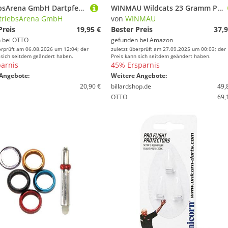
VertriebsArena GmbH Dartpfeil HSV Dartpfeile 3er Set im Etui
WINMAU Wildcats 23 Gramm Profi Wolfram Steeltip Dartpfeile Set mit Flights und Schäfte
triebsArena GmbH
von
WINMAU
Preis
19,95 €
Bester Preis
37,9
 bei
OTTO
gefunden bei
Amazon
erprüft am 06.08.2026 um 12:04; der
zuletzt überprüft am 27.09.2025 um 00:03; der
 sich seitdem geändert haben.
Preis kann sich seitdem geändert haben.
arnis
45% Ersparnis
Angebote:
Weitere Angebote:
20,90 €
billardshop.de
49,
OTTO
69,