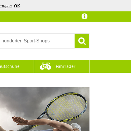
mungen
.
OK
aufschuhe
Fahrräder