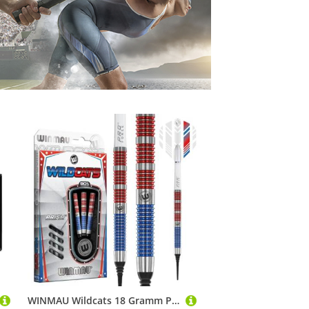
WINMAU Wildcats 18 Gramm Profi Wolfram Softip Dartpfeile Set mit Flights und Schäfte