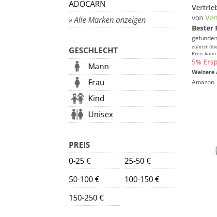
ADOCARN
von
Ver
» Alle Marken anzeigen
Bester 
gefunden
zuletzt üb
GESCHLECHT
Preis kann
5% Ersp
Mann
Weitere 
Frau
Amazon
Kind
Unisex
PREIS
0-25 €
25-50 €
50-100 €
100-150 €
150-250 €