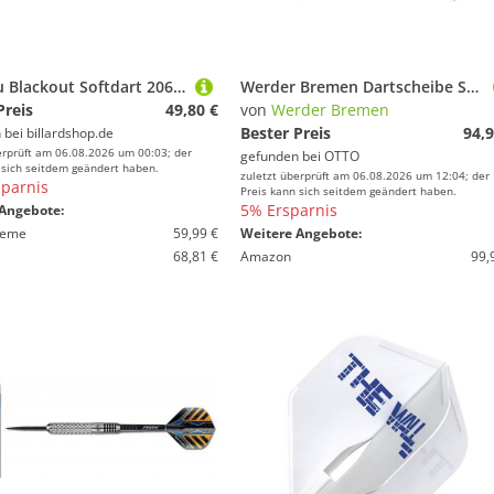
Winmau Blackout Softdart 2061 18 g oder 20 g
Werder Bremen Dartscheibe SV Werder Bremen Dart-Set Werder
Preis
49,80 €
von
Werder Bremen
Bester Preis
94,9
 bei
billardshop.de
erprüft am 06.08.2026 um 00:03; der
gefunden bei
OTTO
 sich seitdem geändert haben.
zuletzt überprüft am 06.08.2026 um 12:04; der
parnis
Preis kann sich seitdem geändert haben.
5% Ersparnis
Angebote:
ieme
59,99 €
Weitere Angebote:
68,81 €
Amazon
99,