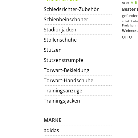
von
Adi
Schiedsrichter-Zubehör
Bester 
gefunden
Schienbeinschoner
zuletzt üb
Preis kann
Stadionjacken
Weitere 
OTTO
Stollenschuhe
Stutzen
Stutzenstrümpfe
Torwart-Bekleidung
Torwart-Handschuhe
Trainingsanzüge
Trainingsjacken
MARKE
adidas