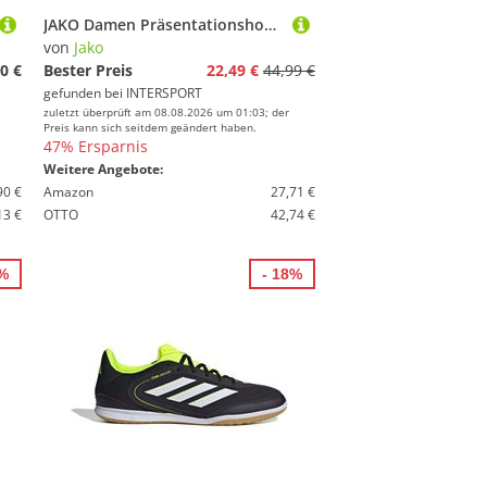
JAKO Damen Präsentationshose Classico Damen
von
Jako
0 €
Bester Preis
22,49 €
44,99 €
gefunden bei
INTERSPORT
zuletzt überprüft am 08.08.2026 um 01:03; der
Preis kann sich seitdem geändert haben.
47% Ersparnis
Weitere Angebote:
90 €
Amazon
27,71 €
13 €
OTTO
42,74 €
0%
- 18%