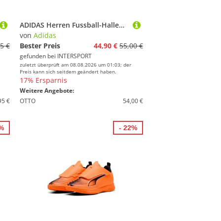
ADIDAS Herren Fussball-Hallenschuhe Copa Court Club Indoor
von
Adidas
5 €
Bester Preis
44,90 €
55,00 €
gefunden bei
INTERSPORT
zuletzt überprüft am 08.08.2026 um 01:03; der
Preis kann sich seitdem geändert haben.
17% Ersparnis
Weitere Angebote:
95 €
OTTO
54,00 €
0%
- 22%