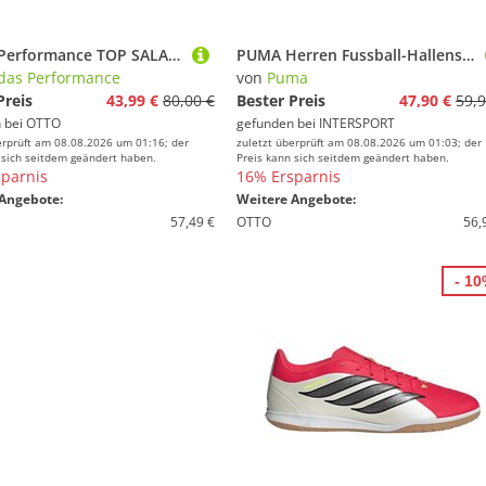
adidas Performance TOP SALA COMPETITION 2 IN Fußballschuh für Halle und Straße
PUMA Herren Fussball-Hallenschuhe FUTURE 9 PLAY IT
das Performance
von
Puma
Preis
43,99 €
80,00 €
Bester Preis
47,90 €
59,9
 bei
OTTO
gefunden bei
INTERSPORT
erprüft am 08.08.2026 um 01:16; der
zuletzt überprüft am 08.08.2026 um 01:03; der
 sich seitdem geändert haben.
Preis kann sich seitdem geändert haben.
parnis
16% Ersparnis
Angebote:
Weitere Angebote:
57,49 €
OTTO
56,
- 1