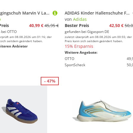
Lico Joggingschuh Marvin V Laufschuh
ADIDAS Kinder Hallenschuhe F50 Hyperfast Club In weiss | 33
o
von
Adidas
Preis
40,99 €
45,95 €
Bester Preis
42,50 €
50,0
 bei
OTTO
gefunden bei
Gigasport DE
erprüft am 08.08.2026 um 01:16; der
zuletzt überprüft am 08.08.2026 um 00:55; der
 sich seitdem geändert haben.
Preis kann sich seitdem geändert haben.
15% Ersparnis
iteren Anbieter
Weitere Angebote:
OTTO
49,
SportScheck
50,
- 47%