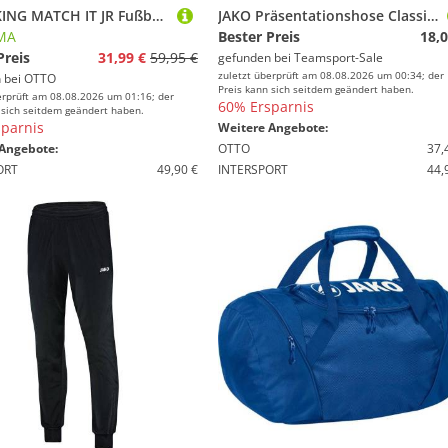
PUMA KING MATCH IT JR Fußballschuh für Halle und Straße, für Jugendliche
JAKO Präsentationshose Classico S Nightblue
MA
Bester Preis
18,0
Preis
31,99 €
59,95 €
gefunden bei
Teamsport-Sale
zuletzt überprüft am 08.08.2026 um 00:34; der
 bei
OTTO
Preis kann sich seitdem geändert haben.
erprüft am 08.08.2026 um 01:16; der
60% Ersparnis
 sich seitdem geändert haben.
parnis
Weitere Angebote:
Angebote:
OTTO
37,
ORT
49,90 €
INTERSPORT
44,