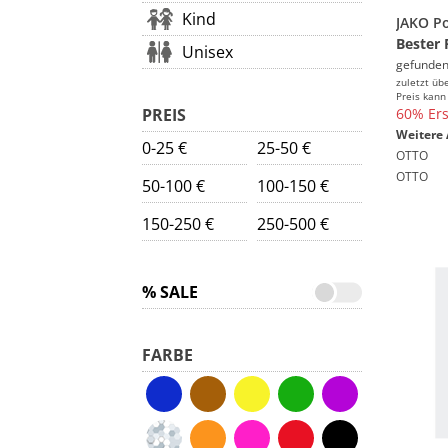
Kind
Bester 
Unisex
gefunden
zuletzt üb
Preis kann
PREIS
60% Ers
Weitere 
0-25 €
25-50 €
OTTO
OTTO
50-100 €
100-150 €
150-250 €
250-500 €
% SALE
FARBE