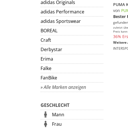
adidas Originals
von
PU
adidas Performance
Bester 
adidas Sportswear
gefunden
zuletzt üb
BOREAL
Preis kann
36% Ers
Craft
Weitere 
INTERSP
Derbystar
Erima
Falke
FanBike
» Alle Marken anzeigen
GESCHLECHT
Mann
Frau