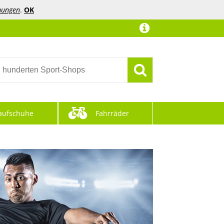
mungen
.
OK
aufschuhe
Fahrräder