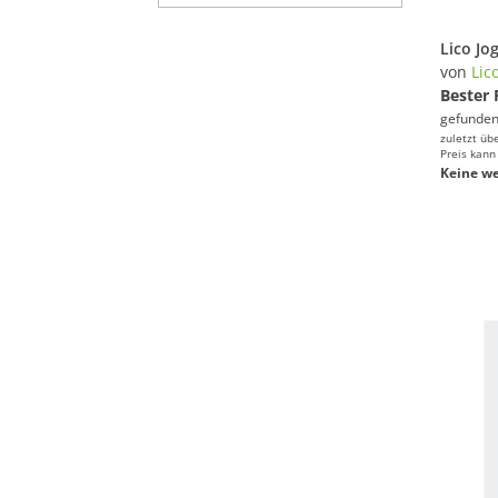
von
Lic
Bester 
gefunden
zuletzt üb
Preis kann
Keine we