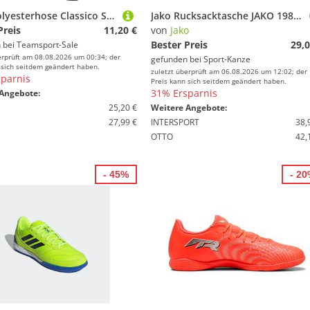
JAKO Polyesterhose Classico Schwarz M
Jako Rucksacktasche JAKO 1989-04 royal Gr. L
Preis
11,20 €
von
Jako
Bester Preis
29,0
 bei
Teamsport-Sale
erprüft am 08.08.2026 um 00:34; der
gefunden bei
Sport-Kanze
 sich seitdem geändert haben.
zuletzt überprüft am 06.08.2026 um 12:02; der
parnis
Preis kann sich seitdem geändert haben.
31% Ersparnis
Angebote:
25,20 €
Weitere Angebote:
27,99 €
INTERSPORT
38,
OTTO
42,
- 45%
- 2