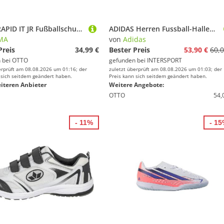
PUMA RAPID IT JR Fußballschuh für Halle und Straße, für Jugendliche
ADIDAS Herren Fussball-Hallenschuhe PREDATOR CLUB Sala Indoor
MA
von
Adidas
Preis
34,99 €
Bester Preis
53,90 €
60,0
 bei
OTTO
gefunden bei
INTERSPORT
erprüft am 08.08.2026 um 01:16; der
zuletzt überprüft am 08.08.2026 um 01:03; der
 sich seitdem geändert haben.
Preis kann sich seitdem geändert haben.
iteren Anbieter
Weitere Angebote:
OTTO
54,
- 11%
- 1