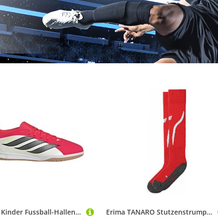
ADIDAS Kinder Fussball-Hallenschuhe PREDATOR CLUB Sala Indoor Kids
Erima TANARO Stutzenstrumpf rot/wei? 318371 Gr. 0