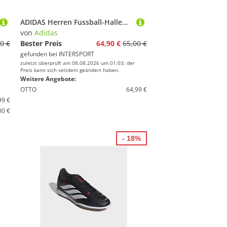
ADIDAS Herren Fussball-Hallenschuhe PREDATOR CLUB FT IN SALA
von
Adidas
0 €
Bester Preis
64,90 €
65,00 €
gefunden bei
INTERSPORT
zuletzt überprüft am 08.08.2026 um 01:03; der
Preis kann sich seitdem geändert haben.
Weitere Angebote:
OTTO
64,99 €
99 €
00 €
- 18%