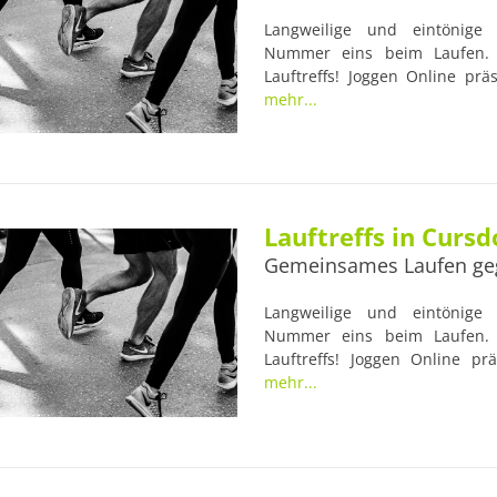
Langweilige und eintönige L
Nummer eins beim Laufen. 
Lauftreffs! Joggen Online präs
Lauftreff Breitungen. Viele 
mehr...
erfahrenen Trainern begleite
Gesundheit der Läufer im Blic
Anlaufstellen für Lauf-Anfänger
Lauftreffs in Cursd
Gemeinsames Laufen ge
Langweilige und eintönige L
Nummer eins beim Laufen. 
Lauftreffs! Joggen Online prä
Lauftreff. Viele Lauftreffs 
mehr...
Trainern begleitet, die nütz
der Läufer im Blick haben. Dami
für Lauf-Anfänger und Lauf-Prof