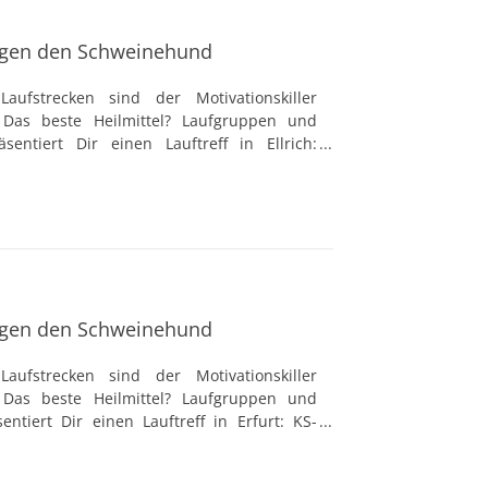
gen den Schweinehund
aufstrecken sind der Motivationskiller
Das beste Heilmittel? Laufgruppen und
äsentiert Dir einen Lauftreff in Ellrich:
Viele Lauftreffs werden von professionellen
eitet, die nützliche Ratschläge geben und
 Blick haben. Damit sind Lauftreffs die
Anfänger und Lauf-Profis.
gen den Schweinehund
aufstrecken sind der Motivationskiller
Das beste Heilmittel? Laufgruppen und
entiert Dir einen Lauftreff in Erfurt: KS-
 Lauftreffs werden von professionellen und
t, die nützliche Ratschläge geben und die