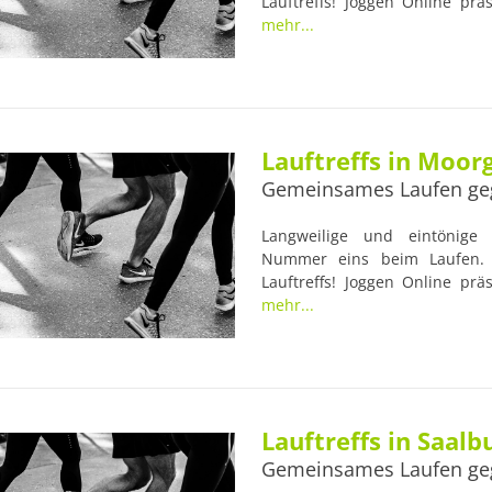
Lauftreffs! Joggen Online präs
Hainbergsee. Viele Lauftreffs
mehr...
Trainern begleitet, die nütz
der Läufer im Blick haben. Dami
für Lauf-Anfänger und Lauf-Prof
Lauftreffs in Moor
Gemeinsames Laufen ge
Langweilige und eintönige L
Nummer eins beim Laufen. 
Lauftreffs! Joggen Online prä
Dienstag Walk. Viele Lauf
mehr...
erfahrenen Trainern begleite
Gesundheit der Läufer im Blic
Anlaufstellen für Lauf-Anfänger
Lauftreffs in Saalb
Gemeinsames Laufen ge