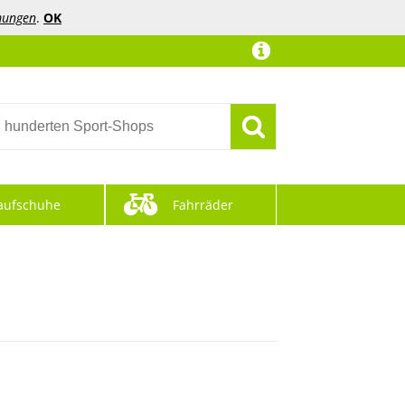
mungen
.
OK
aufschuhe
Fahrräder