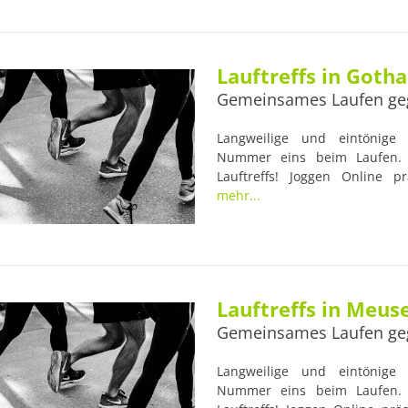
Gesundheit der Läufer im Blic
Anlaufstellen für Lauf-Anfänger
Lauftreffs in Gotha
Gemeinsames Laufen ge
Langweilige und eintönige L
Nummer eins beim Laufen. 
Lauftreffs! Joggen Online pr
Naturkundemuseum. Viele Lau
mehr...
erfahrenen Trainern begleite
Gesundheit der Läufer im Blic
Anlaufstellen für Lauf-Anfänger
Lauftreffs in Meus
Gemeinsames Laufen ge
Langweilige und eintönige L
Nummer eins beim Laufen. 