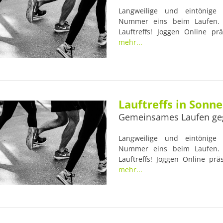
Langweilige und eintönige L
Nummer eins beim Laufen. 
Lauftreffs! Joggen Online prä
Sportplatz des TSV Saalburg. V
mehr...
und erfahrenen Trainern begl
die Gesundheit der Läufer im
idealen Anlaufstellen für Lauf-
Lauftreffs in Sonn
Gemeinsames Laufen ge
Langweilige und eintönige L
Nummer eins beim Laufen. 
Lauftreffs! Joggen Online prä
Laufgruppe Sonneberg. Viele 
mehr...
erfahrenen Trainern begleite
Gesundheit der Läufer im Blic
Anlaufstellen für Lauf-Anfänger