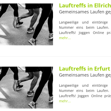
Lauftreffs in Ellrich
Gemeinsames Laufen ge
Langweilige und eintönige L
Nummer eins beim Laufen. 
Lauftreffs! Joggen Online pr
Laufgruppe des VfL 28 Ellrich. 
mehr...
und erfahrenen Trainern begl
die Gesundheit der Läufer im
idealen Anlaufstellen für Lauf-
Lauftreffs in Erfurt
Gemeinsames Laufen ge
Langweilige und eintönige L
Nummer eins beim Laufen. 
Lauftreffs! Joggen Online präs
sportsworld-Lauf-Treff. Viele
mehr...
erfahrenen Trainern begleite