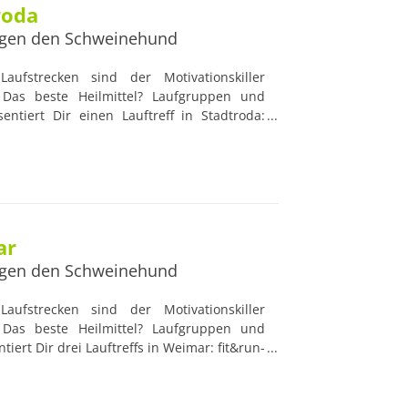
roda
gen den Schweinehund
aufstrecken sind der Motivationskiller
Das beste Heilmittel? Laufgruppen und
sentiert Dir einen Lauftreff in Stadtroda:
Lauftreffs werden von professionellen und
t, die nützliche Ratschläge geben und die
k haben. Damit sind Lauftreffs die idealen
 und Lauf-Profis.
ar
gen den Schweinehund
aufstrecken sind der Motivationskiller
Das beste Heilmittel? Laufgruppen und
tiert Dir drei Lauftreffs in Weimar: fit&run-
freunde Weimar und den bunten Lauftreff
rden von professionellen und erfahrenen
liche Ratschläge geben und die Gesundheit