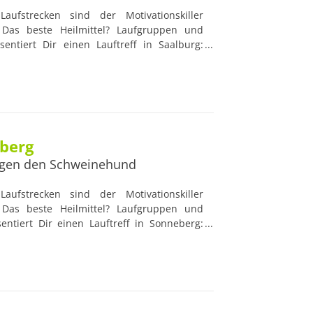
aufstrecken sind der Motivationskiller
Das beste Heilmittel? Laufgruppen und
sentiert Dir einen Lauftreff in Saalburg:
iele Lauftreffs werden von professionellen
eitet, die nützliche Ratschläge geben und
 Blick haben. Damit sind Lauftreffs die
Anfänger und Lauf-Profis.
eberg
gen den Schweinehund
aufstrecken sind der Motivationskiller
Das beste Heilmittel? Laufgruppen und
sentiert Dir einen Lauftreff in Sonneberg:
Lauftreffs werden von professionellen und
t, die nützliche Ratschläge geben und die
k haben. Damit sind Lauftreffs die idealen
 und Lauf-Profis.