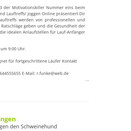
d der Motivationskiller Nummer eins beim 
d Lauftreffs! Joggen Online präsentiert Dir 
 Lauftreffs werden von professionellen und 
e Ratschläge geben und die Gesundheit der 
die idealen Anlaufstellen für Lauf-Anfänger 
 um 9:00 Uhr.

et für fortgeschrittene Läufer Kontakt

 dass die Daten eines Lauftreffs nicht mehr 
 info@joggen-online.com! Es ist egal, ob 
en Laufsport - gemeinsam fällt es leichter, 
inden Anfänger und Fortgeschrittene, 
n Lauftreffs in Deutschland. Viele
ungen
gen den Schweinehund