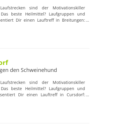
aufstrecken sind der Motivationskiller
Das beste Heilmittel? Laufgruppen und
entiert Dir einen Lauftreff in Breitungen:
Lauftreffs werden von professionellen und
t, die nützliche Ratschläge geben und die
k haben. Damit sind Lauftreffs die idealen
 und Lauf-Profis.
orf
gen den Schweinehund
aufstrecken sind der Motivationskiller
Das beste Heilmittel? Laufgruppen und
sentiert Dir einen Lauftreff in Cursdorf:
werden von professionellen und erfahrenen
liche Ratschläge geben und die Gesundheit
t sind Lauftreffs die idealen Anlaufstellen
is.