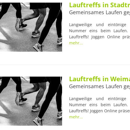
Lauftreffs in Stadt
Gemeinsames Laufen ge
Langweilige und eintönige L
Nummer eins beim Laufen. 
Lauftreffs! Joggen Online prä
Einsteiger-Lauftreff. Viele 
mehr...
erfahrenen Trainern begleite
Gesundheit der Läufer im Blic
Anlaufstellen für Lauf-Anfänger
Lauftreffs in Weim
Gemeinsames Laufen ge
Langweilige und eintönige L
Nummer eins beim Laufen. 
Lauftreffs! Joggen Online präsen
1.Thüringer Laufschule, Lauf
mehr...
Weimar. Viele Lauftreffs we
Trainern begleitet, die nütz