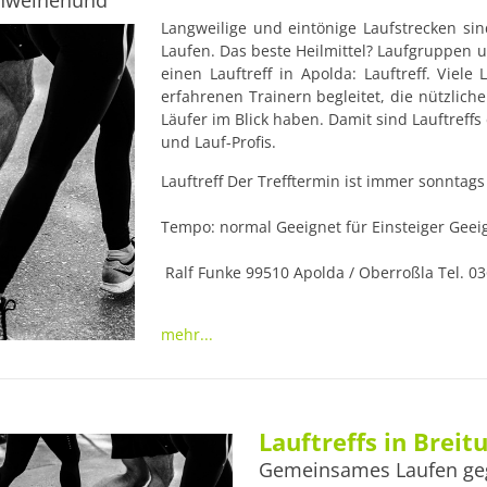
chweinehund
Langweilige und eintönige Laufstrecken sin
Laufen. Das beste Heilmittel? Laufgruppen un
einen Lauftreff in Apolda: Lauftreff. Viele
erfahrenen Trainern begleitet, die nützlich
Läufer im Blick haben. Damit sind Lauftreffs 
und Lauf-Profis.
Lauftreff Der Trefftermin ist immer sonntags
Tempo: normal Geeignet für Einsteiger Geeign
 Ralf Funke 99510 Apolda / Oberroßla Tel. 03644555655 E-Mail: r.funke@web.de

 Wenn Du selbst noch einen Lauftreff in Apolda kennst oder betreibst, den wir hier 
mehr...
noch nicht aufgelistet haben, oder Du weißt,
aktuell sind, gib uns gern Bescheid unter
Training für ein Laufevent oder Einstieg in d
richtig Gas zu geben. Gleichgesinnte f
Marathonläufer oder Jogger in den zahlreiche
Lauftreffs in Breit
Gemeinsames Laufen ge