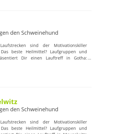
k haben. Damit sind Lauftreffs die idealen
 und Lauf-Profis.
gen den Schweinehund
aufstrecken sind der Motivationskiller
Das beste Heilmittel? Laufgruppen und
äsentiert Dir einen Lauftreff in Gotha:
ftreffs werden von professionellen und
t, die nützliche Ratschläge geben und die
k haben. Damit sind Lauftreffs die idealen
 und Lauf-Profis.
elwitz
gen den Schweinehund
aufstrecken sind der Motivationskiller
Das beste Heilmittel? Laufgruppen und