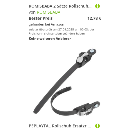
ROMISBABA 2 Sätze Rollschuhe Schnallen Ersatz Verstellbar Roller Skate Riemen Strap Strap Kit mit Schrauben für Inline Skates und Erwachsene Langlebig Stabil
von
ROMISBABA
Bester Preis
12,78 €
gefunden bei
Amazon
zuletzt überprüft am 27.09.2025 um 00:03; der
Preis kann sich seitdem geändert haben.
Keine weiteren Anbieter
PEPLAYTAL Rollschuh Ersatzriemen PVC Schnalle Strap für Roller Skates Stabile Fixierung Leicht Kompakt Langlebig Passend als Ersatz für Schlittschuhe und Skates