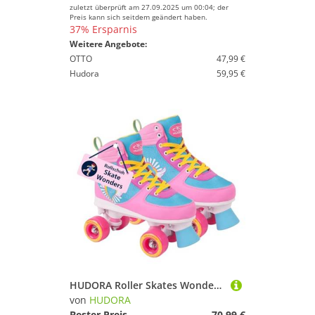
zuletzt überprüft am 27.09.2025 um 00:04; der
Preis kann sich seitdem geändert haben.
37% Ersparnis
Weitere Angebote:
OTTO
47,99 €
Hudora
59,95 €
HUDORA Roller Skates Wonders in versch. Größen - Bequeme Kinder Rollschuhe in coolem Design - stilvolle Rollschuhe für Kinder & Jugendliche - Roller Schuhe aus hochwertigem Kunstleder
von
HUDORA
Bester Preis
70,99 €