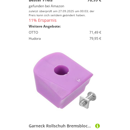
gefunden bei
Amazon
zuletzt überprüft am 27.09.2025 um 00:03; der
Preis kann sich seitdem geändert haben.
11% Ersparnis
Weitere Angebote:
OTTO
71,49 €
Hudora
79,95 €
Garneck Rollschuh Bremsblock Ersatz mit Schraube Professioneller Stoßdämpfender Roller Skate Bremsbelag Passform Sichtbares Verschleißfestes Bremszubehör für Jugend Inline Skates Lila