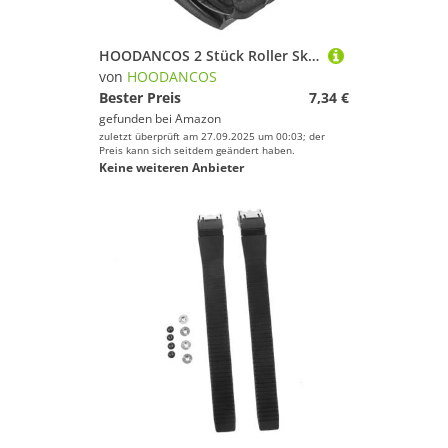
HOODANCOS 2 Stück Roller Skate Schnallen Verstellbar Langlebig Stabile Fixierung Ersatz Buckles für Inline und Quad Rollschuhe Skating Zubehör für Männer und Frauen
von
HOODANCOS
Bester Preis
7,34 €
gefunden bei
Amazon
zuletzt überprüft am 27.09.2025 um 00:03; der
Preis kann sich seitdem geändert haben.
Keine weiteren Anbieter