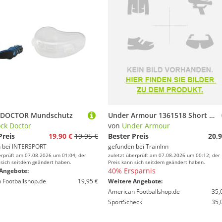
DOCTOR Mundschutz
Under Armour 1361518 Short Sleeve T-shirt Weiß 2XL / Regular Mann
ck Doctor
von
Under Armour
Preis
19,90 €
19,95 €
Bester Preis
20,9
 bei
INTERSPORT
gefunden bei
TrainInn
erprüft am 07.08.2026 um 01:04; der
zuletzt überprüft am 07.08.2026 um 00:12; der
 sich seitdem geändert haben.
Preis kann sich seitdem geändert haben.
40% Ersparnis
Angebote:
 Footballshop.de
19,95 €
Weitere Angebote:
American Footballshop.de
35,
SportScheck
35,