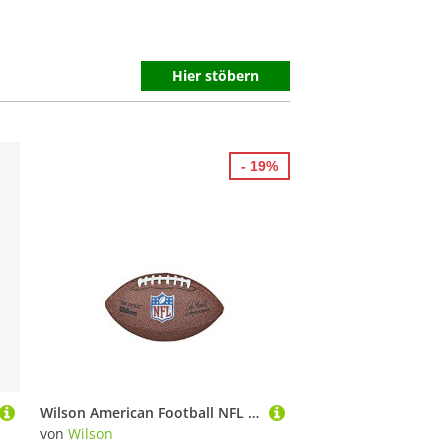
Hier stöbern
- 19%
Wilson American Football NFL Mini Replica, Mischleder, Mini-Größe, Braun, WTF1631XBNFL
von
Wilson