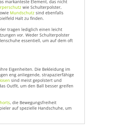
as markanteste Element, das nicht
rperschutz
wie Schulterpolster,
sowie
Mundschutz
sind ebenfalls
elfeld Halt zu finden.
er tragen lediglich einen leicht
zungen vor. Weder Schulterpolster
lenschuhe essentiell, um auf dem oft
ihre Eigenheiten. Die Bekleidung im
ragen eng anliegende, strapazierfähige
Hosen
sind meist gepolstert und
as Outfit, um den Ball besser greifen
horts
, die Bewegungsfreiheit
spieler auf spezielle Handschuhe, um