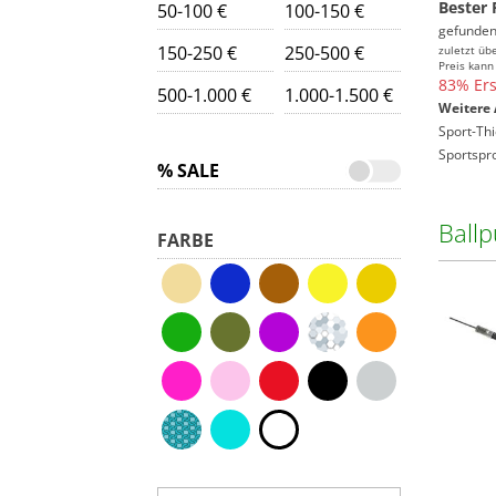
Bester 
50-100 €
100-150 €
gefunden
150-250 €
250-500 €
zuletzt üb
Preis kann
83% Ers
500-1.000 €
1.000-1.500 €
Weitere 
Sport-Th
Sportspro
% SALE
Ball
FARBE