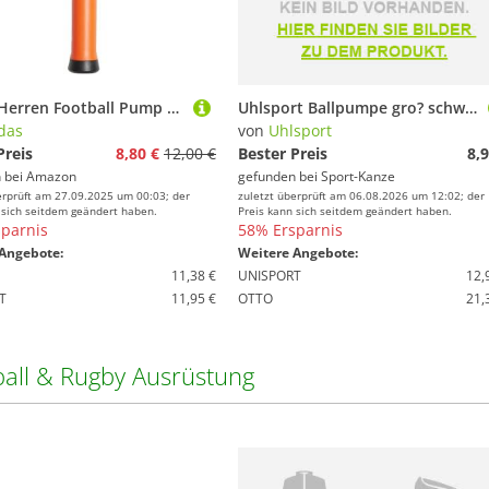
adidas Herren Football Pump Kolben, Red/White/Solar Red, One Size
Uhlsport Ballpumpe gro? schwarz wei? 100118801 Gr. NOSIZE
das
von
Uhlsport
Preis
8,80 €
12,00 €
Bester Preis
8,9
 bei
Amazon
gefunden bei
Sport-Kanze
erprüft am 27.09.2025 um 00:03; der
zuletzt überprüft am 06.08.2026 um 12:02; der
 sich seitdem geändert haben.
Preis kann sich seitdem geändert haben.
parnis
58% Ersparnis
Angebote:
Weitere Angebote:
11,38 €
UNISPORT
12,
T
11,95 €
OTTO
21,
ball & Rugby Ausrüstung