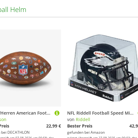
ball Helm
Damen/Herren American Football Ball - NFL 32 Teams offizielle Grösse braun
NFL Riddell Football Speed Mini Helm Philadelphia Eagles
son
von
Riddell
Preis
22,99 €
Bester Preis
42,9
 bei
DECATHLON
gefunden bei
Amazon
erprüft am 07.08.2026 um 00:58; der
zuletzt überprüft am 27.09.2025 um 00:03; der