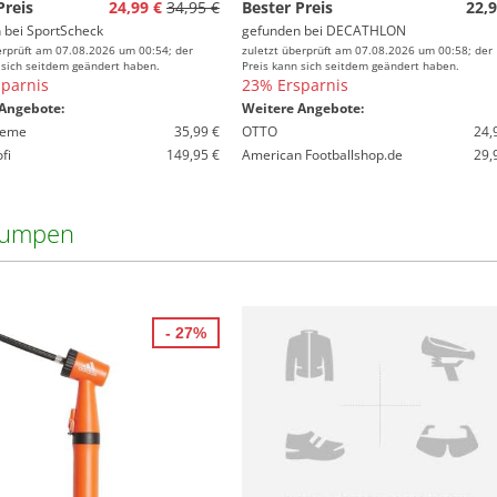
Preis
24,99 €
34,95 €
Bester Preis
22,9
 bei
SportScheck
gefunden bei
DECATHLON
erprüft am 07.08.2026 um 00:54; der
zuletzt überprüft am 07.08.2026 um 00:58; der
 sich seitdem geändert haben.
Preis kann sich seitdem geändert haben.
parnis
23% Ersparnis
Angebote:
Weitere Angebote:
ieme
35,99 €
OTTO
24,
fi
149,95 €
American Footballshop.de
29,
pumpen
- 27%