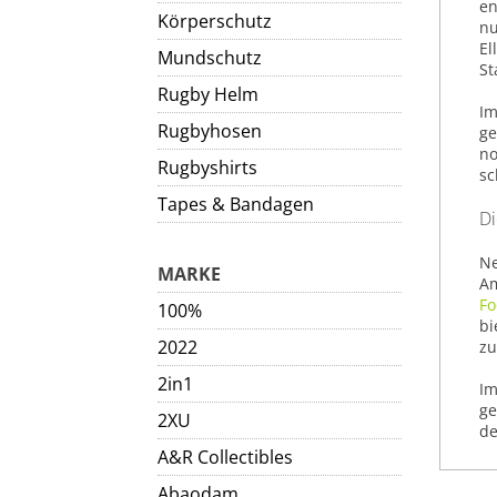
en
Körperschutz
nu
El
Mundschutz
St
Rugby Helm
Im
Rugbyhosen
ge
no
Rugbyshirts
sc
Tapes & Bandagen
Di
Ne
MARKE
Am
Fo
100%
bi
2022
zu
2in1
Im
ge
2XU
de
A&R Collectibles
Abaodam