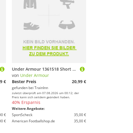
Under Armour 1361518 Short Sleeve T-shirt Weiß XL / Regular Mann
von
Under Armour
9 €
Bester Preis
20,99 €
gefunden bei
TrainInn
zuletzt überprüft am 07.08.2026 um 00:12; der
Preis kann sich seitdem geändert haben.
40% Ersparnis
Weitere Angebote:
00 €
SportScheck
35,00 €
00 €
American Footballshop.de
35,00 €