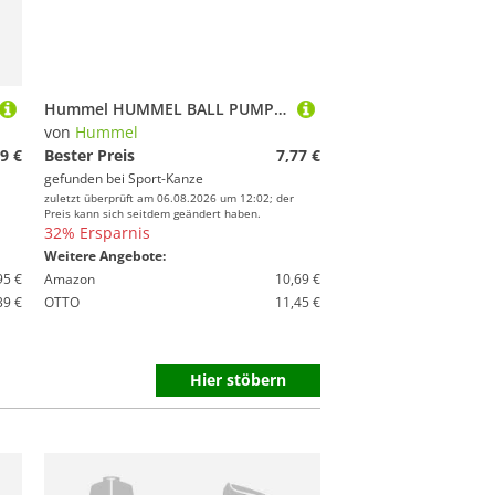
Hummel HUMMEL BALL PUMP BLACK 0990002001111 Gr. 111
von
Hummel
9 €
Bester Preis
7,77 €
gefunden bei
Sport-Kanze
zuletzt überprüft am 06.08.2026 um 12:02; der
Preis kann sich seitdem geändert haben.
32% Ersparnis
Weitere Angebote:
95 €
Amazon
10,69 €
39 €
OTTO
11,45 €
Hier stöbern