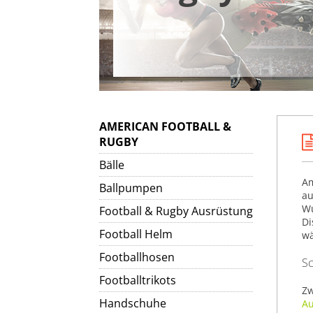
AMERICAN FOOTBALL &
RUGBY
Bälle
Am
Ballpumpen
au
Wu
Football & Rugby Ausrüstung
Di
Football Helm
wä
Footballhosen
Sc
Footballtrikots
Zw
Handschuhe
Au