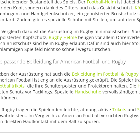
tscheidender Bestandteil des Spiels. Der
Football-Helm
ist dabei d
r den Kopf, sondern dank des Gitters auch das Gesicht schützt.
Kö
lenbogen- und Handgelenkschützer, ein gepolsterter Brustschutz 
andard. Zudem gibt es spezielle Schuhe mit Stollen, um auf dem Spi
 Vergleich dazu ist die Ausrüstung im Rugby minimalistischer. Spiel
polsterten Kopfschutz,
Rugby-Helme
beugen vor allem Ohrenverlet
ch Brustschutz sind beim Rugby erlaubt. Dafür sind auch hier Stol
hlammigen Spielfeld nicht so schnell wegzurutschen.
e passende Bekleidung für American Football und Rugby
ben der Ausrüstung hat auch die
Bekleidung im Football & Rugby
erican Football ist eng an die Ausrüstung geknüpft. Die Spieler t
otballtrikots
, die ihre Schulterpolster und Protektoren halten. Die
eten Schutz vor Tacklings. Spezielle
Handschuhe
vervollständigen d
 können.
 Rugby tragen die Spielenden leichte, atmungsaktive
Trikots
und
S
währleisten.. Im Vergleich zu American Football verzichten Rugby
n direkten Hautkontakt mit dem Ball zu spüren.