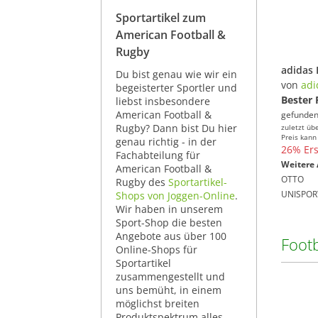
Sportartikel zum
American Football &
Rugby
Du bist genau wie wir ein
von
adi
begeisterter Sportler und
Bester 
liebst insbesondere
American Football &
gefunden
Rugby? Dann bist Du hier
zuletzt üb
Preis kann
genau richtig - in der
26% Ers
Fachabteilung für
Weitere 
American Football &
OTTO
Rugby des
Sportartikel-
UNISPOR
Shops von Joggen-Online
.
Wir haben in unserem
Sport-Shop die besten
Angebote aus über 100
Foot
Online-Shops für
Sportartikel
zusammengestellt und
uns bemüht, in einem
möglichst breiten
Produktspektrum alles