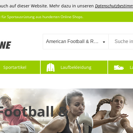
auch auf dieser Website. Mehr dazu in unseren
Datenschutzbestim
e für Sportausrüstung aus hunderten Online-Shops.
American Football & Rugby
Sportartikel
Laufbekleidung
L
Football &