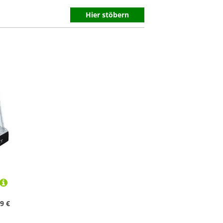
Hier stöbern
9 €