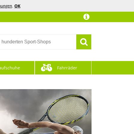
mungen
.
OK
aufschuhe
Fahrräder