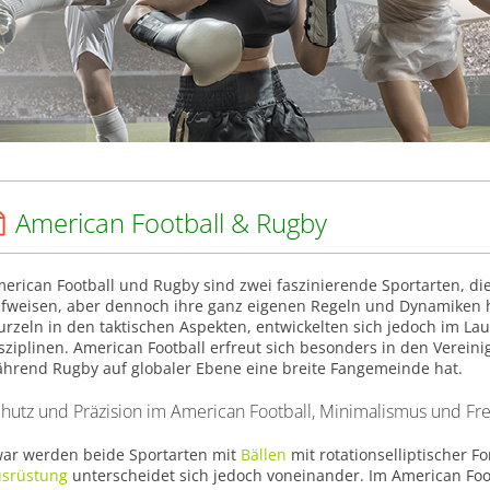
American Football & Rugby
erican Football und Rugby sind zwei faszinierende Sportarten, die
fweisen, aber dennoch ihre ganz eigenen Regeln und Dynamiken h
rzeln in den taktischen Aspekten, entwickelten sich jedoch im Lau
sziplinen. American Football erfreut sich besonders in den Vereini
hrend Rugby auf globaler Ebene eine breite Fangemeinde hat.
hutz und Präzision im American Football, Minimalismus und Fr
ar werden beide Sportarten mit
Bällen
mit rotationselliptischer F
srüstung
unterscheidet sich jedoch voneinander. Im American Foot