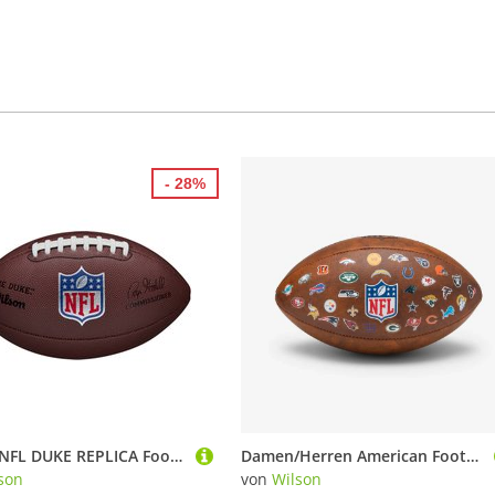
- 28%
Wilson NFL DUKE REPLICA Football
Damen/Herren American Football Ball - NFL 32 Teams offizielle Grösse braun
son
von
Wilson