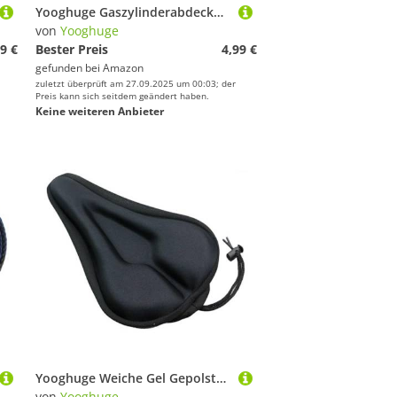
Yooghuge Gaszylinderabdeckung Kraftstoffspeicherbeutel Camptanks Outdoor Propan Kanister Lederhülle Schutzbrennstoffbag Beschütze Hülle
von
Yooghuge
9 €
Bester Preis
4,99 €
gefunden bei
Amazon
zuletzt überprüft am 27.09.2025 um 00:03; der
Preis kann sich seitdem geändert haben.
Keine weiteren Anbieter
Yooghuge Weiche Gel Gepolsterte Fahrräder Sattelabdeckung Für Bergkissen Kissen Gelbikes Bequeme Nichtlips Beschützer
von
Yooghuge