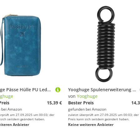
Yooghuge Pässe Hülle PU Leder Reise Brieftaschenhalter Abdeckungen Für Visitenkarten Karten Bordpässe Passpasskoffer Reise Brieftasche PU Leder Cover Geschenk
Yooghuge Spulenerweiterung Spring Draft Torsions Suspen Drosseln Kehren Zur Innen Und Outdoor Schwung Hängemattenmontage Zurück
oghuge
von
Yooghuge
Preis
15,39 €
Bester Preis
14,3
 bei
Amazon
gefunden bei
Amazon
erprüft am 27.09.2025 um 00:03; der
zuletzt überprüft am 27.09.2025 um 00:03; der
 sich seitdem geändert haben.
Preis kann sich seitdem geändert haben.
iteren Anbieter
Keine weiteren Anbieter