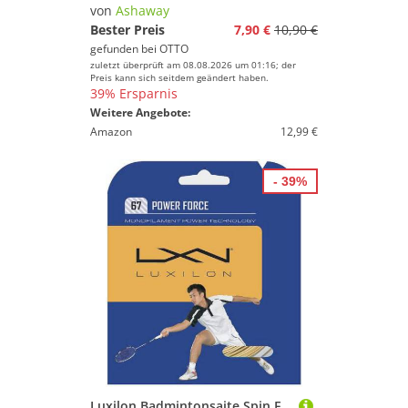
Preis
von
Ashaway
Bester Preis
7,90 €
10,90 €
% Sale
gefunden bei
OTTO
zuletzt überprüft am 08.08.2026 um 01:16; der
Farbe
Preis kann sich seitdem geändert haben.
39% Ersparnis
Weitere Angebote:
Amazon
12,99 €
- 39%
Luxilon Badmintonsaite Spin Force 0.67mm beige 10m Set, Saitendicke: 0.67