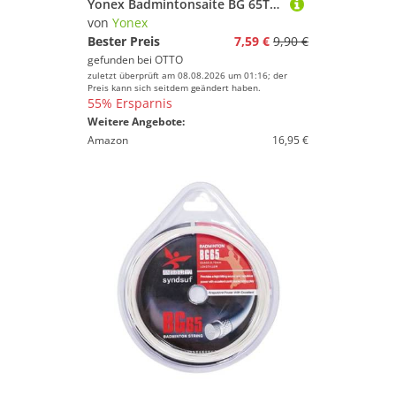
Yonex Badmintonsaite BG 65Ti (Haltbarkeit+Power) schwarz 10m Set, Saitendicke: 0.70
von
Yonex
Bester Preis
7,59 €
9,90 €
gefunden bei
OTTO
zuletzt überprüft am 08.08.2026 um 01:16; der
Preis kann sich seitdem geändert haben.
55% Ersparnis
Weitere Angebote:
Amazon
16,95 €