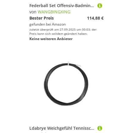
Federball Set Offensiv-Badmintonschläger, max. 25 Pfund (inkl. Tasche und Saite), Pro Carbonfaser + Titan(1PCS Purple Box)
von
WANGBINGXING
Bester Preis
114,88 €
gefunden bei
Amazon
zuletzt überprüft am 27.09.2025 um 00:03; der
Preis kann sich seitdem geändert haben.
Keine weiteren Anbieter
Ldabrye Weichgefühl Tennisschläger Saiten Synthetische Nylon Regenbogen Tennisschnur Schläger Sportversorgung Nylons Polyester Badminton