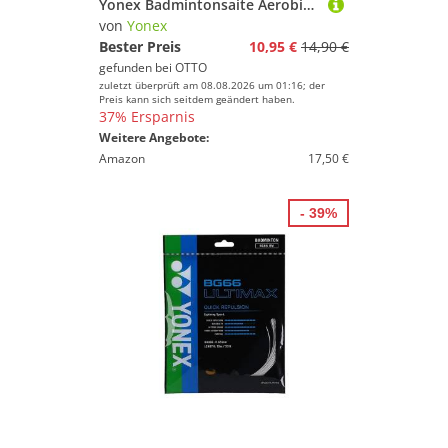
Yonex Badmintonsaite Aerobite Hybrid 0.61/0.67 weiss/rot 10m Set, Saitendicke: 0.61/0.67
von
Yonex
Bester Preis
10,95 €
14,90 €
gefunden bei
OTTO
zuletzt überprüft am 08.08.2026 um 01:16; der
Preis kann sich seitdem geändert haben.
37% Ersparnis
Weitere Angebote:
Amazon
17,50 €
- 39%