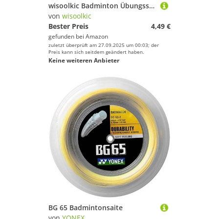
wisoolkic Badminton Übungsschläger Saite 0,7 mm Durchmesser Anti-Elastizität Federball Reparatur Nylonschnur Zubehör Zubehör 10 Meter, Weiß
von
wisoolkic
Bester Preis
4,49 €
gefunden bei
Amazon
zuletzt überprüft am 27.09.2025 um 00:03; der
Preis kann sich seitdem geändert haben.
Keine weiteren Anbieter
BG 65 Badmintonsaite
von
YONEX