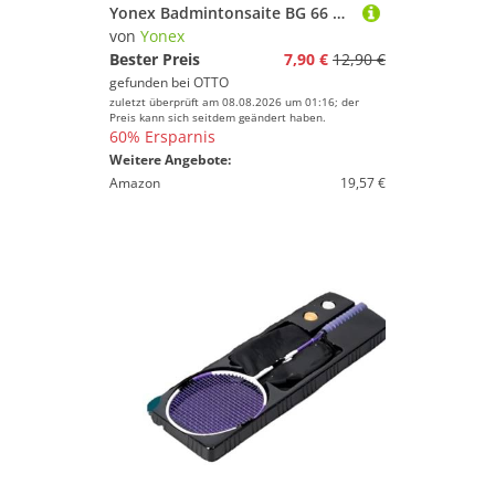
Yonex Badmintonsaite BG 66 Ultimax (Power+Komfort) weiss 10m Set, Saitendicke: 0.65
von
Yonex
Bester Preis
7,90 €
12,90 €
gefunden bei
OTTO
zuletzt überprüft am 08.08.2026 um 01:16; der
Preis kann sich seitdem geändert haben.
60% Ersparnis
Weitere Angebote:
Amazon
19,57 €