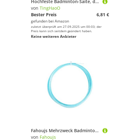
Hochfeste Badminton-Saite, dick, professionelle Trainingssaiten für Trainingswettbewerbe und Freizeitspiele, Badmintonschläger-Saiten
von
TingHaoO
Bester Preis
6,81 €
gefunden bei
Amazon
zuletzt überprüft am 27.09.2025 um 00:03; der
Preis kann sich seitdem geändert haben.
Keine weiteren Anbieter
Fahoujs Mehrzweck Badminton Nylonschnur Für Sportschläger Ausgeglichene Spannungssteuerung Müheloser Saiten Ersatz Hochfestigkeit Badminton Line
von
Fahoujs