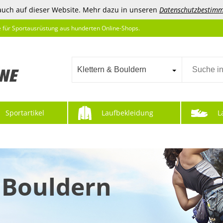
auch auf dieser Website. Mehr dazu in unseren
Datenschutzbestim
e für Sportausrüstung aus hunderten Online-Shops.
Klettern & Bouldern
Sportartikel
Laufbekleidung
L
 Bouldern