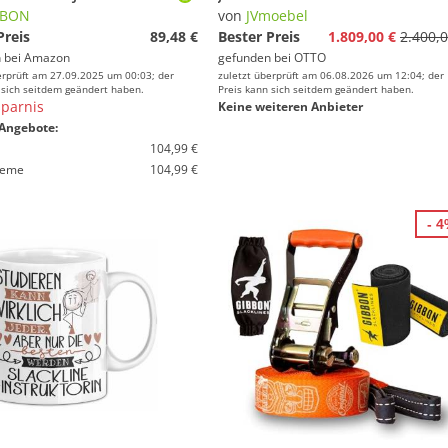
BBON
von
JVmoebel
Preis
89,48 €
Bester Preis
1.809,00 €
2.400,0
 bei
Amazon
gefunden bei
OTTO
erprüft am 27.09.2025 um 00:03; der
zuletzt überprüft am 06.08.2026 um 12:04; der
 sich seitdem geändert haben.
Preis kann sich seitdem geändert haben.
parnis
Keine weiteren Anbieter
Angebote:
104,99 €
ieme
104,99 €
- 