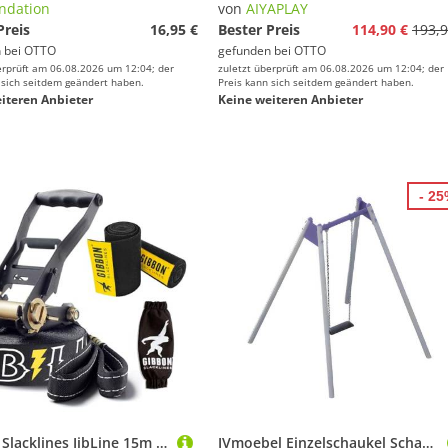
ndation
von
AIYAPLAY
Preis
16,95 €
Bester Preis
114,90 €
193,9
 bei
OTTO
gefunden bei
OTTO
erprüft am 06.08.2026 um 12:04; der
zuletzt überprüft am 06.08.2026 um 12:04; der
 sich seitdem geändert haben.
Preis kann sich seitdem geändert haben.
iteren Anbieter
Keine weiteren Anbieter
- 2
Gibbon Slacklines JibLine 15m Trickline Set inkl. Ratschenschutz | Baumschutz | Sicherheitsverschluss | Bruchlast 30Kn, 5cm Breite | Optimierter Halt | für Freestyler, Adrenalinjunkies, Urban Slacker
JVmoebel Einzelschaukel Schaukelplatz mit Schaukel, Slackline und Kinderkarussell, Made in Europa