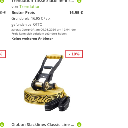
Trendation Tasse Slackline-Instruktorin Und Prinzessin Tasse Geschenk Für Eine Slackl
von
Trendation
0 €
Bester Preis
16,95 €
Grundpreis: 16,95 € / stk
gefunden bei
OTTO
zuletzt überprüft am 06.08.2026 um 12:04; der
Preis kann sich seitdem geändert haben.
Keine weiteren Anbieter
1%
- 10%
Gibbon Slacklines Classic Line Slackline