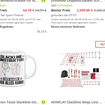
Gibbon Bodenschraube für die Befestigung der Slackline, 70 cm
JVmoebel Doppelschaukel Schaukelplatz mit Slackline, Schaukel und Kinderkarussell, Made in Europa
bbon
von
JVmoebel
Preis
54,10 €
54,99 €
Bester Preis
2.599,00 €
3.200,0
 bei
Sport-Thieme
gefunden bei
OTTO
erprüft am 06.08.2026 um 01:07; der
zuletzt überprüft am 06.08.2026 um 12:04; der
 sich seitdem geändert haben.
Preis kann sich seitdem geändert haben.
Angebote:
Keine weiteren Anbieter
54,10 €
- 4
Trendation Tasse Slackline-Instruktor Tasse Geschenk für Slackline-Instruktor Der Mann, Keramik
AIYAPLAY Slackline Ninja Line Kinder mit Turnringe, Schaukel, Kletterleiter, für 3-6 Jahre Kinder Rot