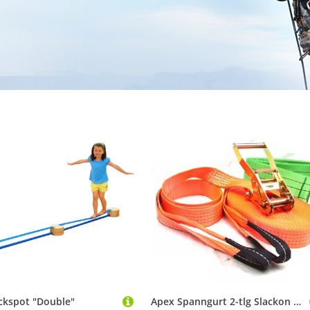
ackspot "Double"
Apex Spanngurt 2-tlg Slackon Slackline Set, 50mm, 20m inkl Baumschutz Slacken B0060