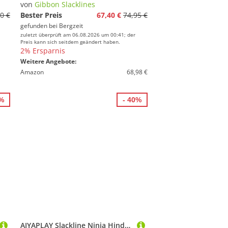
von
Gibbon Slacklines
0 €
Bester Preis
67,40 €
74,95 €
gefunden bei
Bergzeit
zuletzt überprüft am 06.08.2026 um 00:41; der
Preis kann sich seitdem geändert haben.
2% Ersparnis
Weitere Angebote:
Amazon
68,98 €
5%
- 40%
AIYAPLAY Slackline Ninja Hindernisparcours Set 10 m mit Turnringen & Spinnerrad, Trainingsausrüstungsset für Kinder