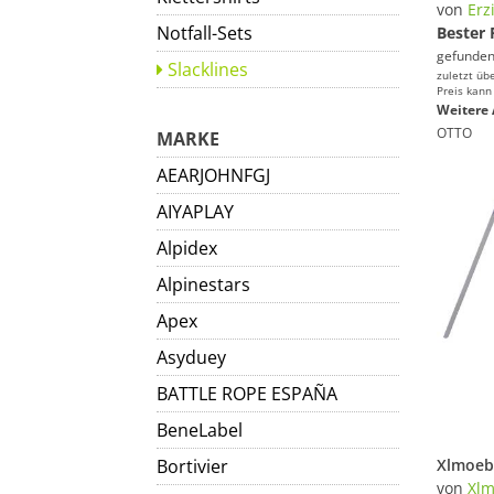
von
Erz
Notfall-Sets
Bester 
gefunden
Slacklines
zuletzt üb
Preis kann
Weitere 
OTTO
MARKE
AEARJOHNFGJ
AIYAPLAY
Alpidex
Alpinestars
Apex
Asyduey
BATTLE ROPE ESPAÑA
BeneLabel
Bortivier
von
Xlm