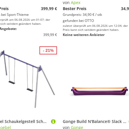
i
von
Apex
Preis
399,99 €
Bester Preis
34,9
 bei
Sport-Thieme
Grundpreis: 34,90 € / stk
erprüft am 06.08.2026 um 01:07; der
gefunden bei
OTTO
 sich seitdem geändert haben.
zuletzt überprüft am 06.08.2026 um 12:04; der
Angebote:
Preis kann sich seitdem geändert haben.
399,99 €
Keine weiteren Anbieter
- 21%
Xlmoebel Schaukelgestell Schaukelplatz mit Schaukelstuhl, Spielbereich und Slackline, (Schaukelplatz, Schaukelplatz), Hergestellt in Europa
Gonge Build N'Balance® Slack Line
oebel
von
Gonge