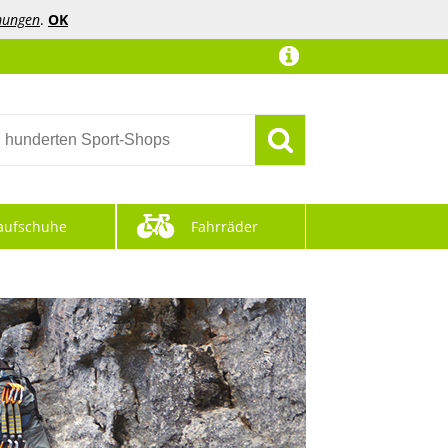
mungen
.
OK
aufschuhe
Fahrräder