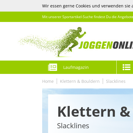
Wir essen gerne Cookies und verwenden sie 
Mit unserer Sportartikel-Suche findest Du die Angebot
Laufmagazin
Home
Klettern & Bouldern
Slacklines
Klettern &
Slacklines