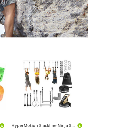
HyperMotion Slackline Ninja Slackline-Set für Kinder – Mit 7 Hindernissen & Tasche