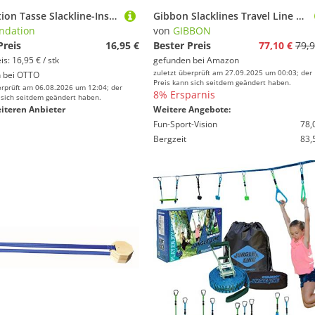
Trendation Tasse Slackline-Instruktorin Tasse Lustiges Geschenk Studieren Kann Wirkli
Gibbon Slacklines Travel Line | Leichtes, Kompaktes 15m Slackline-Set für Anfänger & Fortgeschrittene | TÜV-geprüft | inkl. Ratschenschutz & TreeWear | Ideal für Reisen & Urlaub
ndation
von
GIBBON
Preis
16,95 €
Bester Preis
77,10 €
79,9
s: 16,95 € / stk
gefunden bei
Amazon
zuletzt überprüft am 27.09.2025 um 00:03; der
 bei
OTTO
Preis kann sich seitdem geändert haben.
erprüft am 06.08.2026 um 12:04; der
8% Ersparnis
 sich seitdem geändert haben.
iteren Anbieter
Weitere Angebote:
Fun-Sport-Vision
78,
Bergzeit
83,