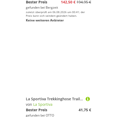
Bester Preis
142,50 €
194,95 €
gefunden bei
Bergzeit
zuletzt überprüft am 06.08.2026 um 00:41; der
Preis kann sich seitdem geändert haben.
Keine weiteren Anbieter
La Sportiva Trekkinghose Trail-Laufhose Rider Short (integrierte Innenhos) orange Herren
von
La Sportiva
Bester Preis
41,75 €
gefunden bei
OTTO