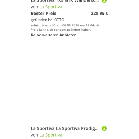
La Sportiva TX5 GTX Wanderschuh mit 3D Flex Bewegungssystem am Sprunggelenk
von
La Sportiva
Bester Preis
229,95 €
gefunden bei
OTTO
zuletzt überprüft am 06.08.2026 um 12:04; der
Preis kann sich seitdem geändert haben.
Keine weiteren Anbieter
La Sportiva La Sportiva Prodigio Herren Tropic Blue Cherry Tomato Laufschuh
von
La Sportiva