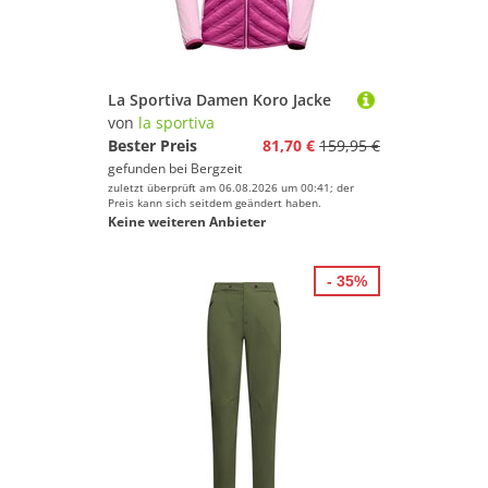
Geschlecht
Sport.
Preis
% Sale
La Sportiva Damen Koro Jacke
von
la sportiva
Farbe
Bester Preis
81,70 €
159,95 €
gefunden bei
Bergzeit
zuletzt überprüft am 06.08.2026 um 00:41; der
Preis kann sich seitdem geändert haben.
Keine weiteren Anbieter
- 35%