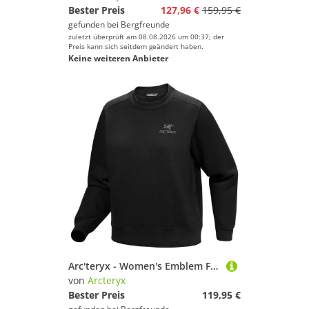
Bester Preis
127,96 €
159,95 €
gefunden bei
Bergfreunde
zuletzt überprüft am 08.08.2026 um 00:37; der
Preis kann sich seitdem geändert haben.
Keine weiteren Anbieter
Arc'teryx - Women's Emblem Fleece Crew - Fleecepullover Gr XS schwarz
von
Arcteryx
Bester Preis
119,95 €