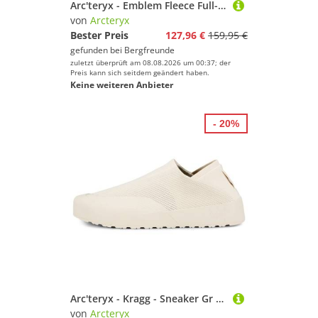
Arc'teryx - Emblem Fleece Full-Zip Hoody - Fleecejacke Gr M grau
von
Arcteryx
Bester Preis
127,96 €
159,95 €
gefunden bei
Bergfreunde
zuletzt überprüft am 08.08.2026 um 00:37; der
Preis kann sich seitdem geändert haben.
Keine weiteren Anbieter
- 20%
Arc'teryx - Kragg - Sneaker Gr 40 2/3 beige/weiß
von
Arcteryx