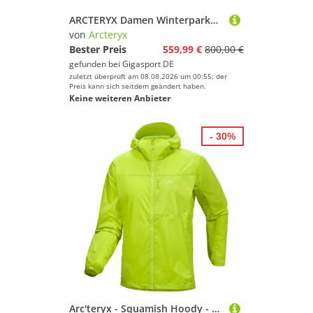
ARCTERYX Damen Winterparka Patera 3L GTX Hoodie creme | XS
von
Arcteryx
Bester Preis
559,99 €
800,00 €
gefunden bei
Gigasport DE
zuletzt überprüft am 08.08.2026 um 00:55; der
Preis kann sich seitdem geändert haben.
Keine weiteren Anbieter
- 30%
Arc'teryx - Squamish Hoody - Windjacke Gr XL grün