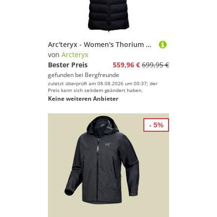
Sport.
Arc'teryx - Women's Thorium Xlong Parka - Parka Gr XS schwarz
von
Arcteryx
Bester Preis
559,96 €
699,95 €
gefunden bei
Bergfreunde
zuletzt überprüft am 08.08.2026 um 00:37; der
Preis kann sich seitdem geändert haben.
Keine weiteren Anbieter
- 5%