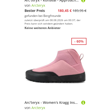
Arc'teryx - Konseal - Approachschuhe Gr 44 schwarz
von
Arcteryx
Bester Preis
180,45 €
189,95 €
gefunden bei
Bergfreunde
zuletzt überprüft am 08.08.2026 um 00:37; der
Preis kann sich seitdem geändert haben.
Keine weiteren Anbieter
- 60%
Arc'teryx - Women's Kragg Insulated - Winterschuhe Gr 36 2/3 rosa/schwarz
von
Arcteryx